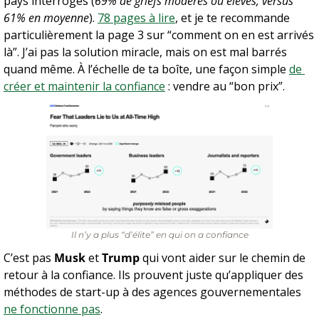
pays interrogés (
69% de griefs modérés ou élevés, versus 
61% en moyenne
). 
78 pages à lire
, et je te recommande 
particulièrement la page 3 sur “comment on en est arrivés 
là”. J’ai pas la solution miracle, mais on est mal barrés 
quand même. À l’échelle de ta boîte, une façon simple 
de 
créer et maintenir la confiance
 : vendre au “bon prix”.
Il n’y a plus “d’élite” en qui on a confiance
C’est pas 
Musk
 et 
Trump
 qui vont aider sur le chemin de 
retour à la confiance. Ils prouvent juste qu’appliquer des 
méthodes de start-up à des agences gouvernementales 
ne fonctionne pas
.