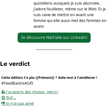
quotidiens auxquels je suis abonnée, 
j’adore feuilleter, même sur le Web. Et je 
suis ravie de mettre en avant une 
femme qui elle aussi met des femmes en 
avant. 
Je découvre Nathalie sur LinkedIn
Le verdict 
Cette édition t'a plu {{Prénom}} ? Aide-moi à l'améliorer !
#FeedBackIsAGift
👍 
J'ai appris des choses, merci !
😐 
Bof.
..
👎 
Je n'ai pas aimé