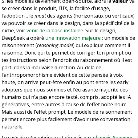
Si les modèles deviennent open-source, alors la 
valeur
 va 
se créer dans le produit, l’UX, la facilité d’usage, 
l’adoption… le 
moat
 des agents (horizontaux ou verticaux) 
va pouvoir se créer dans le design, dans la spécificité de la 
niche, voir 
venir de la base installée
. Sur le design, 
DeepSeek a opéré 
une innovation majeure
 : un modèle de 
raisonnement (
reasoning model
) qui explique comment il 
raisonne. Donc qui te permet de corriger ton prompt ou 
tes instructions selon l’endroit du raisonnement où il est 
parti dans la mauvaise direction. Au-delà de 
l’anthropomorphisme évident de cette pensée à voix 
haute, on arrive peut-être enfin au pont entre les early 
adopters que nous sommes et l’écrasante majorité des 
humains qui n’a pas encore testé, compris, adopté les IA 
génératives, entre autres à cause de l’effet boîte noire. 
Mais aussi de l’effet prompt. Le modèle de raisonnement 
permet encore plus facilement d’avoir une conversation 
naturelle.
La suite de cette rubrique est réservée aux 
abonnés Premium
.