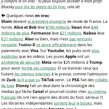
y compris le En Vrac - tu peux toujours accéder à mon profil 
Bluesky 
pour lire les skeets du En Vrac
, cela dit.
🐦 Quelques news 
en vrac
 :
Shein
 devient 
la première enseigne
 de mode de France. La 
honte. 
Alice et Bob
 lève 
$100 millions
. 
Swan
 lève 
$44 
millions de plus
. 
Formance
 lève 
$21 millions
. 
Naboo
 lève 
€21 millions
. 
Alan
 va bien, mais n’est 
pas (encore) 
rentable
. T̶w̶i̶t̶t̶e̶r̶ 
X
se lance officiellement
 dans les 
paiements avec 
Visa
. Sur 
Youtube
, les pubs sont 
plus 
explicites
 que les vidéos. Les puces 
Apple
 ont un 
problème de sécurité
. 
Meta
 verse $25 millions à 
Trump
pour avoir 
fermé ses comptes
. Et va licencier ceux qui 
fuitent 
les mémos internes
 à la presse, comme l’admission 
de 
Zuck
qu’il a pas vu
TikTok
 venir.. Le 
PSG
 fait des 
collabs 
de luxe
. 
Disney
 fait un deal dans la chronologie des 
medias qui fâche 
Canal
 et pourrait coûter cher 
au cinéma 
français
 (ils ont rien appris des droits du foot, sérieux ?). 
Les librairies indépendantes 
sortent leur e-books
, mais 
un peu tard pour contrer 
Amazon
, non ?