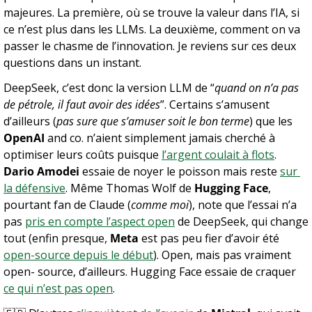
majeures. La première, où se trouve la valeur dans l’IA, si 
ce n’est plus dans les LLMs. La deuxième, comment on va 
passer le chasme de l’innovation. Je reviens sur ces deux 
questions dans un instant.
DeepSeek, c’est donc la version LLM de “
quand on n’a pas 
de pétrole, il faut avoir des idées
”. Certains s’amusent 
d’ailleurs (
pas sure que s’amuser soit le bon terme
) que les 
OpenAI
 and co. n’aient simplement jamais cherché à 
optimiser leurs coûts puisque 
l’argent coulait à flots
. 
Dario Amodei
 essaie de noyer le poisson mais reste 
sur 
la défensive
. Même Thomas Wolf de 
Hugging Face
, 
pourtant fan de Claude (
comme moi
), note que l’essai n’a 
pas 
pris en compte l’aspect open
 de DeepSeek, qui change 
tout (enfin presque, 
Meta
 est pas peu fier d’avoir été 
open-source depuis le début
). Open, mais pas vraiment 
open- source, d’ailleurs. Hugging Face essaie de craquer 
ce qui n’est pas open
. 