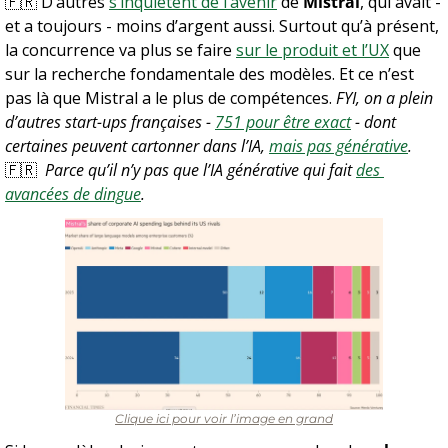
🇫🇷
 D’autres 
s’inquiètent de l’avenir
 de 
Mistral
, qui avait - 
et a toujours - moins d’argent aussi. Surtout qu’à présent, 
la concurrence va plus se faire 
sur le produit et l’UX
 que 
sur la recherche fondamentale des modèles. Et ce n’est 
pas là que Mistral a le plus de compétences. 
FYI, on a plein 
d’autres start-ups françaises - 
751 pour être exact
 - dont 
certaines peuvent cartonner dans l’IA, 
mais pas générative
.
🇫🇷
  Parce qu’il n’y pas que l’IA générative qui fait 
des 
avancées de dingue
.
Clique ici pour voir l’image en grand