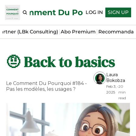
Le Comment Du Pourquoi
LOG IN
SIGN UP
artner (LBk Consulting)
Abo Premium
Recommandat
🤨 Back to basics
Laura 
Bokobza
Le Comment Du Pourquoi #184 - 
Feb 3, 
•
20 
Pas les modèles, les usages ?
2025
min 
read