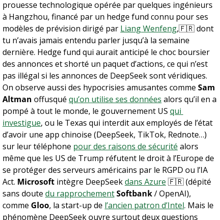
prouesse technologique opérée par quelques ingénieurs 
à Hangzhou, financé par un hedge fund connu pour ses 
modèles de prévision dirigé par 
Liang Wenfeng
,
🇫🇷
 dont 
tu n’avais jamais entendu parler jusqu’à la semaine 
dernière. Hedge fund qui aurait anticipé le choc boursier 
des annonces et shorté un paquet d’actions, ce qui n’est 
pas illégal si les annonces de DeepSeek sont véridiques. 
On observe aussi des hypocrisies amusantes comme 
Sam 
Altman
 offusqué 
qu’on utilise ses données
 alors qu’il en a 
pompé à tout le monde, le gouvernement US 
qui 
investigue
, ou le Texas qui interdit aux employés de l’état 
d’avoir une app chinoise (DeepSeek, TikTok, Rednote…) 
sur leur téléphone 
pour des raisons de sécurité
 alors 
même que les US de Trump réfutent le droit à l’Europe de 
se protéger des serveurs américains par le RGPD ou l’IA 
Act. 
Microsoft
 intègre DeepSeek 
dans Azure
🇫🇷
 (dépité 
sans doute 
du rapprochement
Softbank
 / OpenAI), 
comme 
Gloo
, la start-up de 
l’ancien patron d’Intel
. Mais le 
phénomène DeepSeek ouvre surtout deux questions 