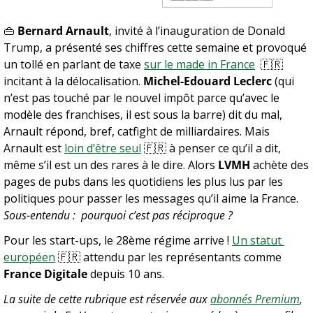
👜
Bernard Arnault
, invité à l’inauguration de Donald 
Trump, a présenté ses chiffres cette semaine et provoqué 
un tollé en parlant de taxe 
sur le made in France
🇫🇷
incitant à la délocalisation. 
Michel-Edouard Leclerc
 (qui 
n’est pas touché par le nouvel impôt parce qu’avec le 
modèle des franchises, il est sous la barre) dit du mal, 
Arnault répond, bref, catfight de milliardaires. Mais 
Arnault est 
loin d’être seul
🇫🇷
 à penser ce qu’il a dit, 
même s’il est un des rares à le dire. Alors 
LVMH
 achète des 
pages de pubs dans les quotidiens les plus lus par les 
politiques pour passer les messages qu’il aime la France. 
Sous-entendu :  pourquoi c’est pas réciproque ?
Pour les start-ups, le 28ème régime arrive ! 
Un statut 
européen
🇫🇷
 attendu par les représentants comme 
France Digitale
 depuis 10 ans. 
La suite de cette rubrique est réservée aux 
abonnés Premium
, 