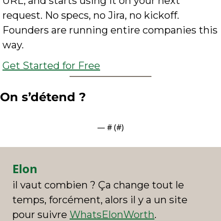
URL, and starts using it on your next 
request. No specs, no Jira, no kickoff. 
Founders are running entire companies this 
way.
Get Started for Free
On s’détend ? 
— #
 (#
)
Elon
il vaut combien ? Ça change tout le 
temps, forcément, alors il y a un site 
pour suivre 
WhatsElonWorth
.