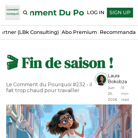
Le Comment Du Pourquoi
LOG IN
SIGN UP
artner (LBk Consulting)
Abo Premium
Recommandat
🎬 Fin de saison !
Laura 
Bokobza
Le Comment du Pourquoi #232 - il 
Jun 
•
13 
fait trop chaud pour travailler
29, 
min 
2026
read