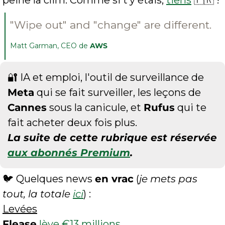
peine la clim. Comme si t’y étais, 
tiens
🇫🇷
 !
"Wipe out" and "change" are different.
Matt Garman, CEO de 
AWS
🔐
 IA et emploi, l'outil de surveillance de 
Meta
 qui se fait surveiller, les leçons de 
Cannes
 sous la canicule, et 
Rufus
 qui te 
fait acheter deux fois plus.
La suite de cette rubrique est réservée 
aux abonnés Premium
.
🐦 Quelques news 
en vrac
 (
je mets pas 
tout, la totale 
ici
) :
Levées
Flease
lève €13 millions