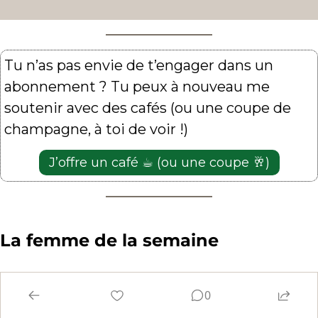
Tu n’as pas envie de t’engager dans un 
abonnement ? Tu peux à nouveau me 
soutenir avec des cafés (ou une coupe de 
champagne, à toi de voir !)
J’offre un café ☕️ (ou une coupe 
🥂
)
La femme de la semaine 
J’avais prévu 
Estherium
 en 
0
femme de la semaine 