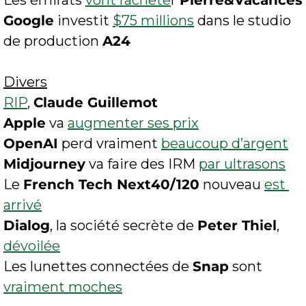
Les émirats 
vont rachete
r 
Pierre&Vacances
Google
 investit 
$75 millions
 dans le studio 
de production 
A24
Divers
RIP
, 
Claude Guillemot
Apple
 va 
augmenter ses prix
OpenAI
 perd vraiment 
beaucoup d’argent
Midjourney
 va faire des IRM 
par ultrasons
Le 
French Tech Next40/120
 nouveau 
est 
arrivé
Dialog
, la société secrète de 
Peter Thiel
, 
dévoilée
Les lunettes connectées de 
Snap
 sont 
vraiment moches