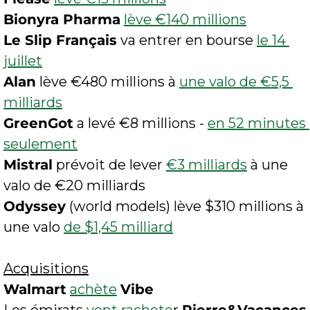
Bionyra Pharma
lève €140 millions
Le Slip Français
 va entrer en bourse 
le 14 
juillet
Alan
 lève €480 millions à 
une valo de €5,5 
milliards
GreenGot
 a levé €8 millions - 
en 52 minutes 
seulement
Mistral
 prévoit de lever 
€3 milliards
 à une 
valo de €20 milliards
Odyssey
 (world models) lève $310 millions à 
une valo 
de $1,45 milliard
Acquisitions
Walmart
achète
Vibe