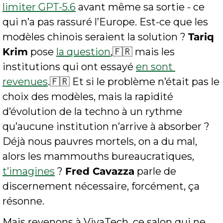
limiter GPT-5.6
 avant même sa sortie - ce 
qui n’a pas rassuré l’Europe. Est-ce que les 
modèles chinois seraient la solution ? 
Tariq 
Krim
 pose 
la question
,
🇫🇷
 mais les 
institutions qui ont essayé 
en sont 
revenues
.
🇫🇷
 Et si le problème n’était pas le 
choix des modèles, mais la rapidité 
d’évolution de la techno à un rythme 
qu’aucune institution n’arrive à absorber ? 
Déjà nous pauvres mortels, on a du mal, 
alors les mammouths bureaucratiques, 
t’imagines
 ? 
Fred Cavazza
 parle de 
discernement nécessaire, forcément, ça 
résonne.
Mais revenons à VivaTech, ce salon qui ne 