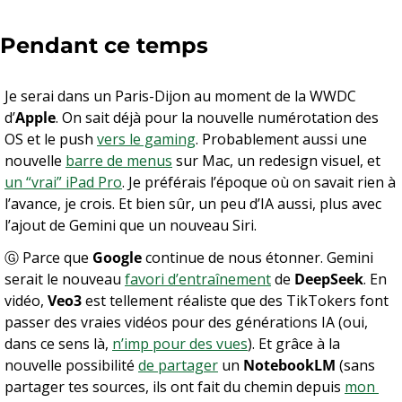
Pendant ce temps
Je serai dans un Paris-Dijon au moment de la WWDC 
d’
Apple
. On sait déjà pour la nouvelle numérotation des 
OS et le push 
vers le gaming
. Probablement aussi une 
nouvelle 
barre de menus
 sur Mac, un redesign visuel, et 
un “vrai” iPad Pro
. Je préférais l’époque où on savait rien à 
l’avance, je crois. Et bien sûr, un peu d’IA aussi, plus avec 
l’ajout de Gemini que un nouveau Siri.
Ⓖ Parce que 
Google
 continue de nous étonner. Gemini 
serait le nouveau 
favori d’entraînement
 de 
DeepSeek
. En 
vidéo, 
Veo3
 est tellement réaliste que des TikTokers font 
passer des vraies vidéos pour des générations IA (oui, 
dans ce sens là, 
n’imp pour des vues
). Et grâce à la 
nouvelle possibilité 
de partager
 un 
NotebookLM
 (sans 
partager tes sources, ils ont fait du chemin depuis 
mon 