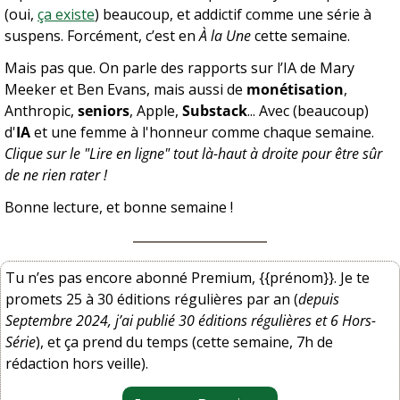
(oui, 
ça existe
) beaucoup, et addictif comme une série à 
suspens. Forcément, c’est en 
À la Une
 cette semaine.
Mais pas que. On parle des rapports sur l’IA de Mary 
Meeker et Ben Evans, mais aussi de 
monétisation
, 
Anthropic, 
seniors
, Apple, 
Substack
... Avec (beaucoup) 
d'
IA
 et une femme à l'honneur comme chaque semaine. 
Clique sur le "Lire en ligne" tout là-haut à droite pour être sûr 
de ne rien rater !
Bonne lecture, et bonne semaine !
Tu n’es pas encore abonné Premium, {{prénom}}. Je te 
promets 25 à 30 éditions régulières par an (
depuis 
Septembre 2024, j’ai publié 30 éditions régulières et 6 Hors-
Série
), et ça prend du temps (cette semaine, 7h de 
rédaction hors veille).