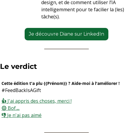
design, et de comment utiliser l’IA 
intelligemment pour te facilier la (les) 
tâche(s).
Je découvre Diane sur LinkedIn
Le verdict 
Cette édition t'a plu {{Prénom}} ? Aide-moi à l'améliorer !
#FeedBackIsAGift
👍 
J'ai appris des choses, merci !
😐 
Bof.
..
👎 
Je n'ai pas aimé