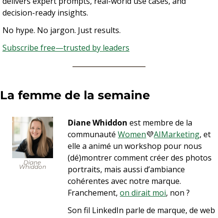
delivers expert prompts, real-world use cases, and 
decision-ready insights.
No hype. No jargon. Just results.
Subscribe free—trusted by leaders
La femme de la semaine 
Diane Whiddon
 est membre de la 
communauté 
Women
💜
AIMarketing
, et 
elle a animé un workshop pour nous 
(dé)montrer comment créer des photos 
Diane 
Whiddon
portraits, mais aussi d’ambiance 
cohérentes avec notre marque. 
Franchement, 
on dirait moi
, non ?
Son fil LinkedIn parle de marque, de web 