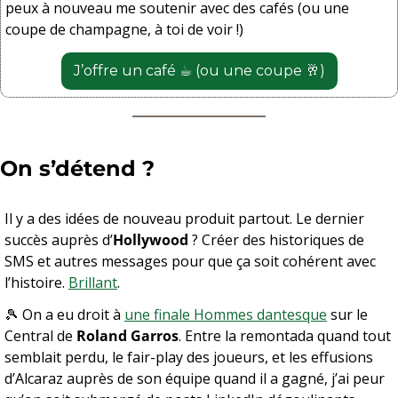
peux à nouveau me soutenir avec des cafés (ou une 
coupe de champagne, à toi de voir !)
J’offre un café ☕️ (ou une coupe 
🥂
)
On s’détend ? 
Il y a des idées de nouveau produit partout. Le dernier 
succès auprès d’
Hollywood
 ? Créer des historiques de 
SMS et autres messages pour que ça soit cohérent avec 
l’histoire. 
Brillant
.
🎾
 On a eu droit à 
une finale Hommes dantesque
 sur le 
Central de 
Roland Garros
. Entre la remontada quand tout 
semblait perdu, le fair-play des joueurs, et les effusions 
d’Alcaraz auprès de son équipe quand il a gagné, j’ai peur 