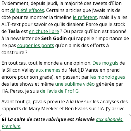
Evidemment, depuis jeudi, la majorité des tweets d’Elon 
ont 
déjà été effacés
. Certains articles que j’avais mis de 
côté pour te montrer la timeline 
le reflètent
, mais il y a les 
ALT-text pour savoir ce qu’ils disaient. Parce que le stock 
de 
Tesla
 est 
en chute libre
 ? Ou parce qu’Elon est abonné 
à la newsletter de 
Seth Godin
 qui rappelle l’importance de 
ne pas 
couper les ponts
 qu’on a mis des efforts à 
construire ?
En tout cas, tout le monde a une opinion. 
Des moguls
 de 
la Silicon Valley 
aux memes
 du Net (JD Vance en prend 
encore pour son grade), en passant par 
les monologues
des late shows et même 
une sublime vidéo
 générée par 
l’IA. Perso, je suis 
de l’avis de Prof G
. 
Avant tout ça, j’avais prévu le 
A la Une
 sur les analyses des 
rapports de Mary Meeker et Ben Evans sur l’IA. J’y arrive.
🔐
La suite de cette rubrique est réservée
aux abonnés 
Premium
.