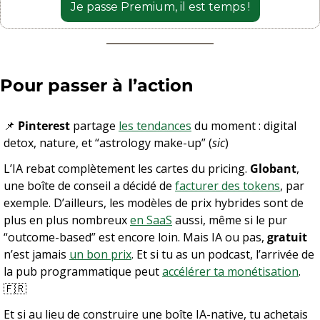
Je passe Premium, il est temps !
Pour passer à l’action
📌
Pinterest
 partage 
les tendances
 du moment : digital 
detox, nature, et “astrology make-up” (
sic
)
L’IA rebat complètement les cartes du pricing. 
Globant
, 
une boîte de conseil a décidé de 
facturer des tokens
, par 
exemple. D’ailleurs, les modèles de prix hybrides sont de 
plus en plus nombreux 
en SaaS
 aussi, même si le pur 
“outcome-based” est encore loin. Mais IA ou pas, 
gratuit
n’est jamais 
un bon prix
. Et si tu as un podcast, l’arrivée de 
la pub programmatique peut 
accélérer ta monétisation
.
🇫🇷
Et si au lieu de construire une boîte IA-native, tu achetais 