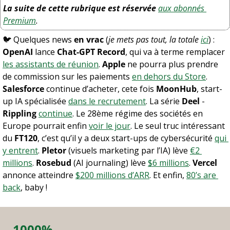
La suite de cette rubrique est réservée
aux abonnés 
Premium
.
🐦 Quelques news 
en vrac
 (
je mets pas tout, la totale 
ici
) :
OpenAI
 lance 
Chat-GPT Record
, qui va à terme remplacer 
les assistants de réunion
. 
Apple
 ne pourra plus prendre 
de commission sur les paiements 
en dehors du Store
. 
Salesforce
 continue d’acheter, cete fois 
MoonHub
, start-
up IA spécialisée 
dans le recrutement
. La série 
Deel
 - 
Rippling
continue
. Le 28ème régime des sociétés en 
Europe pourrait enfin 
voir le jour
. Le seul truc intéressant 
du 
FT120
, c’est qu’il y a deux start-ups de cybersécurité 
qui 
y entrent
. 
Pletor
 (visuels marketing par l’IA) lève 
€2 
millions
. 
Rosebud
 (AI journaling) lève 
$6 millions
. 
Vercel
annonce atteindre 
$200 millions d’ARR
. Et enfin, 
80’s are 
back
, baby !
1000%