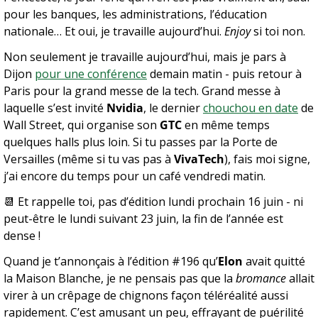
pour les banques, les administrations, l’éducation 
nationale… Et oui, je travaille aujourd’hui. 
Enjoy
 si toi non.
Non seulement je travaille aujourd’hui, mais je pars à 
Dijon 
pour une conférence
 demain matin - puis retour à 
Paris pour la grand messe de la tech. Grand messe à 
laquelle s’est invité 
Nvidia
, le dernier 
chouchou en date
 de 
Wall Street, qui organise son 
GTC
 en même temps 
quelques halls plus loin. Si tu passes par la Porte de 
Versailles (même si tu vas pas à 
VivaTech
), fais moi signe, 
j’ai encore du temps pour un café vendredi matin.
📆
 Et rappelle toi, pas d’édition lundi prochain 16 juin - ni 
peut-être le lundi suivant 23 juin, la fin de l’année est 
dense !
Quand je t’annonçais à l’édition #196 qu’
Elon
 avait quitté 
la Maison Blanche, je ne pensais pas que la 
bromance
 allait 
virer à un crêpage de chignons façon téléréalité aussi 
rapidement. C’est amusant un peu, effrayant de puérilité 