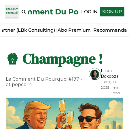
Le Comment Du Pourquoi
LOG IN
SIGN UP
artner (LBk Consulting)
Abo Premium
Recommandat
🍿 Champagne !
Laura 
Bokobza
Le Comment Du Pourquoi #197 - 
Jun 9, 
•
18 
et popcorn
2025
min 
read