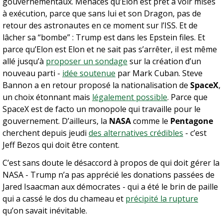
gouvernementaux. Menaces qu’Elon est prêt à voir mises 
à exécution, parce que sans lui et son Dragon, pas de 
retour des astronautes en ce moment sur l’ISS. Et de 
lâcher sa “bombe” : Trump est dans les Epstein files. Et 
parce qu’Elon est Elon et ne sait pas s’arrêter, il est même 
allé jusqu’à 
proposer un sondage
 sur la création d’un 
nouveau parti - 
idée soutenue
 par Mark Cuban. Steve 
Bannon a en retour proposé la nationalisation de 
SpaceX
, 
un choix étonnant mais 
légalement possible
. Parce que 
SpaceX est de facto un monopole qui travaille pour le 
gouvernement. D’ailleurs, la 
NASA
 comme le 
Pentagone
cherchent depuis jeudi 
des alternatives crédibles
 - c’est 
Jeff Bezos qui doit être content.
C’est sans doute le désaccord à propos de qui doit gérer la 
NASA - Trump n’a pas apprécié les donations passées de 
Jared Isaacman aux démocrates - qui a été le brin de paille 
qui a cassé le dos du chameau et 
précipité la rupture
qu’on savait inévitable.