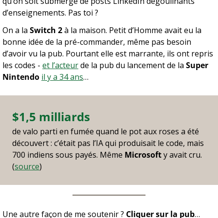
qu’on soit submergé de posts LinkedIn dégoulinants 
d’enseignements. Pas toi ?
On a la 
Switch 2
 à la maison. Petit d’Homme avait eu la 
bonne idée de la pré-commander, même pas besoin 
d’avoir vu la pub. Pourtant elle est marrante, ils ont repris 
les codes - 
et l’acteur
 de la pub du lancement de la 
Super 
Nintendo
il y a 34 ans
…
$1,5 milliards
de valo parti en fumée quand le pot aux roses a été 
découvert : c’était pas l’IA qui produisait le code, mais 
700 indiens sous payés. Même 
Microsoft
 y avait cru.
(
source
)
Une autre façon de me soutenir ? 
Cliquer sur la pub
… 