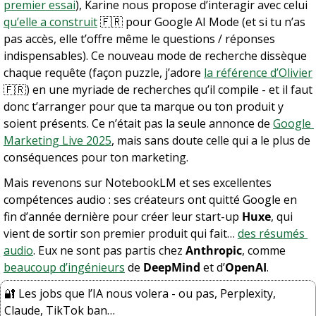
premier essai
), Karine nous propose d’interagir avec celui 
qu’elle a construit
🇫🇷
 pour Google AI Mode (et si tu n’as 
pas accès, elle t’offre même le questions / réponses 
indispensables). Ce nouveau mode de recherche dissèque 
chaque requête (façon puzzle, j’adore 
la référence d’Olivier
🇫🇷
) en une myriade de recherches qu’il compile - et il faut 
donc t’arranger pour que ta marque ou ton produit y 
soient présents. Ce n’était pas la seule annonce de 
Google 
Marketing Live 2025
, mais sans doute celle qui a le plus de 
conséquences pour ton marketing.
Mais revenons sur NotebookLM et ses excellentes 
compétences audio : ses créateurs ont quitté Google en 
fin d’année dernière pour créer leur start-up 
Huxe
, qui 
vient de sortir son premier produit qui fait… 
des résumés 
audio
. Eux ne sont pas partis chez 
Anthropic
, comme 
beaucoup d’ingénieurs
 de 
DeepMind
 et d’
OpenAI
.
🔐
 Les jobs que l’IA nous volera - ou pas, Perplexity, 
Claude, TikTok ban…