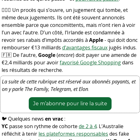
👩🏻‍⚖️ Un procès qui s’ouvre, un jugement qui tombe, et 
même deux jugements. Ils ont été souvent annoncés 
ensemble parce que concomittents, mais n’ont rien à voir 
l’un avec l’autre. D’un côté, l’Irlande est condamnée à 
revoir ses rabais d’impôts accordés à 
Apple
 - qui doit donc 
rembourser €13 milliards 
d’avantages fiscaux
 jugés indus.
🇫🇷
 De l’autre, 
Google
 (
encore
) doit payer une amende de 
€2,4 milliards pour avoir 
favorisé Google Shopping
 dans 
les résultats de recherche.
La suite de cette rubrique est réservé aux abonnés payants, et 
on y parle The Family, Telegram, et Elon
.
Je m’abonne pour lire la suite
🐦 Quelques news 
en vrac
 :
YC
 passe son rythme de cohorte 
de 2 à 4
. L’Australie 
réfléchit à tenir 
les plateformes responsables
 des fake 