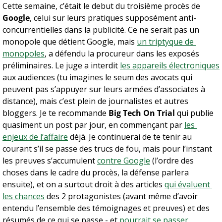
Cette semaine, c’était le debut du troisième procès de 
Google
, celui sur leurs pratiques supposément anti-
concurrentielles dans la publicité. Ce ne serait pas un 
monopole que détient Google, mais 
un triptyque de 
monopoles
, a défendu la procureur dans les exposés 
préliminaires. Le juge a interdit 
les appareils électroniques
aux audiences (tu imagines le seum des avocats qui 
peuvent pas s’appuyer sur leurs armées d’associates à 
distance), mais c’est plein de journalistes et autres 
bloggers. Je te recommande 
Big Tech On Trial
 qui publie 
quasiment un post par jour, en commençant par 
les 
enjeux de l’affaire
 déjà. Je continuerai de te tenir au 
courant s’il se passe des trucs de fou, mais pour l’instant 
les preuves s’accumulent 
contre Google
 (l’ordre des 
choses dans le cadre du procès, la défense parlera 
ensuite), et on a surtout droit à des articles 
qui évaluent 
les chances
 des 2 protagonistes (avant même d’avoir 
entendu l’ensemble des témoignages et preuves) et des 
résumés de ce qui se passe - et 
pourrait se passer
.