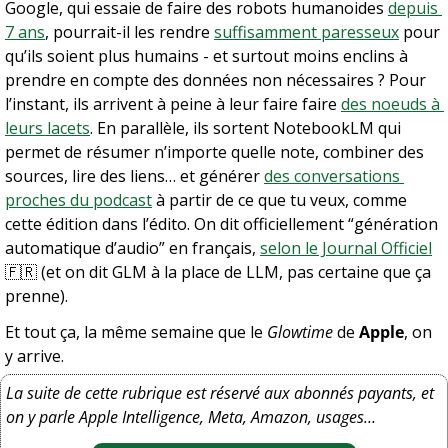
Google, qui essaie de faire des robots humanoides 
depuis 
7 ans
, pourrait-il les rendre 
suffisamment paresseux
 pour 
qu’ils soient plus humains - et surtout moins enclins à 
prendre en compte des données non nécessaires ? Pour 
l’instant, ils arrivent à peine à leur faire faire 
des noeuds à 
leurs lacets
. En parallèle, ils sortent NotebookLM qui 
permet de résumer n’importe quelle note, combiner des 
sources, lire des liens… et générer 
des conversations 
proches du podcast
 à partir de ce que tu veux, comme 
cette édition dans l’édito. On dit officiellement “génération 
automatique d’audio” en français, 
selon le Journal Officiel
🇫🇷
 (et on dit GLM à la place de LLM, pas certaine que ça 
prenne).
Et tout ça, la même semaine que le 
Glowtime
 de 
Apple
, on 
y arrive.
La suite de cette rubrique est réservé aux abonnés payants, et 
on y parle Apple Intelligence, Meta, Amazon, usages…