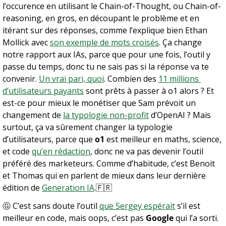
l’occurence en utilisant le Chain-of-Thought, ou Chain-of-
reasoning, en gros, en découpant le problème et en 
itérant sur des réponses, comme l’explique bien Ethan 
Mollick avec 
son exemple de mots croisés
. Ça change 
notre rapport aux IAs, parce que pour une fois, l’outil y 
passe du temps, donc tu ne sais pas si la réponse va te 
convenir. 
Un vrai pari, quoi
. Combien des 
11 millions 
d’utilisateurs payants
 sont prêts à passer à o1 alors ? Et 
est-ce pour mieux le monétiser que Sam prévoit un 
changement de 
la typologie non-profit
 d’OpenAI ? Mais 
surtout, ça va sûrement changer la typologie 
d’utilisateurs, parce que 
o1
 est meilleur en maths, science, 
et code 
qu’en rédaction
, donc ne va pas devenir l’outil 
préféré des marketeurs. Comme d’habitude, c’est Benoit 
et Thomas qui en parlent de mieux dans leur dernière 
édition de 
Generation IA
.
🇫🇷
Ⓖ C’est sans doute l’outil 
que Sergey espérait
 s’il est 
meilleur en code, mais oops, c’est pas 
Google
 qui l’a sorti. 