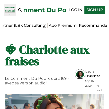
Le Comment Du Pourquoi
LOG IN
SIGN UP
artner (LBk Consulting)
Abo Premium
Recommandat
🍓 Charlotte aux 
fraises
Laura 
Bokobza
Le Comment Du Pourquoi #169 - 
Sep 16, 
•
15 
avec sa version audio !
2024
min 
read