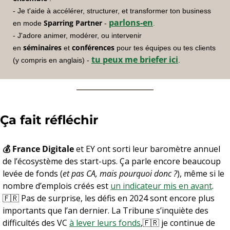
- Je t'aide à accélérer, structurer, et transformer ton business 
parlons-en
Sparring Partner
en mode 
 - 
.
- J'adore animer, modérer, ou intervenir 
séminaires
conférences
en 
 et 
 pour tes équipes ou tes clients 
tu peux me briefer ici
(y compris en anglais) - 
.
Ça fait réfléchir
💰 France Digitale
 et EY ont sorti leur baromètre annuel 
de l’écosystème des start-ups. Ça parle encore beaucoup 
levée de fonds (
et pas CA, mais pourquoi donc ?
), même si le 
nombre d’emplois créés est 
un indicateur mis en avant
.
🇫🇷
 Pas de surprise, les défis en 2024 sont encore plus 
importants que l’an dernier. La Tribune s’inquiète des 
difficultés des VC 
à lever leurs fonds
,
🇫🇷
 je continue de 