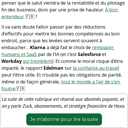
penser que le salut viendra de la rentabilité et du pilotage 
fin des business, donc par une prise de hauteur. 
À bon 
entendeur
🇫🇷
 ?
Il va sans doute falloir passer par des réductions 
d’effectifs pour mettre les bonnes compétences au bon 
endroit, parce que les levées servent souvent à 
embaucher… 
Klarna
 a déjà fait le choix de 
remplacer 
humains et SaaS
 par de l’IA (et c’est 
Salesforce
 et 
Workday
qui tremblent
). Et comme le moral risque d’être 
impacté, le rapport 
Edelman
 sur 
la confiance au travail
peut t’être utile. Et n’oublie pas les obligations de parité, 
même si de façon générale, 
tout le monde a l’air de s’en 
foutre
.
🇫🇷
La suite de cette rubrique est réservé aux abonnés payants, et 
on y parle Zuck, abonnements, et stratégie financière de Hexa.
Je m’abonne pour lire la suite