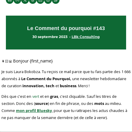
Le Comment du pourquoi #143
30 septembre 2023  - 
LBk Consulting
Bonjour {first_name}
👩🏻‍💻 
Je suis Laura Bokobza. Tu reçois ce mail parce que tu fais partie des 1 666 
abonnés à 
Le Comment du Pourquoi,
 une newsletter hebdomadaire 
de curation 
innovation, tech
 et 
business
. Merci !
Dès que c'est en
vert
 et en 
gras
, c'est cliquable. Sauf les titres de 
section. Donc des (
source
) en fin de phrase, ou des 
mots
 au milieu. 
Comme 
mon profil Bluesky
, pour que tu rattrapes les actus chaudes à 
ne pas manquer de la semaine dernière (et de celle à venir).