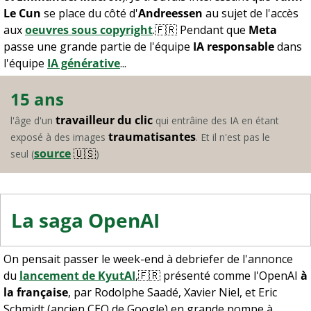
Le Cun
 se place du côté d'
Andreessen
 au sujet de l'accès 
aux 
oeuvres sous copyright
.
🇫🇷
 Pendant que 
Meta
passe une grande partie de l'équipe 
IA responsable
 dans 
l'équipe 
IA générative
...
15 ans
travailleur du clic
l'âge d'un 
 qui entrâine des IA en étant 
traumatisantes
exposé à des images 
. Et il n'est pas le 
source
🇺🇸
seul (
) 
La saga OpenAI
On pensait passer le week-end à debriefer de l'annonce 
du 
lancement de KyutAI
,
🇫🇷
 présenté comme l'OpenAI 
à 
la française
, par Rodolphe Saadé, Xavier Niel, et Eric 
Schmidt (ancien CEO de Google) en grande pompe à 