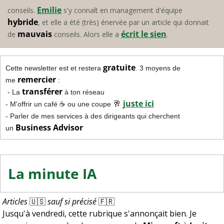
Emilie
conseils. 
 s'y connaît en management d'équipe 
hybride
, et elle a été (très) énervée par un article qui donnait 
mauvais
écrit le sien
de 
 conseils. Alors elle a 
.
gratuite
Cette newsletter est et restera 
. 3 moyens de 
remercier
me 
 :
transférer
 - La 
 à ton réseau
🥂
juste ici
- M'offrir un café ☕️ ou une coupe 
- Parler de mes services à des dirigeants qui cherchent 
Business Advisor
un 
La minute IA
Articles 
🇺🇸
 sauf si précisé 
🇫🇷
Jusqu'à vendredi, cette rubrique s'annonçait bien. Je 