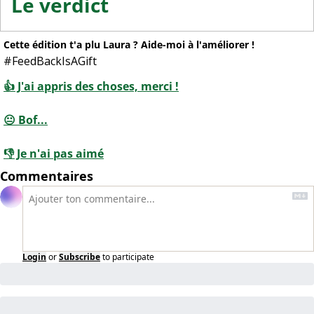
Le verdict
Cette édition t'a plu Laura ? Aide-moi à l'améliorer !
#FeedBackIsAGift
👍 J'ai appris des choses, merci !
😐 Bof...
👎 Je n'ai pas aimé
Commentaires
Login
or
Subscribe
to participate