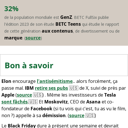
32%
GenZ
de la population mondiale est 
. BETC FullSix publie 
BETC Teens
l'édition 2023 de son étude 
 qui étudie le rapport 
aux contenus
de cette génération 
, de divertissement ou de 
marque
source
. (
)
Bon à savoir
Elon
 encourage 
l'antisémitisme
... alors forcément, ça 
passe mal. 
IBM
retire ses pubs
🇺🇸
 de X, suivi de près par 
Apple
 (
source
🇺🇸
) . Même les investisseurs de 
Tesla
sont fâchés
.
🇺🇸
 Et 
Moskovitz
, CEO de 
Asana
 et co-
fondateur de 
Facebook
 (si tu vois qui c'est, tu as vu le film, 
non ?) appelle à sa 
démission
. (
source
🇺🇸
) 
Le 
Black Friday
 dure à présent une semaine et devrait 