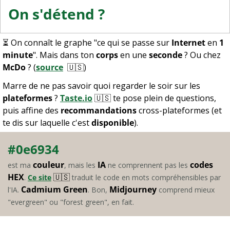
On s'détend ?
⏳ On connaît le graphe "ce qui se passe sur 
Internet
 en 
1 
minute
". Mais dans ton 
corps
 en une 
seconde
 ? Ou chez 
McDo
 ? (
source
🇺🇸
)
Marre de ne pas savoir quoi regarder le soir sur les 
plateformes
 ? 
Taste.io
🇺🇸
 te pose plein de questions, 
puis affine des 
recommandations
 cross-plateformes (et 
te dis sur laquelle c'est 
disponible
).
#0e6934
couleur
IA
codes 
est ma 
, mais les 
 ne comprennent pas les 
HEX
🇺🇸
. 
Ce site
 traduit le code en mots compréhensibles par 
Cadmium Green
Midjourney
l'IA. 
. Bon, 
 comprend mieux 
"evergreen" ou "forest green", en fait.