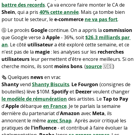
battre des records
. Ça va encore faire monter le CA de 
Shein
, qui a pris 
40% cette année
. Mais ça tombe bien 
pour tout le secteur, le 
e-commerce
ne va pas fort
.
Ⓖ Le procès 
Google
 continue. On a appris la 
commission
que Google verse à 
Apple
 - 36%, soit 
$26,3 milliards par 
an
. Le côté 
utilisateur
 a été exploré cette semaine, et ce 
n'est pas de la 
magie
 : les analyses sur les 
recherches 
utilisateurs
 leur permettent d'être encore meilleurs. Si on 
cherche moins, ils sont 
moins bons
. (
source
🇺🇸
)
🗞️ Quelques 
news 
en vrac
Shanty 
vend 
Shanty Biscuits
. 
Le Fourgon
 (consignes de 
bouteilles) lève $10M. 
Spotify
 et 
Deezer
 veulent changer 
le modèle de rémunération
 des artistes. Le 
Tap to Pay
d'
Apple
 débarque 
en France
. Je te parlais la semaine 
dernière du partenariat d'
Amazon
 avec 
Meta
, ils 
annoncent le même 
avec Snap
.  Après avoir critiqué les 
pratiques de 
l'influence
 - et contribué à faire évoluer la 