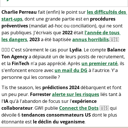
Charlie Perreau
 fait (enfin) le point sur 
les difficultés des 
start-ups
, dont une grande partie est en 
procédures 
préventives
 (mandat ad-hoc ou conciliation), qui ne sont 
pas publiques. J'écrivais que 
2022
 était 
l'année de tous 
les dangers
, 
2023
 a été baptisée 
annus horribilis
.
🇺🇸
🤦🏻‍♀️ C'est sûrement le cas pour 
Lydia
. Le compte 
Balance 
Ton Agency
 a dépiauté un de leurs posts de recrutement, 
et la 
FinTech
 n'a pas apprécié. Après 
un premier raté
, ils 
s'enfoncent encore avec 
un mail du DG
 à l'autrice. Y'a 
personne qui les conseille ?
Tis the season, les 
prédictions 2024
 débarquent et font 
un peu peur. 
Forrester
alerte sur les risques
 liés tant à 
l'
IA
 qu'à l'abandon de focus sur l'
expérience 
collaborateur
. GWI publie 
Connect the Dots
🇺🇸
 qui 
dévoile 6 
tendances consommateurs US
 dont le plus 
étonnante est 
le déclin du veganisme
. 