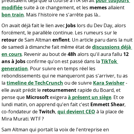
prédisaient déjà que la course à l'IA serait 
pour toujours 
modifiée
 suite à ce changement, et les 
memes
 allaient 
bon train
. Mais l'histoire ne s'arrête pas là...
On avait déjà fait le lien avec 
Jobs
 lors du Dev Day, alors 
forcément, le parallèle continue. Les rumeurs sur le 
retour
 de Sam Altman 
enflent
. Un article paru dans la nuit 
de samedi à dimanche fait même état de 
discussions déjà 
en cours
. Revenir au bout de 
48h
 alors qu'il aura fallu 
12 
ans à Jobs
 confirme qu'on est passé dans la 
TikTok 
generation
. Pour suivre en temps réel les 
rebondissements qui ne manqueront pas s'arriver, tu as 
la 
timeline de TechCrunch
 ou de suivre 
Kara Swisher
 - 
elle avait prédit le 
retournement
 rapide du Board, et 
pense que 
Microsoft
 exigera 
à présent un siège
. Et ce 
lundi matin, on apprend qu'en fait c'est 
Emmett Shear
, 
co-fondateur de 
Twitch
, 
qui devient CEO
 à la place de 
Mira Murati. WTF ?
Sam Altman qui portait la voix de l'entreprise en 