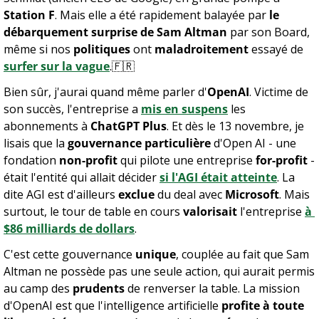
Station F
. Mais elle a été rapidement balayée par 
le 
débarquement surprise de Sam Altman
 par son Board, 
même si nos 
politiques
 ont 
maladroitement
 essayé de 
surfer sur la vague
.
🇫🇷
Bien sûr, j'aurai quand même parler d'
OpenAI
. Victime de 
son succès, l'entreprise a 
mis en suspens
 les 
abonnements à 
ChatGPT Plus
. Et dès le 13 novembre, je 
lisais que la 
gouvernance particulière
 d'Open AI - une 
fondation 
non-profit
 qui pilote une entreprise 
for-profit
 - 
était l'entité qui allait décider 
si l'AGI était atteinte
. La 
dite AGI est d'ailleurs 
exclue
 du deal avec 
Microsoft
. Mais 
surtout, le tour de table en cours 
valorisait
 l'entreprise 
à 
$86 milliards de dollars
.
C'est cette gouvernance 
unique
, couplée au fait que Sam 
Altman ne possède pas une seule action, qui aurait permis 
au camp des 
prudents
 de renverser la table. La mission 
d'OpenAI est que l'intelligence artificielle 
profite à toute 