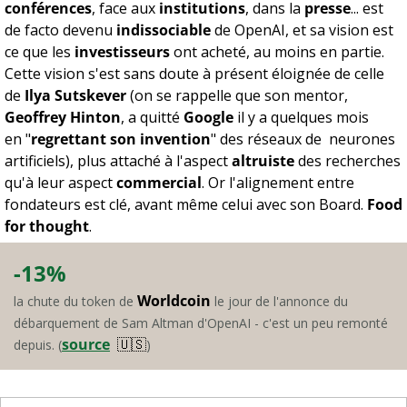
conférences
, face aux 
institutions
, dans la 
presse
... est 
de facto devenu 
indissociable
 de OpenAI, et sa vision est 
ce que les 
investisseurs
 ont acheté, au moins en partie. 
Cette vision s'est sans doute à présent éloignée de celle 
de 
Ilya Sutskever
 (on se rappelle que son mentor, 
Geoffrey Hinton
, a quitté 
Google
 il y a quelques mois 
en "
regrettant son invention
" des réseaux de  neurones 
artificiels), plus attaché à l'aspect 
altruiste
 des recherches 
qu'à leur aspect 
commercial
. Or l'alignement entre 
fondateurs est clé, avant même celui avec son Board. 
Food 
for thought
.
-13%
Worldcoin
la chute du token de 
 le jour de l'annonce du 
débarquement de Sam Altman d'OpenAI - c'est un peu remonté 
source
🇺🇸
depuis. (
)