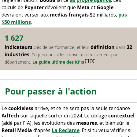
règlementation, 
Booba
 lance 
sa propre agence
. Les 
calculs de 
Poynter
 dévoilent que 
Meta
 et 
Google
devraient verser aux 
medias français
 $2 milliards, 
pas 
$50 millions
.
1 627
indicateurs
définition
32 
 clés de performance, et leur 
 dans 
industries
. Tu peux aussi les consulter directement par 
🇺🇸
département. 
Le guide ultime des KPIs
Pour passer à l'action
Le 
cookieless
 arrive, et ce ne sera pas la seule tendance 
AdTech
 sur laquelle surfer en 2024. Le ciblage 
contextuel
(aidé par l'IA), les évolutions des 
mesures
, et bien sûr le 
Retail Media
 d'après 
La Reclame
. Et si tu veux vérifier si 