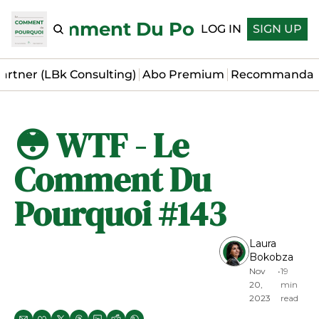
Le Comment Du Pourquoi
LOG IN
SIGN UP
artner (LBk Consulting)
Abo Premium
Recommandat
😳 WTF - Le 
Comment Du 
Pourquoi #143
Laura 
Bokobza
Nov 
•
19 
20, 
min 
2023
read