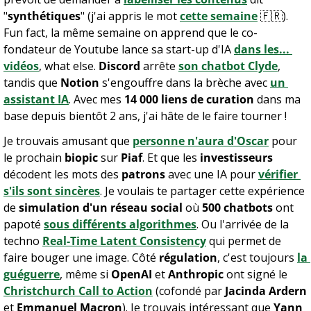
"
synthétiques
" (j'ai appris le mot 
cette semaine
🇫🇷
). 
Fun fact, la même semaine on apprend que le co-
fondateur de Youtube lance sa start-up d'IA 
dans les... 
vidéos
, what else. 
Discord
 arrête 
son chatbot Clyde
, 
tandis que 
Notion
 s'engouffre dans la brèche avec 
un 
assistant IA
. Avec mes 
14 000 liens de curation
 dans ma 
base depuis bientôt 2 ans, j'ai hâte de le faire tourner !
Je trouvais amusant que 
personne n'aura d'Oscar
 pour 
le prochain 
biopic
 sur 
Piaf
. Et que les 
investisseurs
décodent les mots des 
patrons
 avec une IA pour 
vérifier 
s'ils sont sincères
. Je voulais te partager cette expérience 
de 
simulation d'un réseau social
 où 
500 chatbots
 ont 
papoté 
sous différents algorithmes
. Ou l'arrivée de la 
techno 
Real-Time Latent Consistency
 qui permet de 
faire bouger une image. Côté 
régulation
, c'est toujours 
la 
guéguerre
, même si 
OpenAI
 et 
Anthropic
 ont signé le 
Christchurch Call to Action
 (cofondé par 
Jacinda Ardern
et 
Emmanuel Macron
). Je trouvais intéressant que 
Yann 