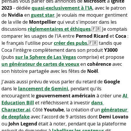
pensais vous parler des annonces de 
Microsoft
 à 
Ignite 
2023
 - dédiée 
quasi-exclusivement à l'IA
, avec le patron 
de 
Nvidia
 en 
guest star
. Je voulais me moquer gentiment 
de la ville de 
Montpellier
 qui veut s'imposer dans les 
discussions 
règlementaires et éthiques
.
🇫🇷
 Je comptais 
comparer les usages de l'IA entre 
Pernod Ricard
 et 
Coca
 : 
le français l'utilise pour 
créer des pubs
,
🇫🇷
 tandis que 
Coca l'intègre complètement dans son produit 
Y3000
(pubs 
sur la Sphere de Las Vegas
 comprise) et propose 
un générateur de cartes de voeux
 en 
cohérence
 avec 
son histoire partagée avec les fêtes de 
Noël
.
J'avais aussi prévu de vous parler du retard de 
Google
dans le 
lancement de Gemini
, pendant qu'ils 
encouragent le 
gouvernement américain
 à créer une 
AI 
Education Bill
 et réfléchissent à investir 
dans 
Character.ai
. Côté 
Youtube
, la création d'un 
générateur 
de deepfake
 avec l'accord de 9 artistes dont 
Demi Lovato
ou 
John Legend
 était à noter, pendant que la plateforme 
prévoit de demander à 
labelliser les contenus
 dit 