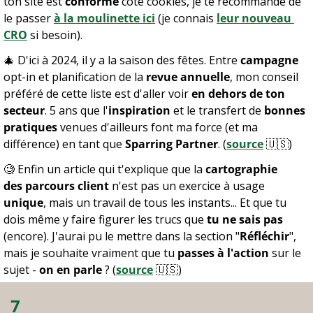
ton site est 
conforme
 côté cookies, je te recommande de 
le passer 
à la moulinette ici
 (je connais 
leur nouveau 
CRO
 si besoin).
🎄
 D'ici à 2024, il y a la saison des fêtes. Entre 
campagne
opt-in et planification de la 
revue annuelle
, mon conseil 
préféré de cette liste est d'aller voir 
en dehors de ton 
secteur
. 5 ans que l'
inspiration
 et le transfert de 
bonnes 
pratiques
 venues d'ailleurs font ma force (et ma 
différence) en tant que 
Sparring Partner
. (
source
🇺🇸
) 
🧐
 Enfin un article qui t'explique que la 
cartographie 
des parcours client
 n'est pas un exercice à usage 
unique
, mais un travail de tous les instants... Et que tu 
dois même y faire figurer les trucs que 
tu ne sais pas
(encore). J'aurai pu le mettre dans la section "
Réfléchir
", 
mais je souhaite vraiment que tu 
passes à l'action
 sur le 
sujet - 
on en parle
 ? (
source
🇺🇸
) 
7