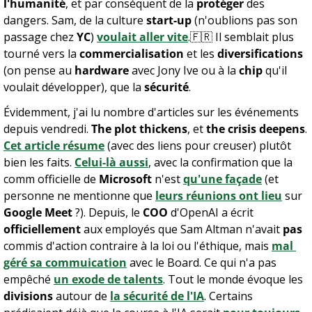
l'humanité
, et par conséquent de la 
protéger 
des 
dangers. Sam, de la culture 
start-up
 (n'oublions pas son 
passage chez 
YC
) 
voulait aller vite
.
🇫🇷
 Il semblait plus 
tourné vers la 
commercialisation
 et les 
diversifications
(on pense au 
hardware
 avec Jony Ive ou à la 
chip
 qu'il 
voulait développer), que la 
sécurité
.
Évidemment, j'ai lu nombre d'articles sur les événements 
depuis vendredi. 
The plot thickens
, et 
the crisis deepens
. 
Cet article résume
 (avec des liens pour creuser) plutôt 
bien les faits. 
Celui-là aussi
, avec la confirmation que la 
comm officielle de 
Microsoft
 n'est 
qu'une façade
 (et 
personne ne mentionne que 
leurs réunions ont lieu
 sur 
Google Meet
 ?). Depuis, le 
COO
 d'OpenAI a écrit 
officiellement
 aux employés que Sam Altman n'avait 
pas
commis d'action contraire à la loi ou l'éthique, mais 
mal 
géré sa commuication
 avec le Board. Ce qui n'a pas 
empêché 
un exode de talents
. Tout le monde évoque les 
divisions
 autour de 
la sécurité de l'IA
. Certains 