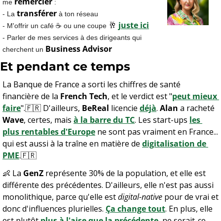
remercier
me 
 :
transférer
- La 
 à ton réseau
🥂
juste ici
- M'offrir un café ☕️ ou une coupe 
- Parler de mes services à des dirigeants qui 
Business Advisor
cherchent un 
Et pendant ce temps 
La Banque de France a sorti les chiffres de santé 
financière de la 
French Tech
, et le verdict est "
peut mieux 
faire
".
🇫🇷
 D'ailleurs, 
BeReal
 licencie 
déjà
. 
Alan
 a racheté 
Wave
, certes, mais 
à la barre du TC
. Les start-ups 
les 
plus rentables d'Europe
 ne sont pas vraiment en France... 
qui est aussi à la traîne en matière de 
digitalisation de 
PME
.
🇫🇷
👶
 La 
GenZ
 représente 30% de la population, et elle est 
différente des précédentes. D'ailleurs, elle n'est pas aussi 
monolithique, parce qu'elle est 
digital-native
 pour de vrai et 
donc d'influences plurielles. 
Ça change tout
. En plus, elle 
est plutôt 
plus à l'aise que la précédente
, ne serait-ce 