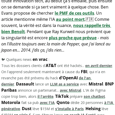
toute innovation tech, au début ça s'emballe, puis ensuite 
on se demande si ça sert vraiment à quelque chose. Ben 
Evans propose de chercher 
le PMF de ces outils
. Un 
article mentionne même l'IA 
au point mort
.
🇫🇷
 Comme 
souvent, la vérité est dans la nuance, 
nous rappelle très 
bien Benoît
. Pendant que Ray Kurweil nous prévient que 
la singularité est encore 
plus proche que prévue
 - 
mais 
on l'illustre toujours avec la main de Pepper, que j'ai lancé au 
Japon en... 2014. J'dis ça, j'dis rien...
en vrac
🐦 Quelques news 
 :
AT&T
Tous les dossiers clients d'
 ont été hackés... 
en avril dernier
. 
FBI
On l'apprend seulement maintenant à cause du 
, qui n'a en 
d'OpenAI
revanche pas été prévenu du hack 
de l'an 
Dassault
Mistral
BNP 
dernier
. 
 lance un 
LLM as a service
 avec 
. 
Paribas
 annonce un partenariat... 
avec Mistral
. L'IA de Figma 
TikTok
copie trop bien, alors 
il l'arrête
. 
 prépare 
son chatbot
. 
Motorola
Qonto
 fait sa pub 
avec l'IA
. 
 dédie 20 personnes 
à l'IA 
Dust
Helsing
générative
. 
 lève $15M et 
s'installe à Paris
. 
 lève 
€450M 
en série C
. Sam Altman lance 
un coach IA Santé
 avec 