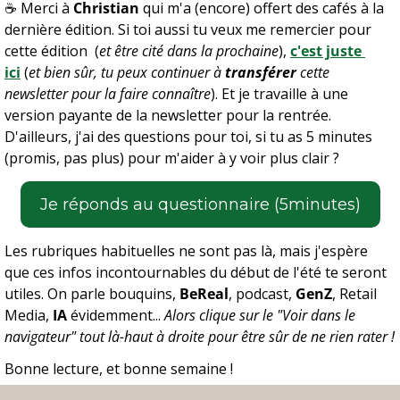
☕️ Merci à 
Christian 
qui m'a (encore) offert des cafés à la 
dernière édition. Si toi aussi tu veux me remercier pour 
cette édition  (
et être cité dans la prochaine
), 
c'est juste 
ici
(
et bien sûr, tu peux continuer à 
transférer
 cette 
newsletter pour la faire connaître
). Et je travaille à une 
version payante de la newsletter pour la rentrée. 
D'ailleurs, j'ai des questions pour toi, si tu as 5 minutes 
(promis, pas plus) pour m'aider à y voir plus clair ?
Je réponds au questionnaire (5minutes)
Les rubriques habituelles ne sont pas là, mais j'espère 
que ces infos incontournables du début de l'été te seront 
utiles. On parle bouquins, 
BeReal
, podcast, 
GenZ
, Retail 
Media, 
IA
 évidemment... 
Alors clique sur le "Voir dans le 
navigateur" tout là-haut à droite pour être sûr de ne rien rater !
Bonne lecture, et bonne semaine !