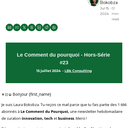
Bokobza
Jul 15, 
•
12 
2024
min 
read
Le Comment du pourquoi - Hors-Série 
#23
15 juillet 2024  - 
LBk Consulting
Bonjour {first_name}
👩🏻‍💻 
Je suis Laura Bokobza. Tu reçois ce mail parce que tu fais partie des 1 666 
abonnés à 
Le Comment du Pourquoi,
 une newsletter hebdomadaire 
de curation 
innovation, tech
 et 
business
. Merci !