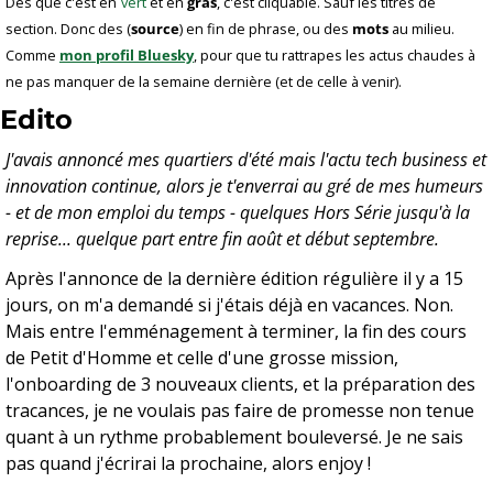
Dès que c'est en
vert
 et en 
gras
, c'est cliquable. Sauf les titres de 
section. Donc des (
source
) en fin de phrase, ou des 
mots
 au milieu. 
Comme 
mon profil Bluesky
, pour que tu rattrapes les actus chaudes à 
ne pas manquer de la semaine dernière (et de celle à venir).
Edito
J'avais annoncé mes quartiers d'été mais l'actu tech business et 
innovation continue, alors je t'enverrai au gré de mes humeurs 
- et de mon emploi du temps - quelques Hors Série jusqu'à la 
reprise... quelque part entre fin août et début septembre.
Après l'annonce de la dernière édition régulière il y a 15 
jours, on m'a demandé si j'étais déjà en vacances. Non. 
Mais entre l'emménagement à terminer, la fin des cours 
de Petit d'Homme et celle d'une grosse mission, 
l'onboarding de 3 nouveaux clients, et la préparation des 
tracances, je ne voulais pas faire de promesse non tenue 
quant à un rythme probablement bouleversé. Je ne sais 
pas quand j'écrirai la prochaine, alors enjoy !