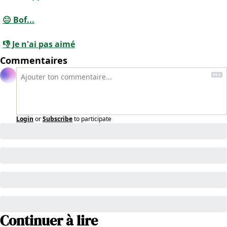
😐 Bof...
👎 Je n'ai pas aimé
Commentaires
Login
or
Subscribe
to participate
Continuer à lire