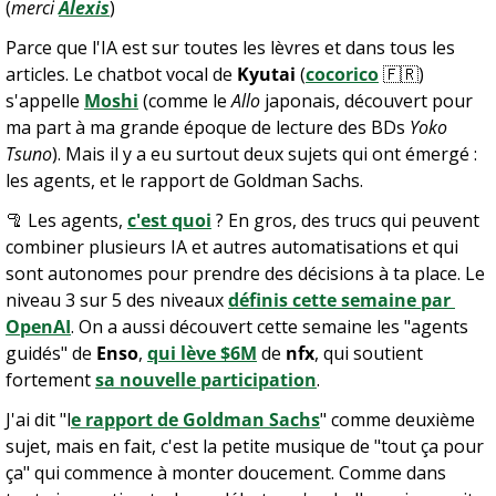
(
merci 
Alexis
)
Parce que l'IA est sur toutes les lèvres et dans tous les 
articles. Le chatbot vocal de 
Kyutai
 (
cocorico
🇫🇷
) 
s'appelle 
Moshi
 (comme le 
Allo
 japonais, découvert pour 
ma part à ma grande époque de lecture des BDs 
Yoko 
Tsuno
). Mais il y a eu surtout deux sujets qui ont émergé : 
les agents, et le rapport de Goldman Sachs.
🦿
 Les agents, 
c'est quoi
 ? En gros, des trucs qui peuvent 
combiner plusieurs IA et autres automatisations et qui 
sont autonomes pour prendre des décisions à ta place. Le 
niveau 3 sur 5 des niveaux 
définis cette semaine par 
OpenAI
. On a aussi découvert cette semaine les "agents 
guidés" de 
Enso
, 
qui lève $6M
 de 
nfx
, qui soutient 
fortement 
sa nouvelle participation
.
J'ai dit "l
e rapport de Goldman Sachs
" comme deuxième 
sujet, mais en fait, c'est la petite musique de "tout ça pour 
ça" qui commence à monter doucement. Comme dans 