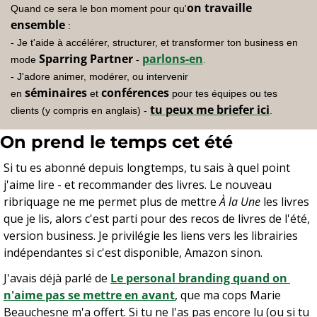
on travaille 
Quand ce sera le bon moment pour qu'
ensemble
 :
- Je t'aide à accélérer, structurer, et transformer ton business en 
Sparring Partner
parlons-en
mode 
 - 
.
- J'adore animer, modérer, ou intervenir 
séminaires
conférences
en 
 et 
 pour tes équipes ou tes 
tu peux me briefer ici
clients (y compris en anglais) - 
.
On prend le temps cet été
Si tu es abonné depuis longtemps, tu sais à quel point 
j'aime lire - et recommander des livres. Le nouveau 
ribriquage ne me permet plus de mettre 
À la Une
 les livres 
que je lis, alors c'est parti pour des recos de livres de l'été, 
version business. Je privilégie les liens vers les librairies 
indépendantes si c'est disponible, Amazon sinon.
J'avais déjà parlé de 
Le personal branding quand on 
n'aime pas se mettre en avant
, que ma cops Marie 
Beauchesne m'a offert. Si tu ne l'as pas encore lu (ou si tu 