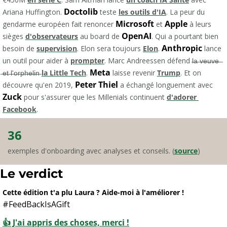
Doctolib
Ariana Huffington. 
 teste 
les outils d'IA
. La peur du 
Microsoft
Apple
gendarme européen fait renoncer 
 et 
 à leurs 
OpenAI
sièges 
d'observateurs
 au board de 
. Qui a pourtant bien 
Anthropic
besoin de 
supervision
. Elon sera toujours 
Elon
. 
 lance 
un outil pour aider à 
prompter
. Marc Andreessen défend l̶a̶ ̶v̶e̶u̶v̶e̶ 
Meta
̶e̶t̶ ̶l̶'̶o̶r̶p̶h̶e̶l̶i̶n̶ 
la Little Tech
. 
 laisse revenir 
Trump
. Et on 
Peter Thiel
découvre qu'en 2019, 
 a échangé longuement avec 
Zuck
 pour s'assurer que les Millenials continuent 
d'adorer 
Facebook
.
36
exemples d'onboarding avec analyses et conseils. (
source
)
Le verdict
Cette édition t'a plu Laura ? Aide-moi à l'améliorer !
#FeedBackIsAGift
👍 J'ai appris des choses, merci !