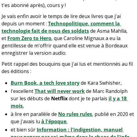
t'es abonné après), cours y !
Je vais enfin avoir le temps de lire deux livres que j'ai 
depuis un moment : 
Technopolitique, comment la 
technologie fait de nous des soldats
 de Asma Mahlla, 
et 
From Zero to Hero
, que Caroline Mignaux a eu la 
gentillesse de m'offrir quand elle est venue à Bordeaux 
enregistrer la version audio.
Petit rappel des bouquins que j'ai lus et mentionnés au fil 
des éditions :
Burn Book, a tech love story
 de Kara Swhisher,
l'excellent 
That will never work
 de Marc Randolph 
sur les débuts de 
Netflix
 dont je te parlais 
il y a 18 
mois
,
à lire en parallèle de 
No rules rules
, publié en 2020 et 
que j'avais lu 
à l'époque
,
et bien sûr 
Information : l'indigestion, manuel 