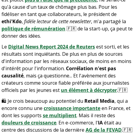
qu'à cause d'un taux de chômage plus bas. Pour les 
fidéliser en tant que collaborateurs, le président de 
ethi'Kdo
, 
fidèle lecteur de cette newsletter
, m'a partagé la 
politique de rémunération
🇫🇷
 de la start-up, ça peut te 
donner des idées.
Le 
Digital News Report 2024 de Reuters
 est sorti, et les 
résultats sont inquiétants. De plus en plus de sources 
d'information par les réseaux sociaux, de moins en moins 
d'intérêt pour l'information. 
Corrélation n'est pas 
causalité
, mais ça questionne... Et l'avènement des 
créateurs comme source fiable préférée aux journalistes 
officiels par les jeunes est 
un élément à décrypter
.
🇫🇷
🛍️ Je crois beaucoup au potentiel du 
Retail Media
, qui a 
encore connu une 
croisssance importante
 en France, et 
dont les supports 
se multiplient
. Mais il reste des 
douleurs de croissance
. En e-commerce, l'
IA
 était au 
centre des discussions de la dernière 
AG de la FEVAD
.
🇫🇷