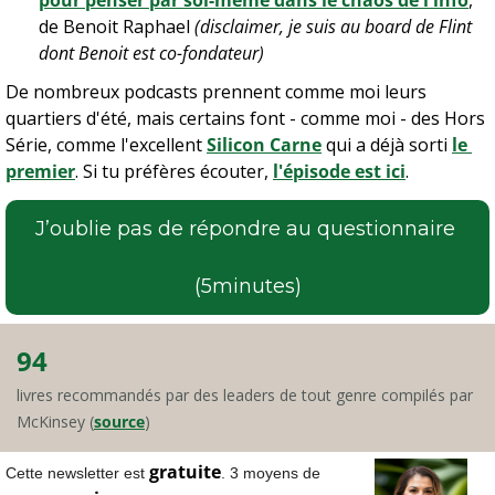
pour penser par soi-même dans le chaos de l'info
, 
de Benoit Raphael 
(disclaimer, je suis au board de Flint 
dont Benoit est co-fondateur)
De nombreux podcasts prennent comme moi leurs 
quartiers d'été, mais certains font - comme moi - des Hors 
Série, comme l'excellent 
Silicon Carne
 qui a déjà sorti 
le 
premier
. Si tu préfères écouter, 
l'épisode est ici
.
J’oublie pas de répondre au questionnaire 
(5minutes)
94
livres recommandés par des leaders de tout genre compilés par 
McKinsey (
source
)
gratuite
Cette newsletter est 
. 3 moyens de 