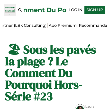
Le Comment Du Pourquoi
LOG IN
SIGN UP
artner (LBk Consulting)
Abo Premium
Recommandat
 🏖️ Sous les pavés 
la plage ? Le 
Comment Du 
Pourquoi Hors-
Série #23
Laura 