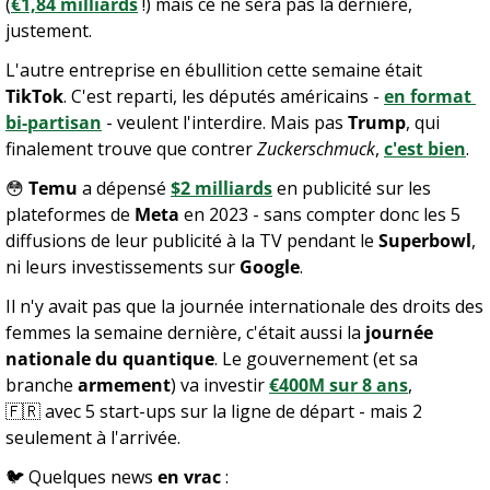
(
€1,84 milliards
 !) mais ce ne sera pas la dernière, 
justement.
L'autre entreprise en ébullition cette semaine était 
TikTok
. C'est reparti, les députés américains - 
en format 
bi-partisan
 - veulent l'interdire. Mais pas 
Trump
, qui 
finalement trouve que contrer 
Zuckerschmuck
, 
c'est bien
.
😳
 Temu
 a dépensé 
$2 milliards
 en publicité sur les 
plateformes de 
Meta
 en 2023 - sans compter donc les 5 
diffusions de leur publicité à la TV pendant le 
Superbowl
, 
ni leurs investissements sur 
Google
.
Il n'y avait pas que la journée internationale des droits des 
femmes la semaine dernière, c'était aussi la 
journée 
nationale du quantique
. Le gouvernement (et sa 
branche 
armement
) va investir 
€400M sur 8 ans
,
🇫🇷
 avec 5 start-ups sur la ligne de départ - mais 2 
seulement à l'arrivée.
🐦 Quelques news 
en vrac
 :