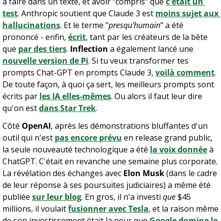
à faire dans un texte, et avoir "compris" que 
c'était un 
test
. Anthropic soutient que Claude 3 est 
moins sujet aux 
hallucinations
. Et le terme "
presqu'humain
" a été 
prononcé - enfin, 
écrit
, tant par les créateurs de la bête 
que 
par des tiers
. 
Inflection
 a également lancé une 
nouvelle version de Pi
. Si tu veux transformer tes 
prompts Chat-GPT en prompts Claude 3, 
voilà comment
. 
De toute façon, à quoi ça sert, les meilleurs prompts sont 
écrits par 
les IA elles-mêmes
. Ou alors il faut leur dire 
qu'on est 
dans Star Trek
.
Côté 
OpenAI
, après les démonstrations bluffantes d'un 
outil qui n'est 
pas encore prévu
 en release grand public, 
la seule nouveauté technologique a été 
la voix donnée
 à 
ChatGPT. C'était en revanche une semaine plus corporate. 
La révélation des échanges avec 
Elon Musk
 (dans le cadre 
de leur réponse à ses poursuites judiciaires) a même été 
publiée 
sur leur blog
. En gros, il n'a investi 
que
 $45 
millions, il voulait 
fusionner avec Tesla
, et la raison même 
de son investissement était la peur que 
Google domine le 