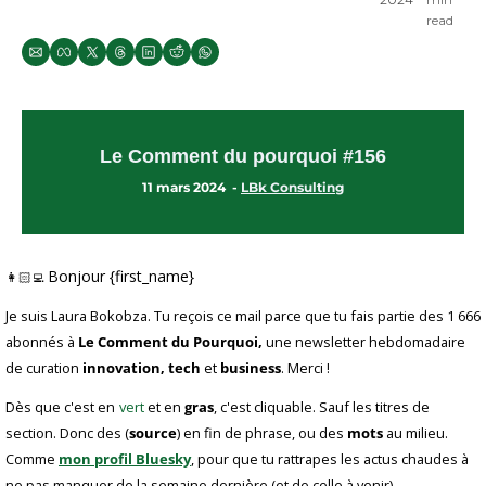
read
Le Comment du pourquoi #156
11 mars 2024  - 
LBk Consulting
Bonjour {first_name}
👩🏻‍💻 
Je suis Laura Bokobza. Tu reçois ce mail parce que tu fais partie des 1 666 
abonnés à 
Le Comment du Pourquoi,
 une newsletter hebdomadaire 
de curation 
innovation, tech
 et 
business
. Merci !
Dès que c'est en
vert
 et en 
gras
, c'est cliquable. Sauf les titres de 
section. Donc des (
source
) en fin de phrase, ou des 
mots
 au milieu. 
Comme 
mon profil Bluesky
, pour que tu rattrapes les actus chaudes à 
ne pas manquer de la semaine dernière (et de celle à venir).