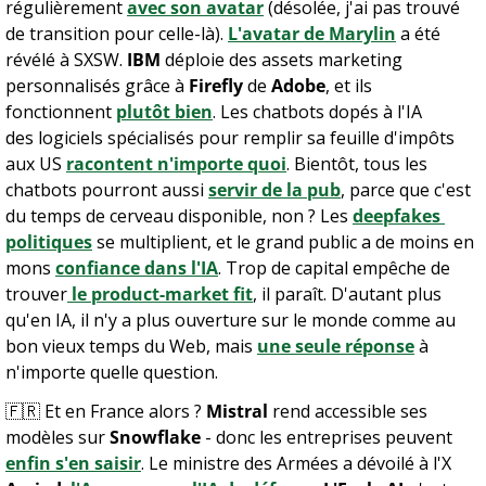
régulièrement 
avec son avatar
 (désolée, j'ai pas trouvé 
de transition pour celle-là). 
L'avatar de Marylin
 a été 
révélé à SXSW. 
IBM
 déploie des assets marketing 
personnalisés grâce à 
Firefly
 de 
Adobe
, et ils 
fonctionnent 
plutôt bien
. Les chatbots dopés à l'IA 
des logiciels spécialisés pour remplir sa feuille d'impôts 
aux US 
racontent n'importe quoi
. Bientôt, tous les 
chatbots pourront aussi 
servir de la pub
, parce que c'est 
du temps de cerveau disponible, non ? Les 
deepfakes 
politiques
 se multiplient, et le grand public a de moins en 
mons 
confiance dans l'IA
. Trop de capital empêche de 
trouver
 le product-market fit
, il paraît. D'autant plus 
qu'en IA, il n'y a plus ouverture sur le monde comme au 
bon vieux temps du Web, mais 
une seule réponse
 à 
n'importe quelle question.
🇫🇷
 Et en France alors ? 
Mistral
 rend accessible ses 
modèles sur 
Snowflake
 - donc les entreprises peuvent 
enfin s'en saisir
. Le ministre des Armées a dévoilé à l'X 