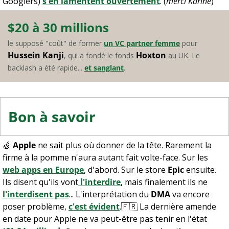
Googlers) 
s'en lamentent ouvertement
. (
merci Karine
)
$20 à 30 millions
le supposé "coût" de former 
un VC partner femme
 pour 
Hussein Kanji
Hoxton
, qui a fondé le fonds 
 au UK. Le 
backlash a été rapide... 
et sanglant
.
Bon à savoir
🍏
Apple
 ne sait plus où donner de la tête. Rarement la 
firme à la pomme n'aura autant fait volte-face. Sur les 
web apps en Europe
, d'abord. Sur le store 
Epic
 ensuite. 
Ils disent qu'ils vont
 l'interdire
, mais finalement ils ne 
l'interdisent pas
... L'interprétation du 
DMA
 va encore 
poser problème, 
c'est évident
.
🇫🇷
 La dernière amende 
en date pour Apple ne va peut-être pas tenir en l'état 