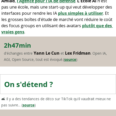
Amiad
, 
l'Agence pour l'IA de défense
. 
L'Ecole AI 
n'est 
pas une école, mais une start-up qui veut développer des 
interfaces pour rendre les IA 
plus simples à utiliser
. Et 
les grosses boîtes d'étude de marché vont réduire le coût 
des focus groups en utilisant des avatars 
plutôt que des 
vraies gens
. 
2h47min
Yann Le Cun
Lex Fridman
d'échanges entre 
 et 
. Open IA, 
AGI, Open Source, tout est évoqué.(
source
)
On s'détend ?
🛋️ Il y a des tendances de déco sur TikTok qu'il vaudrait mieux ne 
pas suivre... (
source
)