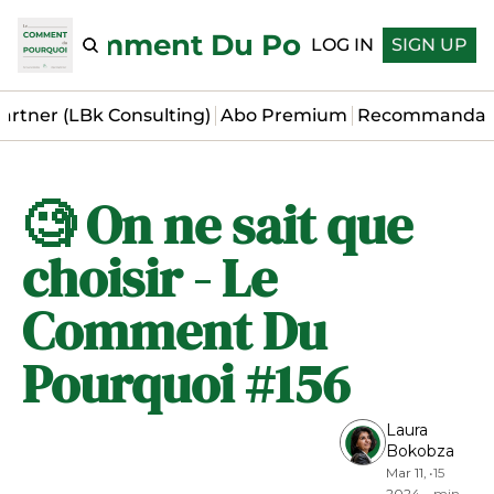
Le Comment Du Pourquoi
LOG IN
SIGN UP
artner (LBk Consulting)
Abo Premium
Recommandat
🧐 On ne sait que 
choisir - Le 
Comment Du 
Pourquoi #156
Laura 
Bokobza
Mar 11, 
•
15 
2024
min 