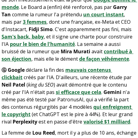
monde
. Le Board a (enfin) été renforcé, pas par 
Garry 
Tan
 comme la rumeur l'a prétendu 
un court instant
, 
mais par 
3 femmes
, dont une française, ex-Meta et CEO 
d'Instacart, 
Fidji Simo
. C'est apparemment pas fini, mais 
Sam's back, baby
, et il signe une charte pour construire 
l'IA 
pour le bien de l'humanité
. La semaine a aussi 
bruissé de la rumeur que 
Mira Murati
 avait 
contribué à 
son éjection
, mais elle le dément 
de façon véhémente
.
Ⓖ Google
 déclare la fin des 
mauvais contenus 
clickbait
 créés par l'IA. D'ailleurs, une récente étude par 
Neil Patel
 (
king du SEO
) avait démontré que le contenu 
créé par l'IA n'était pas 
si efficace que cela
. 
Gemini
 n'a 
même pas été testé par PatronusAI, qui a vérifié la part 
des contenus régurgités par 4 modèles 
qui enfreignent 
le copyright
 (et ChatGPT est le pire à 44%). Et leur grand 
rival 
Perplexity
 est en passe d'être 
valorisé $1 milliard
.
La femme de 
Lou Reed
, mort il y a plus de 10 ans, échange 