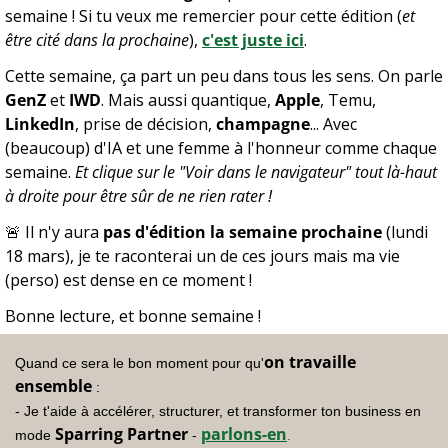
semaine ! Si tu veux me remercier pour cette édition (
et 
être cité dans la prochaine
), 
c'est juste ici
.
Cette semaine, ça part un peu dans tous les sens. On parle 
GenZ
 et 
IWD
. Mais aussi quantique, 
Apple
, Temu, 
LinkedIn
, prise de décision, 
champagne
... Avec 
(beaucoup) d'IA et une femme à l'honneur comme chaque 
semaine. 
Et clique sur le "Voir dans le navigateur" tout là-haut 
à droite pour être sûr de ne rien rater !
🚨
 Il n'y aura 
pas d'édition la semaine prochaine
 (lundi 
18 mars), je te raconterai un de ces jours mais ma vie 
(perso) est dense en ce moment !
Bonne lecture, et bonne semaine !
on travaille 
Quand ce sera le bon moment pour qu'
ensemble
 :
- Je t'aide à accélérer, structurer, et transformer ton business en 
Sparring Partner
parlons-en
mode 
 - 
.