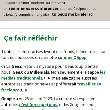
- J'adore animer, modérer, ou intervenir 
séminaires
conférences
en 
 et 
 pour tes équipes ou tes 
tu peux me briefer ici
clients (y compris en anglais) - 
.
Ça fait réfléchir
Toutes les entreprises lèvent des fonds, même celles qui 
font des boissons en cannette 
comme Olipop
.
🧐
 La 
GenZ
 reste un mystère pour beaucoup d'entre 
nous, 
GenX
 ou 
Millenials
. Non seulement elle zappe 
les 
medias traditionnels
,
🇫🇷
 mais elle zappe aussi les 
entreprises traditionnelles et préfèrerait 
travailler en 
freelance
.
🇫🇷
Google
 a eu 25 ans en 2023. La culture si respectée 
autrefois 
n'est (presque) plus
, et les Xooglers (ex-