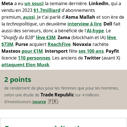
Meta
 a eu 
un souci
 la semaine dernière. 
LinkedIn
, qui a 
vendu en 2023 
$1,7milliard
 d'abonnements 
premium,
 aussi
. Je t'ai parlé d'
Asma Mallah
 et son ère de 
la 
technopolitique
, un deuxième 
interview à lire
. 
Dell
 fait 
aussi des serveurs, donc a bénéficié de l'
AI-hype
. Le 
"
Shopify du B2B
" 
lève €3M
. 
Zama
 (blockhain et IA) 
lève 
$73M
. 
Purse
 acquiert 
ReachFive
. 
Novaxia
 rachète 
Masteos
pour €1M
. 
Intersport
 fête 
ses 100 ans
. 
Payfit
licencie 
110 personnes
. Les anciens de 
Twitter
 (avant X) 
attaquent Elon Musk
.
2 points
de rendement de plus pour les femmes que pour les hommes, 
Trade Republic
selon une étude de 
 sur 4 millions 
🇫🇷
d'investisseurs.(
source
)