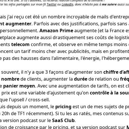
ito et À la Une. Si tu t'abonnes, tu recevras l'édition complète de la semaine !
ter les infos partagées sur mon fil
Twitter
ou
LinkedIn
, donc n'hésite pas à
me suivre
aussi su
 mais j'ai reçu cet été un nombre incroyable de mails d'entr
ient augmenter
. Parfois avec des justifications, parfois sans
s personnellement.
Amazon Prime
augmente (et la France e
ketplace augmente aussi drastiquement
ses coûts de logist
ments
telecom
confirme, et observe en même temps
moins 
cent un tarif moins cher avec publicités, mais en profiten
rle pas des hausses dans l'alimentaire, l'énergie, l'hébergeme
souvent, il n'y a que
3 façons d'augmenter son
chiffre d'af
e
nombre
de clients, augmenter la
durée
de relation ou
fré
le
panier moyen
. Avec une augmentation de tarifs, on est c
 prix est une variable d'ajustement qu'on
contrôle à la sou
e l'upsell / cross-sell.
 suis depuis un moment, le
pricing
est un de mes sujets de pr
 20h de TF1
récemment). Si tu les as ratés, mes contenus sur
a version
podcast sur le
SaaS Club
.
tion de croissance
par le pricing, et sa version
podcast sur
M