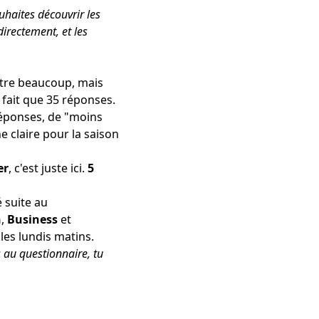
ouhaites découvrir les
directement, et les
ître beaucoup, mais
 fait que 35 réponses.
 réponses, de "moins
e claire pour la saison
er
,
c'est juste ici
.
5
é suite au
h
,
Business
et
les lundis matins.
au questionnaire, tu