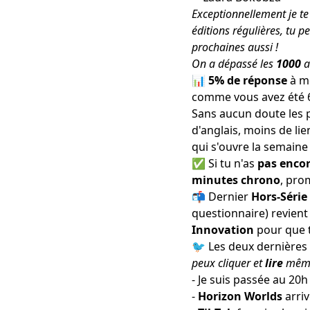
Exceptionnellement je te 
éditions régulières, tu 
prochaines aussi !
On a dépassé les
1000
a
📊
5% de réponse
à mo
comme vous avez été 65
Sans aucun doute les 
d'anglais, moins de lie
qui s'ouvre la semaine
✅ Si tu n'as
pas enco
minutes chrono
, prom
📬 Dernier
Hors-Série
questionnaire) revien
Innovation
pour que 
🐦 Les deux dernière
peux cliquer et
lire
même 
- Je suis passée
au 20h
-
Horizon Worlds
arri