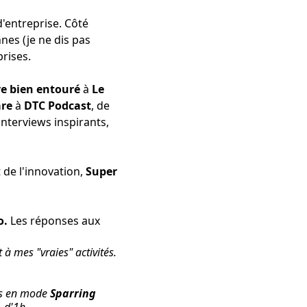
d'entreprise. Côté
nnes (je ne dis pas
rises.
re bien entouré
à
Le
re
à
DTC Podcast
, de
interviews inspirants,
 de l'innovation,
Super
o.
Les réponses aux
t à mes "vraies" activités.
ss en mode
Sparring