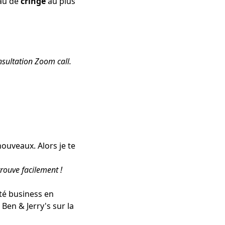
eau de
cringe
au plus
nsultation Zoom call.
nouveaux. Alors je te
trouve facilement !
ité business en
 Ben & Jerry's sur la