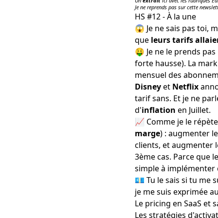
Un
extrait
ici avec les rubriques Ed
Je ne reprends pas sur cette newslet
HS #12 - À la une
😱 Je ne sais pas toi,
que
leurs tarifs alla
🤑 Je ne le prends pa
forte hausse
). La mar
mensuel des abonne
Disney
et
Netflix
annon
tarif sans
. Et je ne pa
d'
inflation
en Juillet
.
📈 Comme je le répète 
marge
) : augmenter l
clients, et augmenter 
3ème cas. Parce que le
simple à implémenter qu
💶 Tu le sais si tu me
je me suis exprimée
au
Le pricing en SaaS
et s
Les stratégies d'
activa