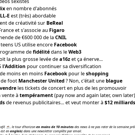
déos sexistes
lix
en nombre d'abonnés
LL-E
est (très) abordable
ent de créativité
sur
BeReal
France et
s'associe au
Figaro
amende
de €600 000 de la
CNIL
 teens US
utilise encore
Facebook
programme de
fidélité
dans le
Web3
oit
la plus grosse levée de
a16z
et ça énerve...
S
l'Addition
pour
continuer sa diversification
nt de moins en moins
Facebook
pour le
shopping
 de foot
Manchester United
? Non,
c'était une
blague
vendre
les tickets de concert
en plus de les promouvoir
a vente à
tempérament
(pay now and again later, own later
rds
de revenus publicitaires... et
veut monter à
$12 milliard
 café ☕️, le tour d'horizon
en moins de 10 minutes
des news à ne pas rater de la semaine préc
 est en
anglais
) dans une newsletter complète par email.