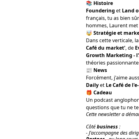
📚 Histoire
Foundering
et
Land o
français, tu as bien sû
hommes, Laurent met a
🤯
Stratégie et mark
Dans cette verticale, l
Café du market'
, de
E
Growth Marketing - l
théories passionnantes
📰
News
Forcément, j'aime auss
Daily
et
Le Café de l
🎁
Cadeau
Un podcast anglophon
questions que tu ne te 
Cette newsletter a déma
Côté
business
:
- J'accompagne des diri