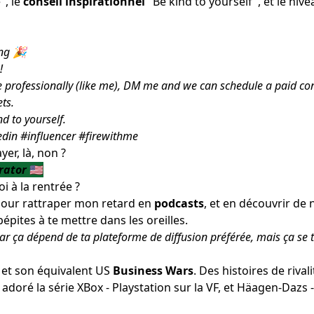
", le
conseil inspirationnel
"Be kind to yourself", et le niv
ing 🎉
!
le professionally (like me), DM me and we can schedule a paid co
ets.
d to yourself.
din #influencer #firewithme
yer, là, non ?
rator
🇺🇸
i à la rentrée ?
é pour rattraper mon retard en
podcasts
, et en découvrir de 
épites à te mettre dans les oreilles.
car ça dépend de ta plateforme de diffusion préférée, mais ça se 
 et son équivalent US
Business Wars
. Des histoires de rival
i adoré la série XBox - Playstation sur la VF, et Häagen-Dazs -