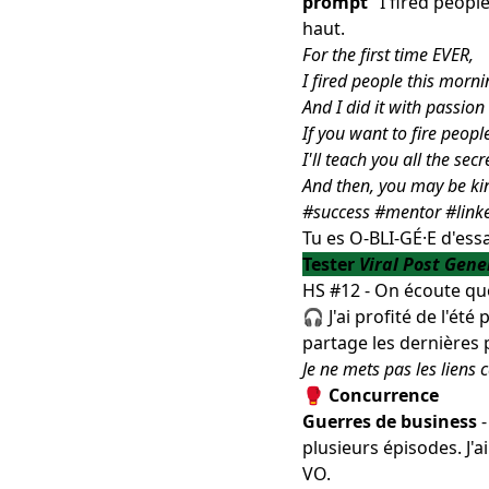
prompt
"I fired people
haut.
For the first time EVER,
I fired people this morn
And I did it with passion 
If you want to fire peop
I'll teach you all the secr
And then, you may be kin
#success #mentor #linke
Tu es O-BLI-GÉ·E d'essa
Tester
Viral Post Gene
HS #12 - On écoute quo
🎧 J'ai profité de l'ét
partage les dernières p
Je ne mets pas les liens 
🥊 Concurrence
Guerres de business
-
plusieurs épisodes. J'a
VO.