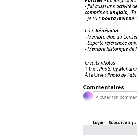
Partner
- au long cours
- J'ai aussi une activité d
compris en
anglais
).
Tu
- Je suis
board member
Côté
bénévolat
:
- Membre élue du Consei
- Experte référencée aup
- Membre historique de 
Crédits photos :
Titre :
Photo by Mohamm
À la Une :
Photo by Fab
Commentaires
Login
or
Subscribe
to pa