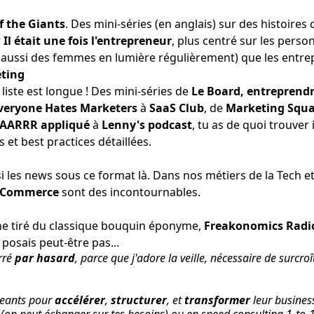
f the Giants
. Des mini-séries (en anglais) sur des histoires 
r
Il était une fois l'entrepreneur
, plus centré sur les perso
ussi des femmes en lumière régulièrement) que les entrep
eting
a liste est longue ! Des mini-séries de
Le Board, entreprend
veryone Hates Marketers
à
SaaS Club
, de
Marketing Squa
'AARRR appliqué
à
Lenny's podcast
, tu as de quoi trouver 
 et best practices détaillées.
i les news sous ce format là. Dans nos métiers de la Tech et
'e-Commerce
sont des incontournables.
e tiré du classique bouquin éponyme,
Freakonomics Radi
posais peut-être pas...
rré
par hasard
, parce que j'adore la veille, nécessaire de surcroî
geants pour
accélérer
,
structurer
, et
transformer
leur busine