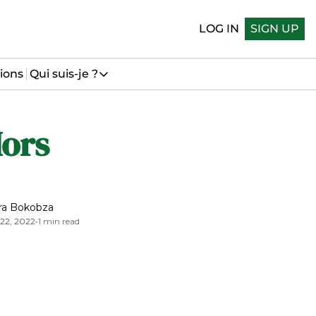
LOG IN
SIGN UP
ions
Qui suis-je ?
Qui suis-je ?
Qui suis-je
ors 
Me suivre sur LinkedIn
Me suivre sur Bluesky
ra Bokobza
22, 2022
•
1 min read