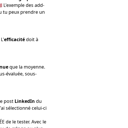
🇸 L'exemple des add-
Ou tu peux
prendre un
 L'
efficacité
doit à
enue
que la moyenne.
ous-évaluée, sous-
le post
LinkedIn
du
j'ai sélectionné
celui-ci
ÉE de le tester. Avec le