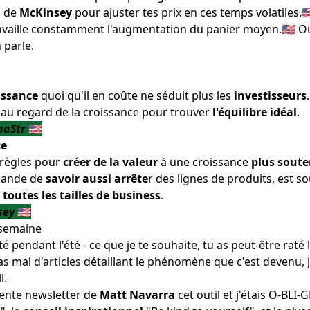
s de
McKinsey
pour
ajuster tes prix en ces temps volatiles
.
availle constamment
l'augmentation du panier moyen
.🇺🇸 
 parle.
issance
quoi qu'il en coûte ne séduit plus les
investisseurs
.
 au regard de la croissance pour trouver
l'équilibre idéal
.
aaStr
🇺🇸
ce
règles pour
créer de la valeur
à une croissance
plus sout
mande de
savoir aussi arrête
r des lignes de produits, est s
à
toutes les tailles de business
.
sey
🇺🇸
 semaine
é pendant l'été - ce que je te souhaite, tu as peut-être raté
 pas mal d'articles détaillant le phénomène que c'est devenu, 
l.
lente newsletter
de
Matt Navarra
cet outil et j'étais O-BLI-G