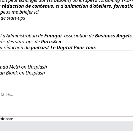
 (on peut échanger
sur tes besoins
) ou en speed consulting
1-to-
e
rédaction de contenus
, et d'
animation d'ateliers, formati
 peux me briefer ici
.
de start-ups
l d'Administration de
Finaqui
, association de
Business Angels
rès des start-ups de
Paris&co
la rédaction du
podcast
Le Digital Pour Tous
ad Metri on Unsplash
ian Blank on Unsplash
rticipate