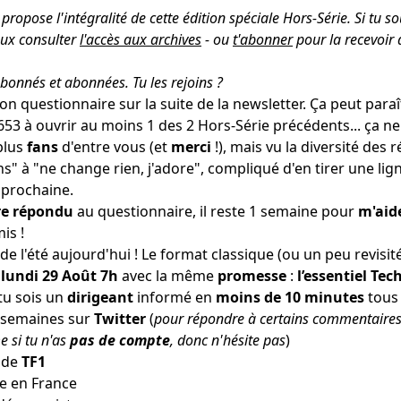
propose l'intégralité de cette édition spéciale Hors-Série. Si tu s
peux consulter
l'accès aux archives
- ou
t'abonner
pour la recevoir 
bonnés et abonnées.
Tu les rejoins
?
n questionnaire sur la suite de la newsletter. Ça peut para
3 à ouvrir au moins 1 des 2 Hors-Série précédents... ça ne
plus
fans
d'entre vous (et
merci
!), mais vu la diversité des
ns" à "ne change rien, j'adore", compliqué d'en tirer une lign
 prochaine.
re répondu
au questionnaire, il reste 1 semaine pour
m'aid
is !
de l'été aujourd'hui ! Le format classique (ou un peu revisit
t
lundi 29 Août 7h
avec la même
promesse
:
l’essentiel
Tec
tu sois un
dirigeant
informé en
moins de 10 minutes
tous 
s semaines
sur
Twitter
(
pour répondre à certains commentaires 
si tu n'as
pas de compte
, donc n'hésite pas
)
 de
TF1
ve en France