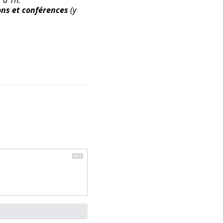
1 d'1h
.
ons et conférences
(y