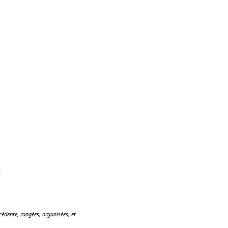
)
s
édente, rangées, organisées, et