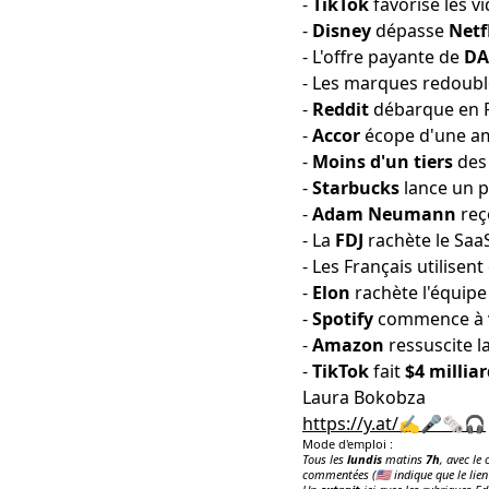
-
TikTok
favorise les
vi
-
Disney
dépasse
Netf
- L'offre payante de
DA
- Les marques redoubl
-
Reddit
débarque en 
-
Accor
écope d'une 
-
Moins d'un tiers
des
-
Starbucks
lance un 
-
Adam Neumann
reç
- La
FDJ
rachète le Saa
- Les Français utilise
-
Elon
rachète l'équipe
-
Spotify
commence à
-
Amazon
ressuscite
l
-
TikTok
fait
$4 millia
Laura Bokobza
https://y.at/✍️🎤🗞️🎧
Mode d'emploi :
Tous les
lundis
matins
7h
, avec le
commentées (🇺🇸 indique que le lien