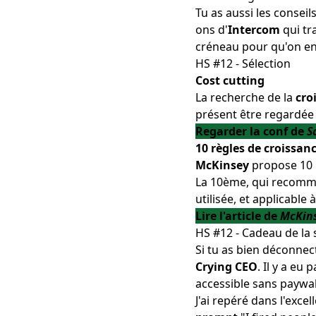
Tu as aussi les conseil
ons d'
Intercom
qui tr
créneau
pour qu'on en
HS #12 - Sélection
Cost cutting
La recherche de la
cro
présent être regardée
Regarder la conf de
S
10 règles de croissan
McKinsey
propose 10 
La 10ème, qui recom
utilisée, et applicable 
Lire l'article de
McKin
HS #12 - Cadeau de la
Si tu as bien déconnect
Crying CEO
. Il y a eu
accessible
sans paywal
J'ai repéré dans l'
excel