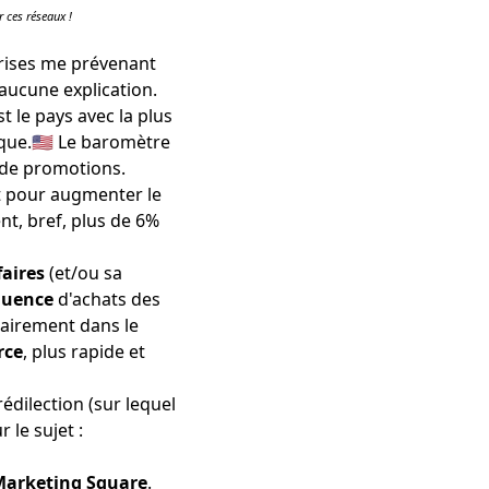
r ces réseaux !
eprises me prévenant
 aucune explication.
st le pays avec
la plus
ique
.🇺🇸 Le baromètre
de promotions
.
t
pour augmenter le
nt, bref,
plus de 6%
faires
(et/ou sa
quence
d'achats des
lairement dans le
rce
, plus rapide et
édilection (sur lequel
 le sujet :
arketing Square
.