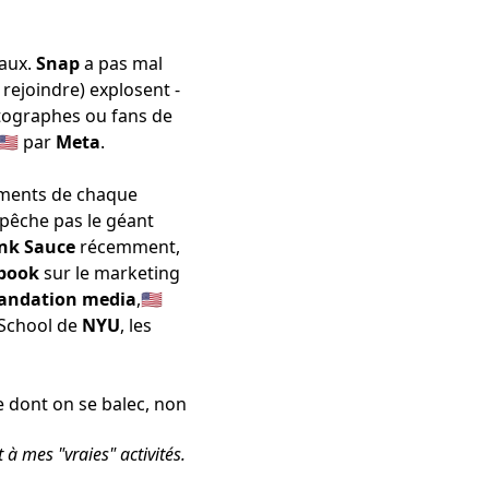
iaux.
Snap
a pas mal
 rejoindre
) explosent -
otographes ou fans de
🇺🇸 par
Meta
.
ements de chaque
empêche pas le géant
nk Sauce
récemment
,
book
sur le marketing
ndation media
,🇺🇸
 School de
NYU
, les
cle dont on se balec, non
t à mes "vraies" activités.