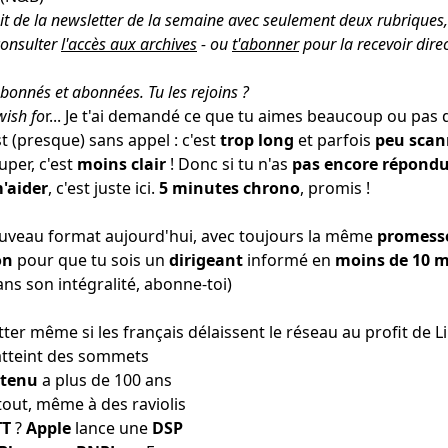
ait de la newsletter de la semaine avec seulement deux rubriques, 
consulter
l'accès aux archives
- ou
t'abonner
pour la recevoir dire
bonnés et abonnées.
Tu les rejoins
?
wish fo
r... Je t'ai demandé ce que tu aimes beaucoup ou pas
st (presque) sans appel : c'est
trop long
et parfois
peu scan
uper, c'est
moins clair
! Donc si tu n'as
pas encore répond
'aider
,
c'est juste ici
.
5 minutes chrono
, promis !
ouveau format aujourd'hui, avec toujours la même
promess
on
pour que tu sois un
dirigeant
informé en
moins de 10 
ans son intégralité,
abonne-toi
)
tter
même si les français délaissent le réseau au profit de L
atteint des sommets
ntenu
a
plus de 100 ans
tout,
même à des raviolis
TT
?
Apple
lance une
DSP