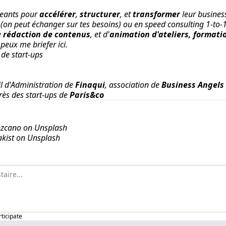
geants pour
accélérer
,
structurer
, et
transformer
leur busine
 (on peut échanger
sur tes besoins
) ou en speed consulting
1-to-
e
rédaction de contenus
, et d'
animation d'ateliers, formati
 peux me briefer ici
.
de start-ups
l d'Administration de
Finaqui
, association de
Business Angels
rès des start-ups de
Paris&co
ezcano on Unsplash
kist on Unsplash
rticipate