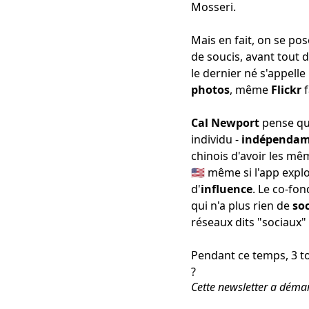
Mosseri
.
Mais en fait, on se pos
de soucis, avant tout
d
le dernier né s'appelle
photos
, même
Flickr
f
Cal Newport
pense qu
individu -
indépenda
chinois d'avoir les m
🇺🇸 même si l'app exp
d'
influence
. Le co-fo
qui n'a plus rien de
soc
réseaux dits "sociaux"
Pendant ce temps, 3 t
?
Cette newsletter a déma