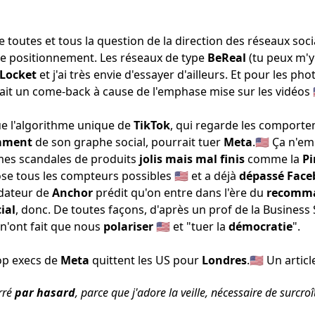
e toutes et tous la question de la direction des réseaux soc
e positionnement
. Les réseaux de type
BeReal
(tu peux
m'y
Locket
et j'ai
très envie d'essayer
d'ailleurs. Et pour les ph
ait un come-back à cause de
l'emphase mise sur les vidéos
e l'algorithme unique de
TikTok
, qui regarde les comport
mment
de son graphe social,
pourrait tuer
Meta
.🇺🇸 Ça n'
êmes scandales de produits
jolis mais mal finis
comme la
Pi
lose
tous les compteurs possibles
🇺🇸 et a déjà
dépassé
Face
ndateur de
Anchor
prédit qu'on entre
dans l'ère du
recomma
ial
, donc. De toutes façons, d'après un prof de la Business
 n'ont fait que
nous
polariser
🇺🇸 et "tuer la
démocratie
".
op execs de
Meta
quittent les US pour
Londres
.🇺🇸 Un arti
rré
par hasard
, parce que j'adore la veille, nécessaire de surcroî