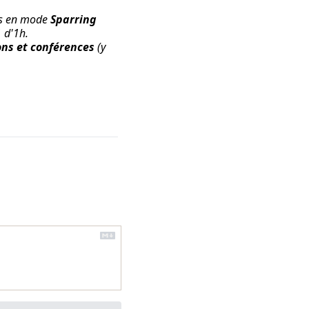
ss en mode
Sparring
1 d'1h
.
ons et conférences
(y