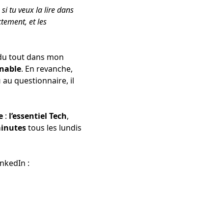
si tu veux la lire dans
ctement, et les
 du tout dans mon
nable
. En revanche,
u
au questionnaire, il
e
:
l’essentiel
Tech
,
minutes
tous les lundis
inkedIn :