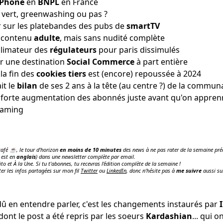
iPhone
en
BNPL
en France
 vert,
greenwashing ou pas
?
 sur les platebandes
des pubs de
smartTV
e contenu
adulte
, mais
sans nudité complète
llimateur des
régulateurs
pour
paris dissimulés
r une destination
Social Commerce
à part entière
a fin des
cookies tiers
est (encore)
repoussée à 2024
it le
bilan
de ses 2 ans
à la tête (au centre ?) de la commun
forte
augmentation des abonnés
juste avant qu'on appre
eaming
 café ☕️, le tour d'horizon
en moins de 10 minutes
des news à ne pas rater de la semaine préc
 est en
anglais
) dans une newsletter complète par email.
ito et À la Une. Si tu t'abonnes, tu recevras l'édition complète de la semaine !
ter les infos partagées sur mon fil
Twitter
ou
LinkedIn
, donc n'hésite pas à
me suivre
aussi su
s dû en entendre parler, c'est les changements instaurés par
nt le post a été repris par les soeurs
Kardashian
... qui o