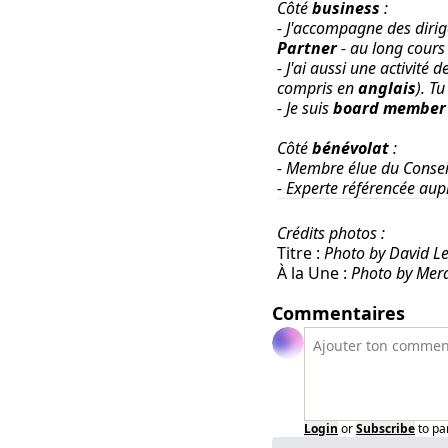
Côté
business
:
- J'accompagne des diri
Partner
- au long cours
- J'ai aussi une activité d
compris en
anglais
).
Tu
- Je suis
board member
Côté
bénévolat
:
- Membre élue du Consei
- Experte référencée aup
Crédits photos :
Titre :
Photo by David L
À la Une :
Photo by Mera
Commentaires
Login
or
Subscribe
to pa