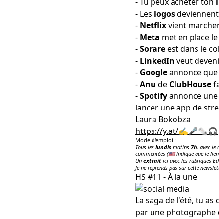
- Tu peux acheter ton
- Les
logos
deviennent
-
Netflix
vient marcher
-
Meta
met en place l
-
Sorare
est dans le co
-
LinkedIn
veut deveni
-
Google
annonce que l
-
Anu
de
ClubHouse
fa
-
Spotify
annonce une 
lancer une
app de str
Laura Bokobza
https://y.at/✍️🎤🗞️🎧
Mode d'emploi :
Tous les
lundis
matins
7h
, avec le
commentées (🇺🇸 indique que le lien
Un
extrait
ici avec les rubriques Ed
Je ne reprends pas sur cette newslet
HS #11 - À la une
La saga de l'été, tu a
par une photographe do