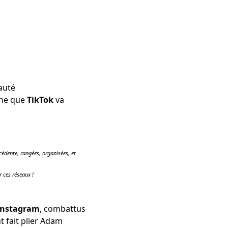
auté
nne que
TikTok
va
édente, rangées, organisées, et
r ces réseaux !
Instagram
, combattus
nt fait
plier Adam