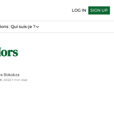
LOG IN
SIGN UP
ions
Qui suis-je ?
Qui suis-je ?
Qui suis-je
ors 
Me suivre sur LinkedIn
Me suivre sur Bluesky
ra Bokobza
8, 2022
•
1 min read