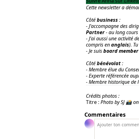
Suivre Anna sur
Linked
Cette newsletter a déma
Côté
business
:
- J'accompagne des diri
Partner
- au long cours
- J'ai aussi une activité d
compris en
anglais
).
Tu
- Je suis
board member
Côté
bénévolat
:
- Membre élue du Consei
- Experte référencée aup
- Membre historique de 
Crédits photos :
Titre :
Photo by SJ 📸 o
Commentaires