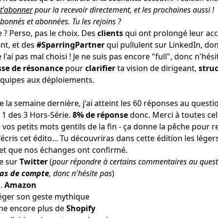
t'abonner
pour la recevoir directement, et les prochaines aussi !
bonnés et abonnées.
Tu les rejoins
?
 ? Perso, pas le choix. Des
clients
qui ont prolongé leur a
nt, et des
#SparringPartner
qui pullulent sur LinkedIn, don
 l'ai pas mal choisi ! Je ne suis pas encore "full", donc n'hés
sse de résonance
pour
clarifier
ta vision de dirigeant,
stru
équipes aux déploiements.
 la semaine dernière, j'ai atteint les 60 réponses au questi
 1 des 3 Hors-Série.
8% de réponse
donc. Merci à toutes cel
vos petits mots gentils de la fin - ça donne la pêche pou
'écris cet édito... Tu découvriras dans cette édition les lé
e et que nos échanges ont confirmé.
re
sur
Twitter
(
pour répondre à certains commentaires au questi
as de compte
, donc n'hésite pas
)
..
Amazon
éger
son geste mythique
che
encore plus de
Shopify