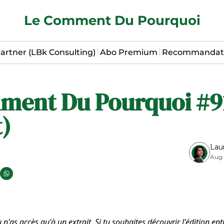
Le Comment Du Pourquoi
artner (LBk Consulting)
Abo Premium
Recommandat
ment Du Pourquoi #91
t)
Lau
Aug 
u n'as accès qu'à un extrait. Si tu souhaites découvrir l'édition ent