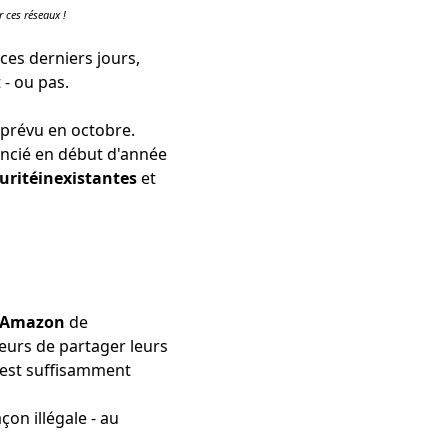
r ces réseaux !
ces derniers jours,
 - ou pas.
prévu en octobre.
encié en début d'année
uritéinexistantes
et
Amazon
de
eurs de partager leurs
est suffisamment
çon illégale - au