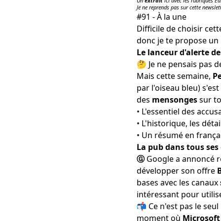
Un
extrait
ici avec les rubriques Ed
Je ne reprends pas sur cette newslet
#91 - À la une
Difficile de choisir cet
donc je te propose un r
Le lanceur d'alerte de
🤔 Je ne pensais pas 
Mais cette semaine,
Pe
par l'oiseau bleu) s'es
des
mensonges
sur to
• L'essentiel
des accus
• L'historique, les détai
• Un résumé
en frança
La pub dans tous ses 
Ⓖ
Google a annoncé re
développer son offre
bases avec les canaux
intéressant pour utilis
📬 Ce n'est pas le seu
moment où
Microsoft