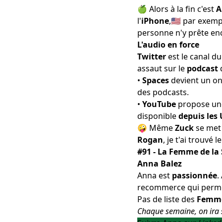
🍏 Alors à la fin c'est
A
l'
iPhone
,🇺🇸 par exem
personne n'y prête enc
L'audio en force
Twitter
est le canal du
assaut sur le
podcast
•
Spaces
devient un on
des podcasts.
•
YouTube
propose u
disponible
depuis les 
🤪 Même
Zuck
se met 
Rogan
, je t'ai trouvé
l
#91 - La Femme de la
Anna Balez
Anna est
passionnée
.
recommerce qui permet 
Pas de liste des
Femme
Chaque semaine, on ira s