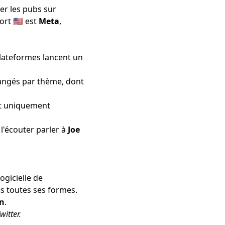
ner
les pubs sur
fort
🇺🇸 est
Meta
,
plateformes lancent un
angés par thème
, dont
ant uniquement
 l'écouter parler à
Joe
logicielle de
s toutes ses formes.
In
.
witter.