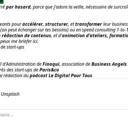
In
rré
par hasard
, parce que j'adore la veille, nécessaire de surcroî
geants pour
accélérer
,
structurer
, et
transformer
leur busine
 (on peut échanger
sur tes besoins
) ou en speed consulting
1-to-
e
rédaction de contenus
, et d'
animation d'ateliers, formati
 peux me briefer ici
.
de start-ups
l d'Administration de
Finaqui
, association de
Business Angels
rès des start-ups de
Paris&co
la rédaction du
podcast
Le Digital Pour Tous
n Unsplash