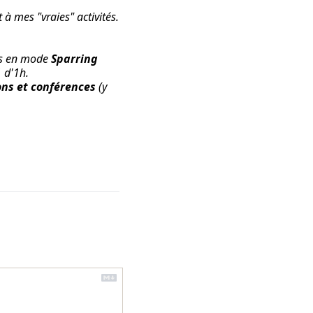
t à mes "vraies" activités.
ss en mode
Sparring
1 d'1h
.
ons et conférences
(y