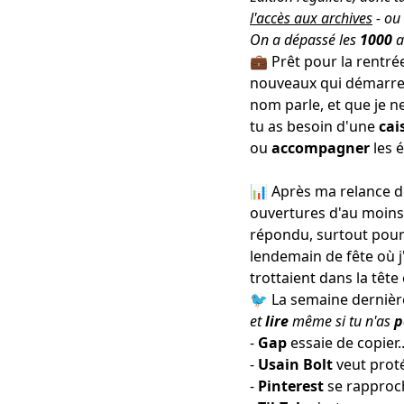
l'accès aux archives
- ou
On a dépassé les
1000
a
💼 Prêt pour la rentrée
nouveaux qui démarre
nom parle, et que je ne
tu as besoin d'une
cai
ou
accompagner
les 
📊 Après ma relance de
ouvertures d'au moins
répondu, surtout pour 
lendemain de fête où j
trottaient dans la têt
🐦 La semaine derniè
et
lire
même si tu n'as
p
-
Gap
essaie
de copier.
-
Usain Bolt
veut prot
-
Pinterest
se rappro