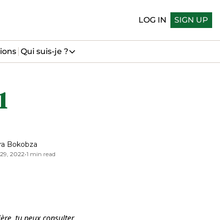
LOG IN
SIGN UP
ions
Qui suis-je ?
Qui suis-je ?
Qui suis-je
 
Me suivre sur LinkedIn
Me suivre sur Bluesky
ra Bokobza
29, 2022
•
1 min read
ière, tu peux consulter