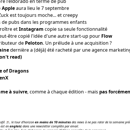
re l'eldorado
en terme de pub
e
Apple
aura lieu
le 7 septembre
uck est toujours moche...
et creepy
s de pubs
dans les programmes enfants
roître
et
Instagram
copie
sa seule fonctionnalité
eut-être
copié l'idée d'une autre start-up
pour
Flow
ributeur de
Peloton
.
Un prélude à une acquisition ?
aine
dernière a (déjà) été racheté
par une agence marketin
on't read)
e of Dragons
enX
me à suivre
, comme à chaque édition - mais
pas forcémen
 café ☕️, le tour d'horizon
en moins de 10 minutes
des news à ne pas rater de la semaine préc
 est en
anglais
) dans une newsletter complète par email.