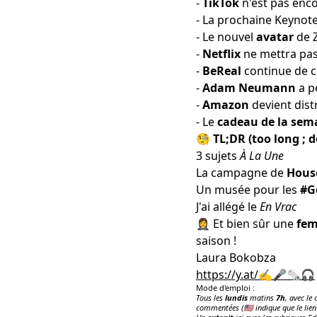
-
TikTok
n'est pas enco
- La prochaine Keynot
- Le nouvel
avatar
de Z
-
Netflix
ne mettra pa
-
BeReal
continue
de c
-
Adam Neumann
a p
-
Amazon
devient dist
- Le
cadeau de la sem
🧐 TL;DR (too long ; d
3 sujets
À La Une
La campagne de
Hous
Un musée pour les
#G
J'ai allégé le
En Vrac
🤵‍♀️ Et bien sûr une
fem
saison !
Laura Bokobza
https://y.at/✍️🎤🗞️🎧
Mode d'emploi :
Tous les
lundis
matins
7h
, avec le
commentées (🇺🇸 indique que le lien