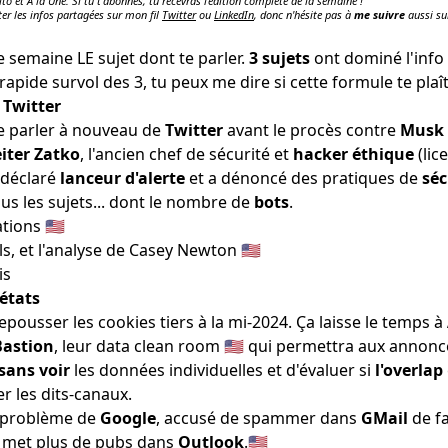
ito et À la Une. Si tu t'abonnes, tu recevras l'édition complète de la semaine !
ter les infos partagées sur mon fil
Twitter
ou
LinkedIn
, donc n'hésite pas à
me suivre
aussi su
te semaine LE sujet dont te parler.
3 sujets
ont dominé l'info 
apide survol des 3, tu peux me dire si cette formule te plaît
 Twitter
de parler à nouveau de
Twitter
avant le procès contre
Musk
iter Zatko
, l'ancien chef de sécurité et
hacker éthique
(lic
t déclaré
lanceur d'alerte
et a dénoncé des pratiques de
séc
us les sujets... dont le nombre de
bots
.
ations
🇺🇸
ls, et
l'analyse de Casey Newton
🇺🇸
is
états
pousser les cookies tiers
à la mi-2024
. Ça laisse le temps à
Bastion
, leur
data clean room
🇺🇸 qui permettra aux annonc
sans voir
les données individuelles et d'évaluer si
l'overlap
er les dits-canaux.
l problème de
Google
,
accusé de spammer
dans
GMail
de fa
met
plus de pubs dans
Outlook
.🇺🇸