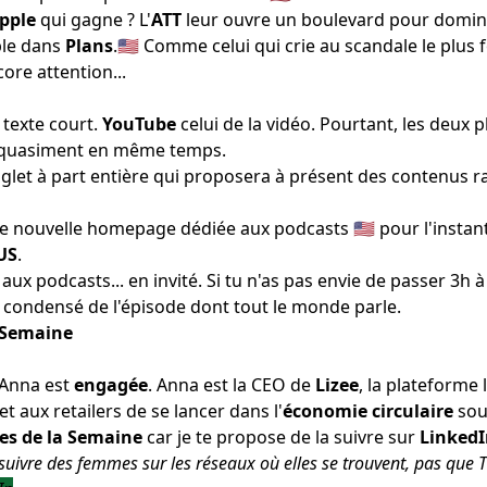
pple
qui gagne ? L'
ATT
leur ouvre un boulevard pour domi
ple
dans
Plans
.🇺🇸 Comme celui
qui crie au scandale le plus 
ore attention...
 texte court.
YouTube
celui de la vidéo. Pourtant, les deux 
quasiment en même temps.
glet à part entière qui proposera à présent
des contenus r
ne
nouvelle homepage dédiée aux podcasts
🇺🇸 pour l'inst
US
.
aux podcasts... en invité. Si tu n'as pas envie de passer 3h à
e condensé de l'épisode
dont tout le monde parle.
 Semaine
 Anna est
engagée
. Anna est la CEO de
Lizee
, la plateforme 
aux retailers de se lancer dans l'
économie circulaire
sou
s de la Semaine
car je te propose de la suivre sur
Linked
uivre des femmes sur les réseaux où elles se trouvent, pas que T