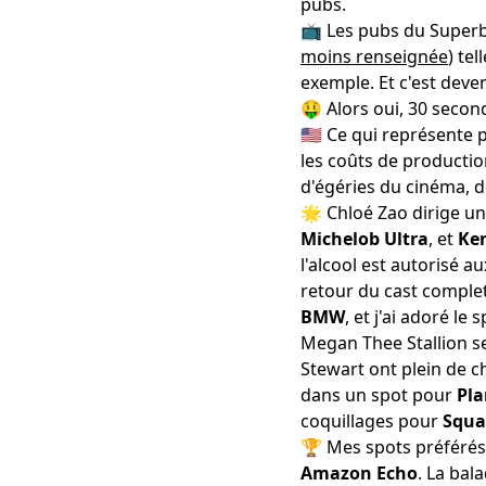
pubs.
📺 Les pubs du Superbo
moins renseignée
) te
exemple. Et c'est dev
🤑 Alors oui, 30 seco
🇺🇸 Ce qui représente
les coûts de productio
d'égéries du cinéma, 
🌟 Chloé Zao dirige u
Michelob Ultra
, et
Ke
l'alcool est autorisé a
retour du cast comple
BMW
, et j'ai adoré le
Megan Thee Stallion se
Stewart ont plein de 
dans un spot pour
Pla
coquillages pour
Squa
🏆 Mes spots préférés 
Amazon Echo
. La ba