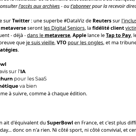
consulter
l'accès aux archives
- ou
t'abonner
pour la recevoir dire
e sur
Twitter
: une superbe #DataViz de
Reuters
sur
l'incl
u
metaverse
seront
les Digital Seniors
, la
fidélité client
vict
ent - déjà -
dans le
metaverse
,
Apple
lance le
Tap to Pay
, 
a preuve que
je suis vieille
,
VTO
pour les ongles
, et ma tribun
ratégies
.
owl
vis sur l'
IA
churn
pour les SaaS
métique
va bien
femme à suivre, comme à chaque édition.
n ait d'équivalent du
SuperBowl
en France, et c'est plus dif
ay... donc on n'a rien. Ni côté sport, ni côté convivial, et 