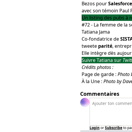
Bezos pour
Salesforce
avec son témoin Paul R
Un listing des pubs à
#72 - La femme de la 
Tatiana Jama
Co-fondatrice de
SIST
tweete
parité
, entrep
Elle intègre dès aujour
Suivre Tatiana sur
Twit
Crédits photos :
Page de garde :
Photo 
À la Une :
Photo by Dav
Commentaires
Login
or
Subscribe
to pa