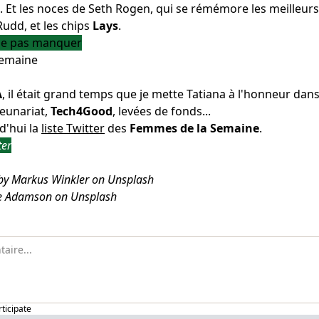
. Et les noces de Seth Rogen, qui se rémémore les meilleur
udd, et les chips
Lays
.
 ne pas manquer
semaine
A
, il était grand temps que je mette Tatiana à l'honneur dans 
reunariat,
Tech4Good
, levées de fonds...
d'hui la
liste Twitter
des
Femmes de la Semaine
.
ter
by Markus Winkler on Unsplash
e Adamson on Unsplash
rticipate