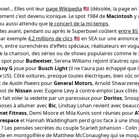
wl... Elles ont leur
page Wikipedia
🇺🇸 (désolée, la page en
llement c'est devenu iconique. Le spot
1984
de
Macintosh
y 
enu aussi attendu que
le concert de la mi-temps
.
ndes avant, pendant ou après le Superbowl coûtent
entre $5 
 par exemple
4.2 millions de clics
🇺🇸 en SEA sur une annonc
n, entre surenchères d'effets spéciaux, réalisateurs en vog
de la chanson, des séries ou de shows populaires comme le
n spot pour
Budweiser
, Serena Williams rejoint d'autres sp
nny G
joue pour
Busch Light
(il ne t'aura pas échappé que 
ux US). Côté voitures, presque toutes électriques, bien sûr, 
t de
Austin Powers
pour
General Motors
, Arnold Shwarzene
 spot de
Nissan
avec Eugene Levy à contre-emploi (aux côtés 
 fait voler la vedette par un paresseux pour
Doritos
, Snoo
choses à allumer avec
Bic
, Lindsay Lohan revient avec beauc
net Fitness
, Demi Moore et Mila Kunis sont réunies pour
A
respace
et Hannah Waddingham perd gros face à une sh
? Les pensées secrètes du couple Scarlett Johanson - Colin 
lade en montgolfière de Matthew McConaughey qui se moqu