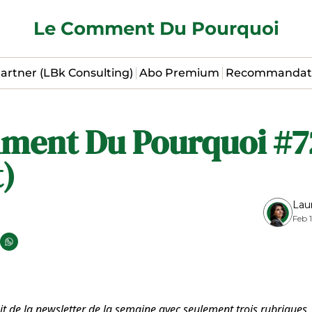
Le Comment Du Pourquoi
artner (LBk Consulting)
Abo Premium
Recommandat
ment Du Pourquoi #72
t)
Lau
Feb 
ait de la newsletter de la semaine avec seulement trois rubriques, 