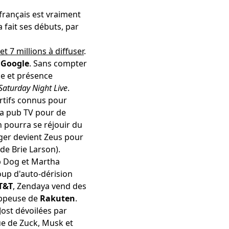
 français est vraiment
a fait ses débuts, par
et 7 millions à diffuser
.
e
Google
. Sans compter
ue et présence
Saturday Night Live
.
ortifs connus pour
la pub TV pour de
on pourra se réjouir du
ger devient Zeus pour
de Brie Larson).
p Dog et Martha
oup d'auto-dérision
T&T
, Zendaya vend des
oppeuse de
Rakuten
.
Jost dévoilées par
e de Zuck, Musk et