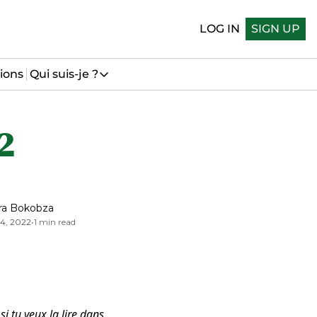
LOG IN
SIGN UP
ions
Qui suis-je ?
Qui suis-je ?
Qui suis-je
 
Me suivre sur LinkedIn
Me suivre sur Bluesky
ra Bokobza
14, 2022
•
1 min read
si tu veux la lire dans