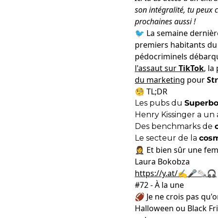
son intégralité, tu peux 
prochaines aussi !
🐦
La semaine dernièr
premiers habitants d
pédocriminels débarqu
l'assaut sur
TikTok
, l
du marketing
pour
St
🧐
TL;DR
Les pubs du
Superb
Henry Kissinger a un a
Des benchmarks de
Le secteur de la
cos
🤵‍♀️ Et bien sûr une 
Laura Bokobza
https://y.at/✍️🎤🗞️🎧
#72 - À la une
🏈 Je ne crois pas qu'o
Halloween ou Black Frid