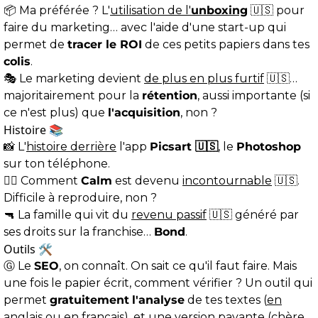
📦 Ma préférée ? L'
utilisation de l'
unboxing
🇺🇸 pour
faire du marketing… avec l'aide d'une start-up qui
permet de
tracer le ROI
de ces petits papiers dans tes
colis
.
🎭 Le marketing devient
de plus en plus furtif
🇺🇸…
majoritairement pour la
rétention
, aussi importante (si
ce n'est plus) que
l'acquisition
, non ?
Histoire 📚
📸 L'
histoire derrière
l'app
Picsart 🇺🇸
, le
Photoshop
sur ton téléphone.
🧘‍♀️ Comment
Calm
est devenu
incontournable
🇺🇸.
Difficile à reproduire, non ?
🔫 La famille qui vit du
revenu passif
🇺🇸 généré par
ses droits sur la franchise…
Bond
.
Outils 🛠
Ⓖ Le
SEO
, on connaît. On sait ce qu'il faut faire. Mais
une fois le papier écrit, comment vérifier ? Un outil qui
permet
gratuitement
l'analyse
de tes textes (
en
anglais
ou
en français
), et une version payante (chère,