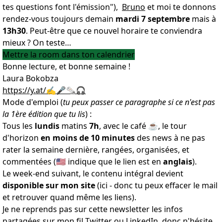
tes questions font l'émission"),
Bruno
et moi te donnons
rendez-vous toujours demain
mardi 7 septembre
mais à
13h30
. Peut-être que ce nouvel horaire te conviendra
mieux ? On teste…
Mettre la room dans ton calendrier
Bonne lecture, et bonne semaine !
Laura Bokobza
https://y.at/✍️🎤🗞️🎧
Mode d'emploi (
tu peux passer ce paragraphe si ce n'est pas
la 1ère édition que tu lis
) :
Tous les
lundis
matins
7h
, avec le café ☕️, le tour
d'horizon
en moins de 10 minutes
des news à ne pas
rater la semaine dernière, rangées, organisées, et
commentées (🇺🇸 indique que le lien est en
anglais
).
Le week-end suivant, le contenu intégral devient
disponible sur mon site
(ici - donc tu peux effacer le mail
et retrouver quand même les liens).
Je ne reprends pas sur cette newsletter les infos
partagées sur mon fil
Twitter
ou
LinkedIn
, donc n'hésite