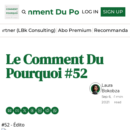
Le Comment Du Pourquoi
LOG IN
SIGN UP
artner (LBk Consulting)
Abo Premium
Recommandat
Le Comment Du 
Pourquoi #52
Laura 
Bokobza
Sep 6, 
•
1 min 
2021
read
#52 - Édito