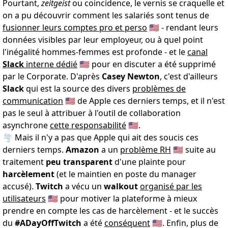
Pourtant,
zeitgeist
ou coincidence, le vernis se craquelle et
on a pu découvrir comment les salariés sont tenus de
fusionner leurs comptes pro et perso
🇺🇸 - rendant leurs
données visibles par leur employeur, ou à quel point
l'inégalité hommes-femmes est profonde - et le
canal
Slack
interne dédié
🇺🇸 pour en discuter a été supprimé
par le Corporate. D'après
Casey Newton
, c'est d'ailleurs
Slack
qui est la source des divers
problèmes de
communication
🇺🇸 de Apple ces derniers temps, et il n'est
pas le seul à attribuer à l'outil de collaboration
asynchrone
cette responsabilité
🇺🇸.
🌪 Mais il n'y a pas que Apple qui ait des soucis ces
derniers temps.
Amazon
a un
problème RH
🇺🇸 suite au
traitement
peu transparent
d'une plainte pour
harcèlement
(et le maintien en poste du manager
accusé).
Twitch
a vécu un
walkout
organisé par les
utilisateurs
🇺🇸 pour motiver la plateforme à mieux
prendre en compte les cas de harcèlement - et le succès
du
#ADayOffTwitch
a été
conséquent
🇺🇸. Enfin, plus de