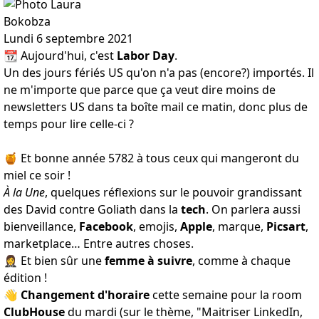
Lundi 6 septembre 2021
📆 Aujourd'hui, c'est
Labor Day
.
Un des jours fériés US qu'on n'a pas (encore?) importés. Il
ne m'importe que parce que ça veut dire moins de
newsletters US dans ta boîte mail ce matin, donc plus de
temps pour lire celle-ci ?
🍯 Et bonne année 5782 à tous ceux qui mangeront du
miel ce soir !
À la Une
, quelques réflexions sur le pouvoir grandissant
des David contre Goliath dans la
tech
. On parlera aussi
bienveillance,
Facebook
, emojis,
Apple
, marque,
Picsart
,
marketplace… Entre autres choses.
🤵‍♀️ Et bien sûr une
femme à suivre
, comme à chaque
édition !
👋
Changement d'horaire
cette semaine pour la room
ClubHouse
du mardi (sur le thème, "Maitriser LinkedIn,