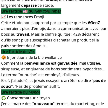
largement
dépassé
ce stade.
Lire l'article 🇺🇸 du
New York Times
📈 Les tendances Emoji
Cette étude nous apprend par exemple que les
#GenZ
aimeraient plus d'émojis dans la communication avec leur
boss au
travail
. Mais le chiffre qui tue : 42% déclarent
qu'ils sont plus susceptibles d'acheter un produit si la
pub
contient des émojis…
Lire l'article de
Viuz
😡 Injonctions de la bienveillance
Comment la
bienveillance
est
galvaudée
, mal utilisée,
sirupeuse, et engluante de bons sentiments hypocrites…
Le terme “nunuche” est employé, d'ailleurs.
Bref, j'ai adoré, et je vais essayer d'arrêter de dire “
pas de
souci
”. “Pas de problème” suffit.
Lire l'article du
Monde
♻️ Consommateur citoyen
J'en ai marre des “
nouveaux
” termes du marketing, et le