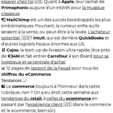
essayer chez toi
🇺🇸. Quant à
Apple
, leur rachat de
Primephonic
augure d'un intérêt pour
la musique
classique
.
📮 MailChimp
est un des succès bootstrappés les plus
emblématiques. Pourtant, la rumeur enfle qu'ils
seraient à la vente, ou peut-être à la levée.
L'acheteur
potentiel
🇺🇸?
Intuit
, qui est derrière
QuickBooks
et
d'autres logiciels fiscaux énormes aux US.
🛒 Cajoo
, la start-up de livraison ultra-rapide, lève près
de
€34M
et fait entrer
Carrefour
à son Board
pour sa
logistique et sa centrale d'achat
.
📊 12 pages de
rapport de la Fevad
pour tous les
chiffres du eCommerce
Tendances 📈
🛍 Le
commerce
toujours à l'honneur dans cette
rubrique, non ? On a eu droit cette semaine aux
tendances du
retail
, à
celles du
ecommerce
en
passant par l'
expérience client
🇺🇸 (dans le commerce
et le ecommerce, bien sûr).