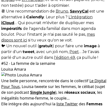
non testée) pour t'aider à optimiser.
📆 Une recommandation de
Bruno
,
SavvyCal
est une
alternative à
Calendly
. Leur plus ?
L'intégration
iCloud
… Qui pourrait m'éviter de dupliquer mes
impératifs
de l'agenda familial dans mon agenda
boulot. Pour l'instant je n'ai pas sauté le pas,
mes
dispos sont ici
si tu veux qu'on se voit.
🐦 Un nouvel outil (
gratuit
) pour faire une
image
à
partir d'un
tweet
, avec un joli nom,
Poet
… Je t'avais
parlé d'un autre outil dans
l'édition 49
, ça pullule !
#52 - La femme de la semaine
Louisa Amara
Une belle personne, rencontrée dans le collectif
Le Digital
Pour Tous
, Louisa tweete sur les femmes, le célibat (sujet
de son podcast
Single Jungle
), les
réseaux sociaux
, les
inégalités homme-femme, le couple…
Elle intègre dès aujourd'hui la
liste Twitter
des
Femmes