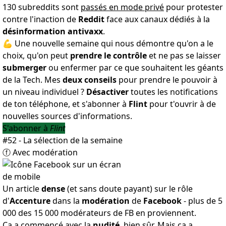
130 subreddits sont
passés en mode privé
pour protester
contre l'inaction de
Reddit
face aux canaux dédiés à la
désinformation
antivaxx
.
💪 Une nouvelle semaine qui nous démontre qu'on a le
choix, qu'on peut
prendre le contrôle
et ne pas se laisser
submerger
ou enfermer par ce que souhaitent les géants
de la Tech. Mes
deux conseils
pour prendre le pouvoir à
un niveau individuel ?
Désactiver
toutes les notifications
de ton téléphone, et s'abonner à
Flint
pour t'ouvrir à de
nouvelles sources d'informations.
S'abonner à
Flint
#52 - La sélection de la semaine
ⓕ Avec modération
Un article
dense
(et sans doute payant) sur le rôle
d'
Accenture
dans la
modération
de
Facebook
- plus de 5
000 des 15 000 modérateurs de FB en proviennent.
Ça a commencé avec la
nudité
, bien sûr. Mais ça a