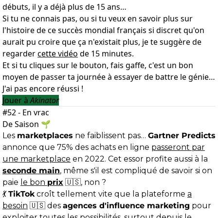
débuts, il y a déjà plus de 15 ans…
Si tu ne connais pas, ou si tu veux en savoir plus sur
l'histoire de ce succès mondial français si discret qu'on
aurait pu croire que ça n'existait plus, je te suggère de
regarder
cette vidéo
de 15 minutes.
Et si tu cliques sur le bouton, fais gaffe, c'est un bon
moyen de passer ta journée à essayer de battre le génie…
J'ai pas encore réussi !
Jouer à
Akinator
#52 - En vrac
De Saison 🌱
Les
marketplaces
ne faiblissent pas…
Gartner Predicts
annonce que 75% des achats en ligne
passeront par
une marketplace
en 2022. Cet essor profite aussi à la
seconde main
, même s'il est compliqué de savoir si on
paie
le bon
prix
🇺🇸, non ?
💃
TikTok
croît tellement vite que la plateforme
a
besoin
🇺🇸 des
agences d'influence marketing
pour
exploiter toutes les possibilités, surtout depuis le