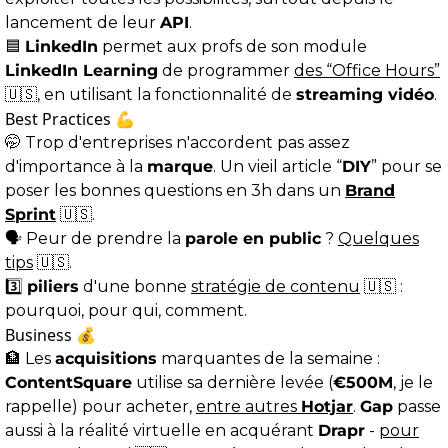
lancement de leur
API
.
🟦
LinkedIn
permet aux profs de son module
LinkedIn Learning
de programmer
des “Office Hours”
🇺🇸, en utilisant la fonctionnalité de
streaming vidéo
.
Best Practices 💪
🤭 Trop d'entreprises n'accordent pas assez
d'importance à la
marque
. Un vieil article “
DIY
” pour se
poser les bonnes questions en 3h dans un
Brand
Sprint
🇺🇸.
🗣 Peur de prendre la
parole en public
?
Quelques
tips
🇺🇸.
3️⃣
piliers
d'une bonne
stratégie de contenu
🇺🇸 :
pourquoi, pour qui, comment.
Business 💰
🏦 Les
acquisitions
marquantes de la semaine :
ContentSquare
utilise sa dernière levée (
€500M
, je le
rappelle) pour acheter,
entre autres
Hotjar
.
Gap
passe
aussi à la réalité virtuelle en acquérant
Drapr
-
pour