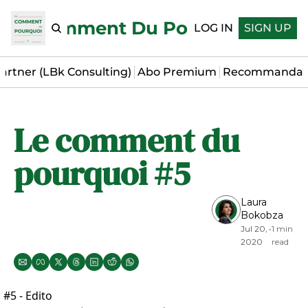
Le Comment Du Pourquoi
LOG IN
SIGN UP
artner (LBk Consulting)
Abo Premium
Recommandat
Le comment du 
pourquoi #5
Laura 
Bokobza
Jul 20, 
•
1 min 
2020
read
#5 - Edito