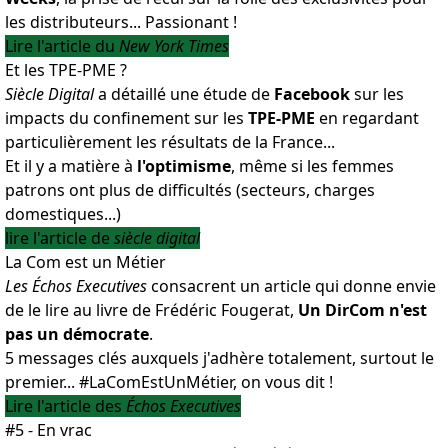
les distributeurs... Passionant !
Lire l'article du
New York Times
Et les TPE-PME ?
Siècle Digital
a détaillé une étude de
Facebook
sur les
impacts du confinement sur les
TPE-PME
en regardant
particulièrement les résultats de la France...
Et il y a matière à
l'optimisme
, même si les femmes
patrons ont plus de difficultés (secteurs, charges
domestiques...)
lire l'article de
siècle digital
La Com est un Métier
Les Échos Executives
consacrent un article qui donne envie
de le lire au livre de
Frédéric Fougerat
,
Un DirCom n'est
pas un démocrate
.
5 messages clés auxquels j'adhère totalement, surtout le
premier... #LaComEstUnMétier, on vous dit !
Lire l'article des
Échos Executives
#5 - En vrac