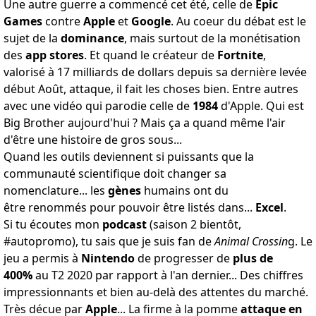
Une autre guerre a commencé cet été, celle de
Epic
Games
contre
Apple
et
Google
. Au coeur du
débat
est le
sujet de la
dominance
, mais surtout de la monétisation
des
app stores
. Et quand le créateur de
Fortnite
,
valorisé à 17 milliards de dollars depuis sa dernière levée
début Août, attaque, il fait les choses bien. Entre autres
avec une
vidéo
qui parodie celle de
1984
d'Apple. Qui est
Big Brother aujourd'hui ? Mais ça a quand même l'air
d'être une histoire de
gros sous
...
Quand les outils deviennent si puissants que la
communauté scientifique doit changer sa
nomenclature... les
gènes
humains ont du
être
renommés
pour pouvoir être listés dans...
Excel
.
Si tu écoutes mon
podcast
(saison 2 bientôt,
#autopromo), tu sais que je suis fan de
Animal Crossin
g. Le
jeu a permis à
Nintendo
de
progresser
de
plus de
400%
au T2 2020 par rapport à l'an dernier... Des chiffres
impressionnants et bien au-delà des attentes du marché.
Très décue par
Apple
... La firme à la pomme
attaque en