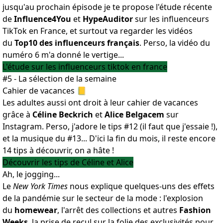
jusqu'au prochain épisode je te propose l'étude récente
de
Influence4You
et
HypeAuditor
sur les influenceurs
TikTok en France, et surtout va regarder les vidéos
du
Top10 des influenceurs français
. Perso, la vidéo du
numéro 6 m'a donné le vertige...
L'étude sur les influenceurs tiktok en france
#5 - La sélection de la semaine
Cahier de vacances 📒
Les adultes aussi ont droit à leur cahier de vacances
grâce à
Céline Beckrich
et
Alice Belgacem
sur
Instagram. Perso, j'adore le tips #12 (il faut que j'essaie !),
et la musique du #13... D'ici la fin du mois, il reste encore
14 tips à découvrir, on a hâte !
Découvrir les tips de Céline et Alice
Ah, le jogging...
Le
New York Times
nous explique quelques-uns des effets
de la pandémie sur le secteur de la mode : l'explosion
du
homewear
, l'arrêt des collections et autres
Fashion
Weeks
, la prise de recul sur la folie des exclusivités pour