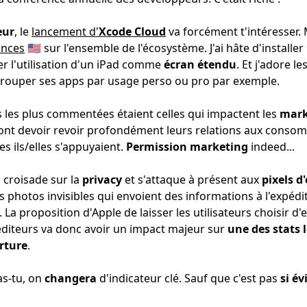
eur
, le
lancement d'
Xcode Cloud
va forcément t'intéresser. 
onces
🇺🇸 sur l'ensemble de l'écosystème. J'ai hâte d'installer
ter l'utilisation d'un iPad comme
écran étendu
. Et j'adore le
rouper ses apps par usage perso ou pro par exemple.
 les plus commentées étaient celles qui impactent les
mark
vont devoir revoir profondément leurs relations aux consom
es ils/elles s'appuyaient.
Permission marketing
indeed...
 croisade sur la
privacy
et s'attaque à présent aux
pixels d
 photos invisibles qui envoient des informations à l'expédi
t. La proposition d'Apple de laisser les utilisateurs choisir d
diteurs va donc avoir un impact majeur sur
une des stats l
rture
.
as-tu, on
changera
d'indicateur clé. Sauf que c'est pas
si év