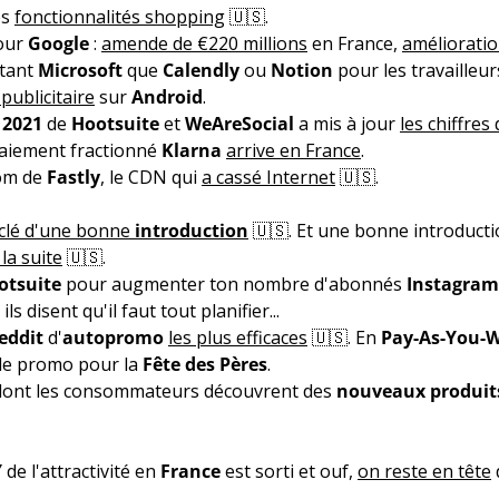
es
fonctionnalités shopping
🇺🇸.
our
Google
:
amende de €220 millions
en France,
améliorati
 tant
Microsoft
que
Calendly
ou
Notion
pour les travailleu
 publicitaire
sur
Android
.
 2021
de
Hootsuite
et
WeAreSocial
a mis à jour
les chiffres 
 paiement fractionné
Klarna
arrive en France
.
nom de
Fastly
, le CDN qui
a cassé Internet
🇺🇸.
 clé d'une bonne
introduction
🇺🇸. Et une bonne introductio
 la suite
🇺🇸.
otsuite
pour augmenter ton nombre d'abonnés
Instagram
ls disent qu'il faut tout planifier...
eddit
d'
autopromo
les plus efficaces
🇺🇸. En
Pay-As-You-
de promo pour la
Fête des Pères
.
dont les consommateurs découvrent des
nouveaux produit
Y
de l'attractivité en
France
est sorti et ouf,
on reste en tête
d