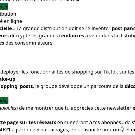
eek
ribution
cielle
... La grande distribution doit se ré-inventer
post-pan
eurs
décrypte les grandes
tendances
à venir dans la distri
es
des consommateurs.
éployer les fonctionnalités de shopping sur TikTok sur l
ake-up
.
hopping
,
posts
, le groupe développe un parcours de la
déc
iday
ulables
) de me montrer que tu apprécies cette newsletter et
tte page sur tes réseaux
en suggérant à tes abonnés... de s
MF21
à partir de 5 parrainages, en utilisant le bouton 👇 et 