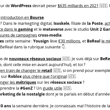
our de
WordPress
devrait peser
$635 milliards en 2021
🇺🇸. 
n
introduction en
Bourse
.
? Dans le markegting digital,
Isoskele
, filiale de
la Poste
,
ac
ce dans le
gaming
et le
metaverse
avec le studio
Unit 2 Ga
sures de campagnes
cross-media
.
es
cette semaine :
Yousign
lève
€30 millions
, et
BeReal
le 
e BeReal dans la rubrique suivante 👇.
lus de
nouveaux réseaux sociaux
🇺🇸. Je suis déjà sur
BeRe
 dont celle mise en avant aujourd'hui), et toi ?
t
en train de changer le
retail
🇺🇸, si on prend pour exemple
 sur
Roblox
plus chère que l'original
🇺🇸.
nger les
métriques
sur les
réseaux sociaux
?
mprendre la
#GenZ
? Un
guide utile
🇺🇸.
rketing de la nostalgie
dont je te parlais en début d'anné
10 ans
la semaine dernière. Je connaissais mal l'histoire de la