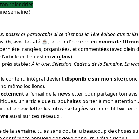
ton calendrier
nne semaine !
ux passer ce paragraphe si ce n'est pas la 1ère édition que tu lis
)
ns
7h
, avec le café ☕️, le tour d'horizon
en moins de 10 mi
 dernière, rangées, organisées, et commentées (avec plein 
 l'article en lien est en
anglais
).
 près stable :
À la Une
,
Sélection
,
Cadeau de la Semaine
,
En vra
 le contenu intégral devient
disponible sur mon site
(donc 
and même les liens).
rectement
à l'email de la newsletter pour partager ton avis,
tiques, un article que tu souhaites porter à mon attention.
r cette newsletter les infos partagées sur mon fil
Twitter
o
ivre
aussi sur ces réseaux !
e de la semaine, tu as sans doute lu beaucoup de choses su
la conférence annuelle des développeurs. C'était riche !