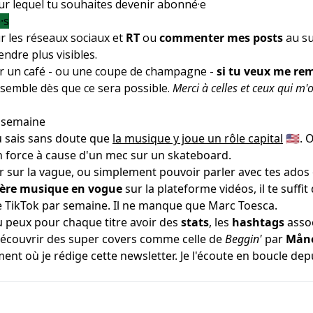
ur lequel tu souhaites devenir abonné·e
·s
r les réseaux sociaux et
RT
ou
commenter mes posts
au su
endre plus visibles.
ir un café - ou une coupe de champagne -
si tu veux me re
nsemble dès que ce sera possible.
Merci à celles et ceux qui m'
a semaine
tu sais sans doute que
la musique y joue un rôle capital
🇺🇸.
en force à cause d'un mec sur un skateboard.
r sur la vague, ou simplement pouvoir parler avec tes ados
ière musique en vogue
sur la plateforme vidéos, il te suffit 
 TikTok par semaine. Il ne manque que Marc Toesca.
u peux pour chaque titre avoir des
stats
, les
hashtags
assoc
 découvrir des super covers comme celle de
Beggin'
par
Mån
nt où je rédige cette newsletter. Je l'écoute en boucle dep