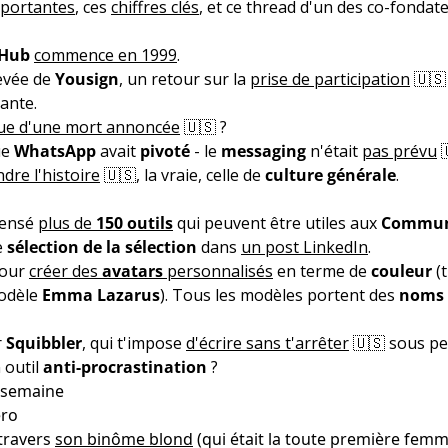
mportantes
, ces
chiffres clés
, et ce thread d'un des co-fondat
tHub
commence en 1999
.
levée de
Yousign
, un retour sur la
prise de participation
🇺🇸
tante.
ue d'une mort annoncée
🇺🇸 ?
ue
WhatsApp
avait
pivoté
- le
messaging
n'était
pas prévu

dre l'histoire
🇺🇸, la vraie, celle de
culture générale
.
censé
plus de
150 outils
qui peuvent être utiles aux
Commun
e
sélection de la sélection
dans
un post LinkedIn
.
our
créer des
avatars
personnalisés
en terme de
couleur
(t
Modèle
Emma Lazarus
). Tous les modèles portent des
noms 
r
Squibbler
, qui t'impose
d'écrire sans t'arrêter
🇺🇸 sous pe
n outil
anti-procrastination
?
 semaine
ero
 travers
son binôme blond
(qui était la toute première femm