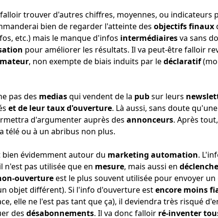
a falloir trouver d'autres chiffres, moyennes, ou indicateurs
ommanderai bien de regarder l'atteinte des
objectifs finaux
fos, etc.) mais le manque d'infos
intermédiaires
va sans dou
sation
pour améliorer les résultats. Il va peut-être falloir r
mmateur
, non exempte de biais induits par le
déclaratif
(moi
me pas des
medias
qui vendent de la
pub
sur leurs
newslet
nés
et de leur
taux d'ouverture
. Là aussi, sans doute qu'un
permettra d'argumenter auprès des
annonceurs
. Après tout
a télé ou à un abribus non plus.
st bien évidemment autour du
marketing automation
. L'i
l n'est pas utilisée que en
mesure
, mais aussi en
déclenche
non-ouverture
est le plus souvent utilisée pour envoyer un
 objet différent). Si l'info d'ouverture est
encore moins fi
ce, elle ne l'est pas tant que ça), il deviendra très risqué d'
uer des
désabonnements
. Il va donc falloir
ré-inventer tou