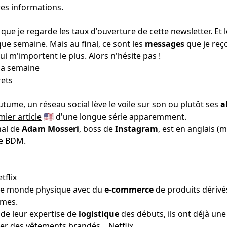
res informations.
 que je regarde les taux d'ouverture de cette newsletter. Et 
ue semaine. Mais au final, ce sont les
messages
que je reç
ui m'importent le plus. Alors n'hésite pas !
 la semaine
rets
utume, un réseau social lève le voile sur son ou plutôt ses
a
mier article
🇺🇸 d'une longue série apparemment.
nal de
Adam Mosseri
, boss de
Instagram
, est en anglais (
de BDM.
 le monde physique avec du
e-commerce
de produits dérivés
imes.
é de leur expertise de
logistique
des débuts, ils ont déjà une
er des vêtements brandés... Netflix.