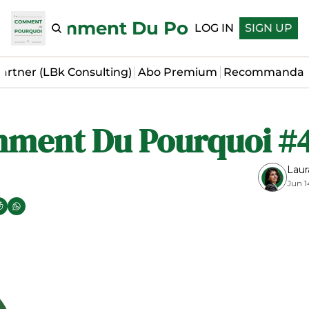
Le Comment Du Pourquoi
LOG IN
SIGN UP
artner (LBk Consulting)
Abo Premium
Recommandat
ment Du Pourquoi #
Laur
Jun 1