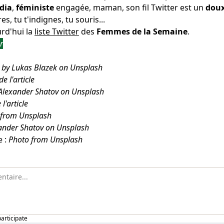
dia
,
féministe
engagée, maman, son fil Twitter est un
dou
, tu t'indignes, tu souris...
urd'hui la
liste Twitter
des
Femmes de la Semaine
.
r
 by Lukas Blazek on Unsplash
e l'article
Alexander Shatov on Unsplash
l'article
 from Unsplash
ander Shatov on Unsplash
e :
Photo from Unsplash
participate