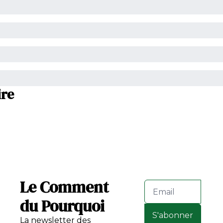
ire
Le Comment 
du Pourquoi
S'abonner
La newsletter des 