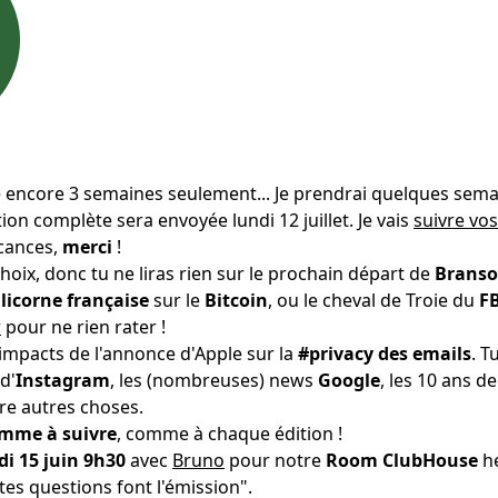
e encore 3 semaines seulement... Je prendrai quelques sem
tion complète sera envoyée lundi 12 juillet. Je vais
suivre vos
acances,
merci
!
choix, donc tu ne liras rien sur le prochain départ de
Brans
e
licorne française
sur le
Bitcoin
, ou le cheval de Troie du
F
r
pour ne rien rater !
s impacts de l'annonce d'Apple sur la
#privacy des emails
. T
d'
Instagram
, les (nombreuses) news
Google
, les 10 ans d
ntre autres choses.
mme à suivre
, comme à chaque édition !
i 15 juin 9h30
avec
Bruno
pour notre
Room ClubHouse
h
 tes questions font l'émission".