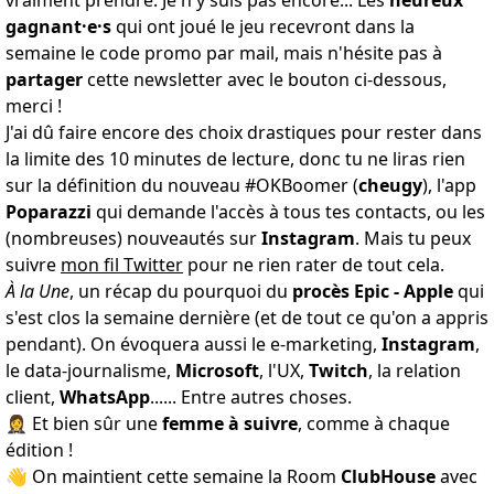
vraiment prendre. Je n'y suis pas encore... Les
heureux
gagnant·e·s
qui ont joué le jeu recevront dans la
semaine le code promo par mail, mais n'hésite pas à
partager
cette newsletter avec le bouton ci-dessous,
merci !
J'ai dû faire encore des choix drastiques pour rester dans
la limite des 10 minutes de lecture, donc tu ne liras rien
sur la définition du nouveau #OKBoomer (
cheugy
), l'app
Poparazzi
qui demande l'accès à tous tes contacts, ou les
(nombreuses) nouveautés sur
Instagram
. Mais tu peux
suivre
mon fil Twitter
pour ne rien rater de tout cela.
À la Une
, un récap du pourquoi du
procès Epic - Apple
qui
s'est clos la semaine dernière (et de tout ce qu'on a appris
pendant). On évoquera aussi le e-marketing,
Instagram
,
le data-journalisme,
Microsoft
, l'UX,
Twitch
, la relation
client,
WhatsApp
...... Entre autres choses.
🤵‍♀️ Et bien sûr une
femme à suivre
, comme à chaque
édition !
👋 On maintient cette semaine la Room
ClubHouse
avec