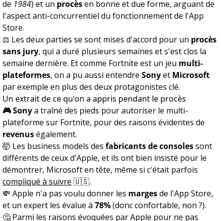
de
1984
) et un
procès
en bonne et due forme, arguant de
l'aspect anti-concurrentiel du fonctionnement de l'App
Store.
⚖️ Les deux parties se sont mises d'accord pour un
procès
sans jury
, qui a duré plusieurs semaines et s'est clos la
semaine dernière. Et comme Fortnite est un jeu
multi-
plateformes
, on a pu aussi entendre
Sony
et
Microsoft
par exemple en plus des deux protagonistes clé.
Un extrait de ce qu'on a appris pendant le procès
🎮 Sony
a traîné des pieds pour autoriser le multi-
plateforme sur Fortnite, pour des raisons évidentes de
revenus
également.
🤯 Les business models des
fabricants de consoles
sont
différents de ceux d'Apple, et ils ont bien insisté pour le
démontrer, Microsoft en tête, même si c'était parfois
compliqué à suivre
🇺🇸.
💸 Apple n'a pas voulu donner les
marges
de l'App Store,
et un expert les évalue à
78%
(donc confortable, non ?).
🤔 Parmi les raisons évoquées par Apple pour ne pas