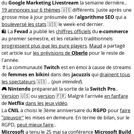
du
Google Marketing Livestream
la semaine dernière...
19 annonces sur 6 thèmes
🇺🇸 différents. Juste après une
grosse mise à jour présumée de l'
algorithme
SEO
qui a
bouleversé les stats
🇺🇸 le week-end dernier.
🛍 La
Fevad
a publié les
chiffres officiels
du
e-commerce
au premier semestre, et les retailers traditionnels
progressent plus que les pure players
.
Maud
a partagé
cet article sur
les prévisions de
Oberlo
pour le reste de
l'année.
👙La communauté
Twitch
est en émoi à cause de streams
de
femmes en bikini
dans des
jacuzzis
qui
drainent tous
les spectateurs
🇺🇸 ... (
pun intended
).
🎮 Nintendo
préparerait la sortie de la
Switch Pro
...
Version
🇺🇸
ou
version
🇫🇷
. Malgré l'arrivée
en fanfare
de
Netflix
dans les jeux vidéo
.
La
CNIL
a choisi le 3ème anniversaire du
RGPD
pour
faire
"pleuvoir"
les mises en demeure. En terme de bilan, sur le
RGPD,
peut mieux faire
...
Microsoft
a tenu le 25 mai sa conférence
Microsoft Build