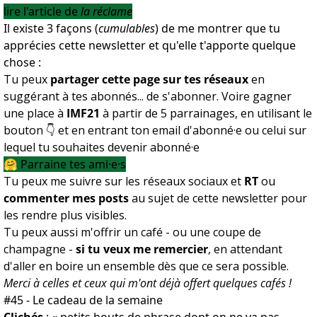
lire l'article de
la réclame
Il existe 3 façons (
cumulables
) de me montrer que tu
apprécies cette newsletter et qu'elle t'apporte quelque
chose :
Tu peux
partager cette page sur tes réseaux
en
suggérant à tes abonnés... de s'abonner. Voire gagner
une place à
IMF21
à partir de 5 parrainages, en utilisant le
bouton 👇 et en entrant ton email d'abonné·e ou celui sur
lequel tu souhaites devenir abonné·e
🤗 Parraine tes ami·e·s
Tu peux me suivre sur les réseaux sociaux et
RT
ou
commenter mes posts
au sujet de cette newsletter pour
les rendre plus visibles.
Tu peux aussi m'offrir un café - ou une coupe de
champagne -
si tu veux me remercier
, en attendant
d'aller en boire un ensemble dès que ce sera possible.
Merci à celles et ceux qui m'ont déjà offert quelques cafés !
#45 - Le cadeau de la semaine