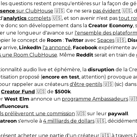
, les questions restent presqu'entières sur la façon de gér
ésence
sur ClubHouse
🇺🇸. Ce ne sera
pas évident
🇺🇸, 
d'
analytics
complets
🇺🇸, et son avenir n'est pas
tout ro
re donc son développement dans la
Creator Economy
,
der une longueur d'avance sur
l'ensemble des platefor
opier le concept de
Room
:
Twitter
avec
Spaces
🇺🇸,
Dis
y
arrive,
LinkedIn
l'a annoncé
,
Facebook
expérimente a
s une Room ClubHouse
. Même
Reddit
serait en train de
tionnalité audio live et éphémère, la
disruption
de la Cr
isation proposé (
encore en test
, attention) provoque au
pour rappeler aux créateurs
d'être gentils
🇺🇸 (sic) dan
n
Creator Fund
🇺🇸 de
$500k
.
er
West Elm
annonce un
programme Ambassadeurs
🇺
nfluenceurs
.
ils prélèveront une commission
🇺🇸 sur leur
paywall
.
atreon
s'envole à
4 millliards de dollars
🇺🇸, décidément 
présent
acheter une partie d'un créateur
🇺🇸 à travers 