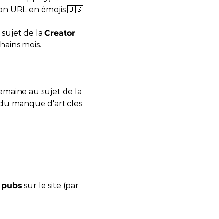
on URL en émojis
🇺🇸
 sujet de la
Creator
hains mois.
maine au sujet de la
 du manque d'articles
e
pubs
sur le site (par