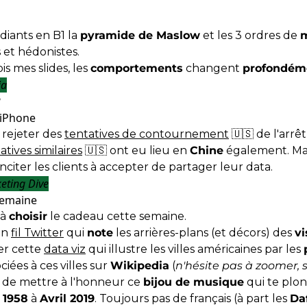
diants en B1 la
pyramide de Maslow
et les 3 ordres de
m
 et hédonistes.
ois mes slides, les
comportements
changent
profondém
ia
?
rejeter des
tentatives de contournement
🇺🇸 de l'arrêt
atives similaires
🇺🇸 ont eu lieu en
Chine
également. Mai
nciter les clients à accepter de partager leur data.
eting Dive
semaine
 à
choisir
le cadeau cette semaine.
 un
fil Twitter
qui
note
les arrières-plans (et décors) des
vi
ger cette
data viz
qui illustre les villes américaines par les
ciées à ces villes sur
Wikipedia
(
n'hésite pas à zoomer, s
isir de mettre à l'honneur ce
bijou de musique
qui te plo
 1958
à
Avril 2019
. Toujours pas de français (à part les
Da