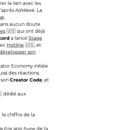
er le lien avec les
d'après
AdWeek
. La
se
.
 sans aucun doute
mes
🇺🇸 qui ont déjà
cord
a lancé
Stage
vec
Hotline
🇺🇸, et
développer son
eator Economy initiée
ssi des réactions.
s son
Creator Code
, et
 dédié aux
le chiffre de la
l'autre app
hype
de la