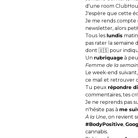
d'une room ClubHou
J'espère que cette édi
Je me rends compte q
newsletter, alors peti
Tous les
lundis
mati
pas rater la semaine 
dont 🇺🇸 pour indiqu
Un
rubriquage
à peu 
Femme de la semai
Le week-end suivant,
ce mail et retrouver 
Tu peux
répondre d
commentaires, tes cri
Je ne reprends pas su
n'hésite pas à
me sui
À la Une
, on revient 
#BodyPositive
,
Goog
cannabis.