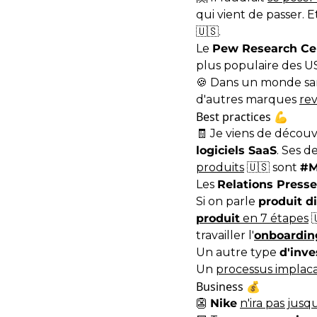
qui vient de passer. E
🇺🇸.
Le
Pew Research Ce
plus populaire des U
🍪 Dans un monde san
d'autres marques
re
Best practices 💪
🧾 Je viens de découv
logiciels SaaS
. Ses d
produits
🇺🇸 sont
#M
Les
Relations Presse
Si on parle
produit di
produit
en 7 étapes

travailler l'
onboardin
Un autre type
d'inve
Un
processus implac
Business 💰
👺
Nike
n'ira pas jus