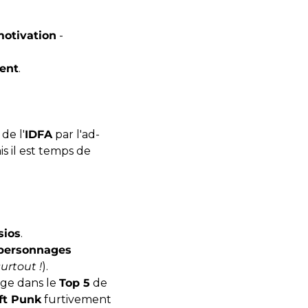
otivation
-
ent
.
 de l'
IDFA
par l'ad-
s il est temps de
sios
.
personnages
urtout !
).
nge dans le
Top 5
de
ft Punk
furtivement