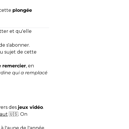
cette
plongée
ter et qu'elle
de s'abonner.
u sujet de cette
e remercier
, en
udine qui a remplacé
vers des
jeux vidéo
.
faut
🇺🇸. On
à l'aune de l'année