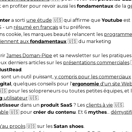
t en profiter pour revoir aussi les
fondamentaux
de la
g
nter
a sorti
une étude
🇺🇸 qui affirme que
Youtube
est 
S - un
résumé en français
si tu préfères.
s cookie, les marques beauté relancent les
programmes 
viennent aux
fondamentaux
🇺🇸 du marketing
rir
James Doman-Pipe
et sa newsletter sur les pratique
eux derniers articles sur les
présentations commerciales

ustRead
.
sont un outil puissant,
y compris pour les commerciaux
gital
, quelques conseils pour l'
ergonomie
d'un site We
🇸 pour les solopreneurs ou toutes petites équipes, et 
g
utilisateur
🇺🇸.
stisseur
dans un
produit SaaS
? Les
clients à vie
🇺🇸.
able
🇺🇸 pour
créer du contenu
. Et 6
mythes
...
démystif
qu'au procès
🇺🇸 sur les
Satan shoes
.