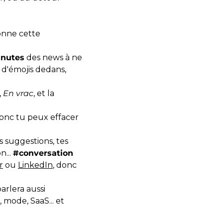
onne cette
inutes
des news à ne
 d'émojis dedans,
,
En vrac
, et la
onc tu peux effacer
s suggestions, tes
n...
#conversation
r
ou
LinkedIn
, donc
parlera aussi
, mode, SaaS... et