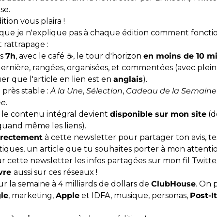
se.
tion vous plaira !
ue je n'explique pas à chaque édition comment foncti
t rattrapage :
ns
7h
, avec le café ☕️, le tour d'horizon
en moins de 10 m
dernière, rangées, organisées, et commentées (avec plein
er que l'article en lien est en
anglais
).
près stable :
À la Une
,
Sélection
,
Cadeau de la Semaine
ne
.
 le contenu intégral devient
disponible sur mon site
(d
quand même les liens).
irectement
à cette newsletter pour partager ton avis, te
tiques, un article que tu souhaites porter à mon attentio
r cette newsletter les infos partagées sur mon fil
Twitte
vre
aussi sur ces réseaux !
sur la semaine à 4 milliards de dollars de
ClubHouse
. On 
le
, marketing,
Apple
et IDFA, musique, personas,
Post-It