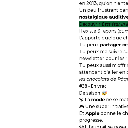
en 2013, qu'on n'ent
Un peu frustrant parf
nostalgique auditiv
Découvrir
Best Year in 
Il existe 3 façons (
cum
t'apporte quelque ch
Tu peux
partager ce
Tu peux me suivre su
newsletter pour les r
Tu peux aussi m'offr
attendant d'aller en 
les chocolats de Pâq
#38 - En vrac
De saison 🤯
👗 La
mode
ne se met 
🎮 Une super initiati
Et
Apple
donne le cho
progresse.
🤗 Il faudrait
se poser