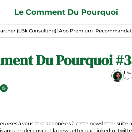
Le Comment Du Pourquoi
artner (LBk Consulting)
Abo Premium
Recommandat
ment Du Pourquoi #3
Lau
Apr 
ux·ses à vous être abonné·e·s à cette newsletter suite 
s aussi en découvrant la newsletter par LinkedIn, Twitt