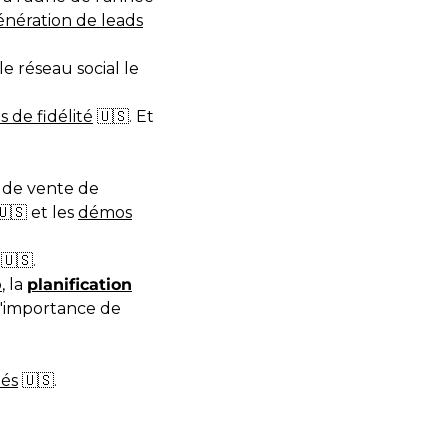
énération de leads
le réseau social le
de fidélité
🇺🇸. Et
s de vente de
🇸 et les
démos
🇺🇸.
b
, la
planification
l'importance de
iés
🇺🇸.