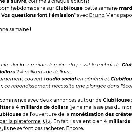
e à suivre
, comme à chaque édition !
Room hebdomadaire sur
ClubHouse
, cette semaine
mardi
- Vos questions font l'émission
" avec
Bruno
. Viens pap
nne semaine !
 circuler la semaine dernière du possible rachat de
Clu
dollars
? 4 milliards de dollars...
i largement couvert
l'
audio social
en général
et
ClubHou
r, ce rebondissement nécessite une plongée dans l'éc
c commencé avec deux annonces autour de
ClubHouse
itter
à
4 milliards de dollars
(je ne me lasse pas du mon
lubHouse
de l'ouverture de la
monétisation des créate
par la plateforme
🇺🇸. En fait, ils valent bien
4 milliards
, ils ne se font pas racheter. Encore.