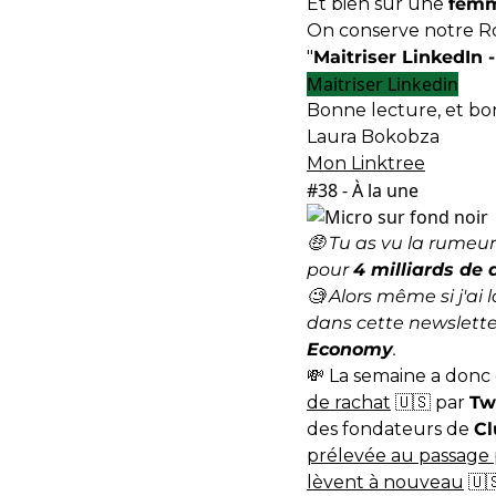
Et bien sûr une
femm
On conserve notre 
"
Maitriser LinkedIn 
Maitriser Linkedin
Bonne lecture, et bo
Laura Bokobza
Mon
Linktree
#38 - À la une
🤑 Tu as vu la rumeur
pour
4 milliards de 
🧐 Alors même si j'a
dans cette newslette
Economy
.
💸 La semaine a don
de rachat
🇺🇸 par
Tw
des fondateurs de
C
prélevée au passage 
lèvent à nouveau
🇺