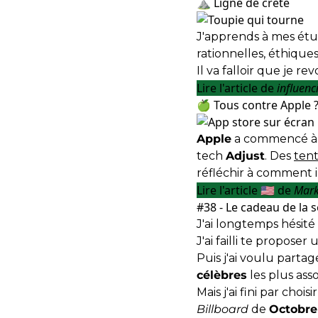
⛰ Ligne de crête
J'apprends à mes étu
rationnelles, éthiques
Il va falloir que je rev
Lire l'article de
influenc
🍏 Tous contre Apple 
Apple
a commencé à 
tech
Adjust
. Des
tent
réfléchir à comment i
Lire l'article 🇺🇸 de
Mark
#38 - Le cadeau de la 
J'ai longtemps hésité
J'ai failli te proposer
Puis j'ai voulu parta
célèbres
les plus asso
Mais j'ai fini par cho
Billboard
de
Octobre