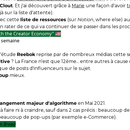
tClout
. Et j'ai découvert grâce à
Marie
une façon d'avoir
t
jà sur la liste d'attente).
avec cette
liste de ressources
(sur
Notion
, where else) au
n rater de ce qui va continuer de se passer dans les proc
th the Creator Economy" 🇺🇸
la semaine
 l'étude
Reebok
reprise par de nombreux médias cette se
tive
? La France n'est que 12ème... entre autres à cause
e de posts d'influenceurs sur le sujet.
oup
mieux.
angement majeur d'algorithme
en Mai 2021.
à faire ni à craindre, sauf dans 2 cas précis : beaucoup d
beaucoup de pop-ups (par exemple e-Commerce).
in Bread