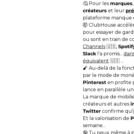
🤔 Pour les
marques
créateurs
et
leur
pr
plateforme manque 
🤯 ClubHouse accélè
pour essayer de gar
ou sont en train de c
Channels
🇺🇸,
Spotif
Slack
l'a promis...
dan
équivalent
🇺🇸 ...
🧨 Au-delà de la fonc
par le mode de monét
Pinterest
en profite 
lance en parallèle u
La marque de mobili
créateurs et autres
i
Twitter
confirme qu'
Et la valorisation de
P
semaine...
🤪 Tu peux même à 