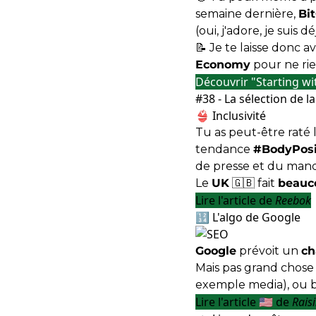
semaine dernière,
Bi
(oui, j'adore, je suis dé
📝 Je te laisse donc 
Economy
pour ne rie
Découvrir "Starting wi
#38 - La sélection de 
👙 Inclusivité
Tu as peut-être raté
tendance
#BodyPosi
de presse et du manqu
Le
UK
🇬🇧 fait
beauc
Lire l'article de
Reebok
🔢 L'algo de Google
Google
prévoit un
ch
Mais pas grand chose 
exemple media), ou 
Lire l'article 🇺🇸 de
Rais