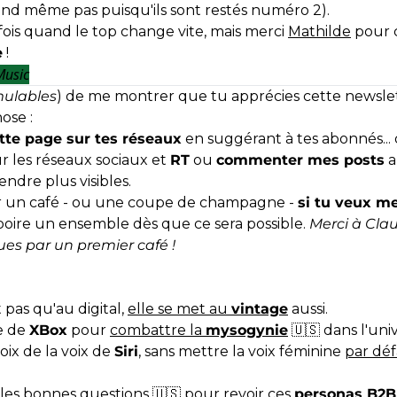
end même pas puisqu'ils sont restés numéro 2).
ois quand le top change vite, mais merci
Mathilde
pour 
e
!
Music
ulables
) de me montrer que tu apprécies cette newslet
ose :
tte page sur tes réseaux
en suggérant à tes abonnés... 
r les réseaux sociaux et
RT
ou
commenter mes posts
a
endre plus visibles.
ir un café - ou une coupe de champagne -
si tu veux m
boire un ensemble dès que ce sera possible.
Merci à Cla
ues par un premier café !
pas qu'au digital,
elle se met au
vintage
aussi.
ve de
XBox
pour
combattre la
mysogynie
🇺🇸 dans l'uni
ix de la voix de
Siri
, sans mettre la voix féminine
par dé
 les bonnes questions
🇺🇸 pour revoir ces
personas B2B