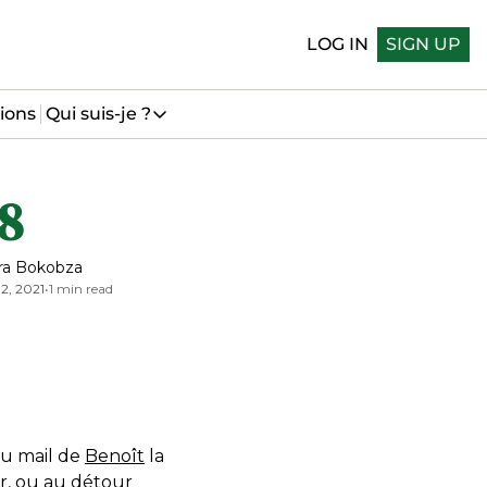
LOG IN
SIGN UP
ions
Qui suis-je ?
Qui suis-je ?
Qui suis-je
8
Me suivre sur LinkedIn
Me suivre sur Bluesky
ra Bokobza
12, 2021
•
1 min read
au mail de
Benoît
la
er, ou au détour