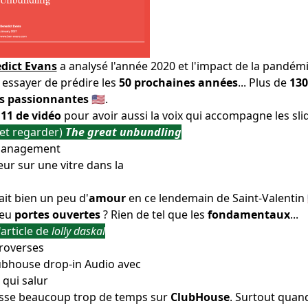
dict Evans
a analysé l'année 2020 et l'impact de la pandém
 essayer de prédire les
50 prochaines années
... Plus de
130
es passionnantes
🇺🇸.
11 de vidéo
pour avoir aussi la voix qui accompagne les sli
(et regarder)
The great unbundling
Management
llait bien un peu d'
amour
en ce lendemain de Saint-Valentin 
peu
portes ouvertes
? Rien de tel que les
fondamentaux
...
l'article de
lolly daskal
roverses
asse beaucoup trop de temps sur
ClubHouse
. Surtout quan