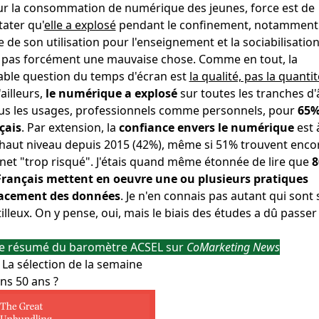
ur la consommation de numérique des jeunes, force est de
ater qu'
elle a explosé
pendant le confinement, notamment
 de son utilisation pour l'enseignement et la sociabilisation
t pas forcément une mauvaise chose. Comme en tout, la
table question du temps d'écran est
la qualité, pas la quantit
ailleurs,
le numérique a explosé
sur toutes les tranches d'
ous les usages, professionnels comme personnels, pour
65%
çais
. Par extension, la
confiance envers le numérique
est 
 haut niveau depuis 2015 (42%), même si 51% trouvent enco
net "trop risqué". J'étais quand même étonnée de lire que
Français mettent en oeuvre une ou plusieurs pratiques
facement des données
. Je n'en connais pas autant qui sont 
illeux. On y pense, oui, mais le biais des études a dû passer
 le résumé du baromètre ACSEL sur
CoMarketing News
 La sélection de la semaine
ns 50 ans ?