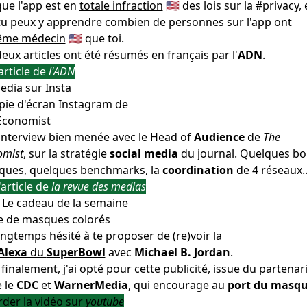
que l'app est en
totale infraction
🇺🇸 des lois sur la #privacy, 
tu peux y apprendre combien de personnes sur l'app ont
me médecin
🇺🇸 que toi.
eux articles ont été résumés en français par l'
ADN
.
'article de
l'ADN
edia sur Insta
interview bien menée avec le Head of
Audience
de
The
omist
, sur la stratégie
social media
du journal. Quelques b
iques, quelques benchmarks, la
coordination
de 4 réseaux.
l'article de
la revue des medias
- Le cadeau de la semaine
longtemps hésité à te proposer de
(re)voir la
Alexa
du
SuperBowl
avec
Michael B. Jordan
.
finalement, j'ai opté pour cette publicité, issue du partenar
e le
CDC
et
WarnerMedia
, qui encourage au
port du masq
rder la vidéo sur
youtube