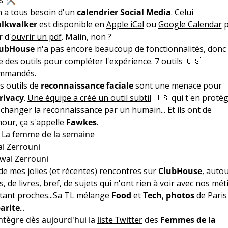
n a tous besoin d'un
calendrier Social Media
. Celui
alkwalker
est disponible en
Apple iCal
ou
Google Calendar
p
r d'
ouvrir un pdf
. Malin, non ?
lubHouse
n'a pas encore beaucoup de fonctionnalités, donc i
e des outils pour compléter l'expérience.
7 outils
🇺🇸
mmandés.
s outils de
reconnaissance faciale
sont une menace pour
rivacy
.
Une équipe a créé un outil subtil
🇺🇸 qui t'en protèg
changer la reconnaissance par un humain... Et ils ont de
our, ça s'appelle
Fawkes
.
- La femme de la semaine
l Zerrouni
e mes jolies (et récentes) rencontres sur
ClubHouse
, auto
s, de livres, bref, de sujets qui n'ont rien à voir avec nos mét
tant proches...Sa TL mélange
Food
et
Tech
,
photos
de Paris
arite
...
intègre dès aujourd'hui la
liste Twitter
des
Femmes de la