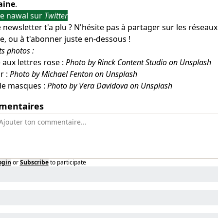
aine
.
re nawal sur
Twitter
 newsletter t'a plu ? N'hésite pas à partager sur les réseaux
le, ou à t'abonner juste en-dessous !
ts photos :
 aux lettres rose :
Photo by Rinck Content Studio on Unsplash
r :
Photo by Michael Fenton on Unsplash
 de masques :
Photo by Vera Davidova on Unsplash
mentaires
ogin
or
Subscribe
to participate