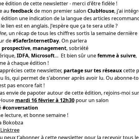
 édition de cette newsletter - merci d'être fidèle !
e au
feedback
de mon premier salon
ClubHouse
, j'ai intég
 édition une indication de la langue des articles recommand
si le lien est en anglais. J'espère que ça te sera utile ?
Une
, un récap de tous les chiffres sortis la semaine dernière
ur de
#SaferInternetDay
. On parlera
i
prospective
,
management
, sobriété
rique,
IDFA
,
Microsoft
... Et bien sûr une
femme à suivre
,
e à chaque édition !
 apprécies cette newsletter,
partage sur tes réseaux
cette 
u lis, qui permet de s'abonner après avoir lu. Ou abonne-toi
est pas encore fait !
 as envie de papoter autour de cette édition, rejoins-moi su
bHouse
mardi 16 février à 12h30
pour un salon
é
#conversation
e lecture, et bonne semaine !
a Bokobza
Linktree
tu peux
t'abonner à cette newsletter
pour la recevoir tous le