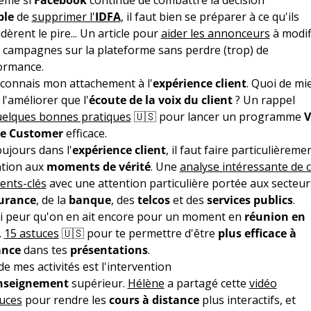
ple
de
supprimer l'
IDFA
, il faut bien se préparer à ce qu'ils
dèrent le pire... Un article pour
aider les annonceurs
à modif
s campagnes sur la plateforme sans perdre (trop) de
ormance.
 connais mon attachement à l'
expérience client
. Quoi de mi
l'améliorer que l'
écoute de la voix du client
? Un rappel
elques bonnes pratiques
🇺🇸 pour lancer un programme
V
he Customer
efficace.
ujours dans l'
expérience client
, il faut faire particulièreme
ntion aux
moments de vérité
. Une
analyse intéressante de 
nts-clés
avec une attention particulière portée aux secteur
urance
, de la
banque
, des
telcos
et des
services publics
.
'ai peur qu'on en ait encore pour un moment en
réunion en
.
15 astuces
🇺🇸 pour te permettre d'être
plus efficace à
ance
dans tes
présentations
.
e mes activités est l'intervention
nseignement
supérieur.
Hélène
a partagé cette
vidéo
tuces
pour rendre les
cours à distance
plus interactifs, et