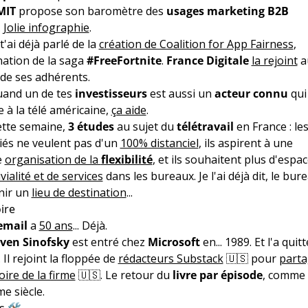
MIT
propose son baromètre des
usages marketing B2B
.
Jolie infographie
.
 t'ai déjà parlé de la
création de Coalition for App Fairness
,
ation de la saga
#FreeFortnite
.
France Digitale
la rejoint
a
de ses adhérents.
uand un de tes
investisseurs
est aussi un
acteur connu
qui
 à la télé américaine,
ça aide
.
ette semaine,
3 études
au sujet du
télétravail
en France : le
iés ne veulent pas d'un
100% distanciel
, ils aspirent à une
e
organisation de la
flexibilité
, et ils souhaitent plus d'espa
vialité et de services
dans les bureaux. Je l'ai déjà dit, le bur
nir un
lieu de destination
...
ire
email
a
50 ans
... Déjà.
ven Sinofsky
est entré chez
Microsoft
en... 1989. Et l'a quit
 Il rejoint la floppée de
rédacteurs Substack
🇺🇸 pour
parta
toire de la firme
🇺🇸. Le retour du
livre par épisode
, comme
e siècle.
s 🛠