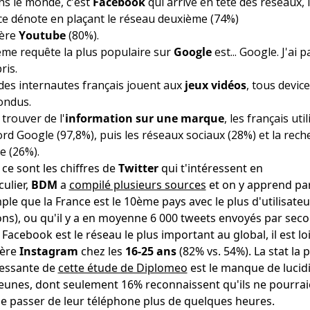
ns le monde, c'est
Facebook
qui arrive en tête des réseaux, 
ce dénote en plaçant le réseau deuxième (74%)
ière
Youtube
(80%).
ème requête la plus populaire sur
Google
est... Google. J'ai p
ris.
des internautes français jouent aux
jeux vidéos
, tous devic
ondus.
trouver de l'
information sur une marque
, les français uti
rd Google (97,8%), puis les réseaux sociaux (28%) et la rech
e (26%).
 ce sont les chiffres de
Twitter
qui t'intéressent en
culier,
BDM
a
compilé plusieurs sources
et on y apprend pa
le que la France est le 10ème pays avec le plus d'utilisateu
ons), ou qu'il y a en moyenne 6 000 tweets envoyés par sec
 Facebook est le réseau le plus important au global, il est lo
ière
Instagram
chez les
16-25 ans
(82% vs. 54%). La stat la 
ressante de
cette étude de Diplomeo
est le manque de lucid
jeunes, dont seulement 16% reconnaissent qu'ils ne pourrai
se passer de leur téléphone plus de quelques heures.