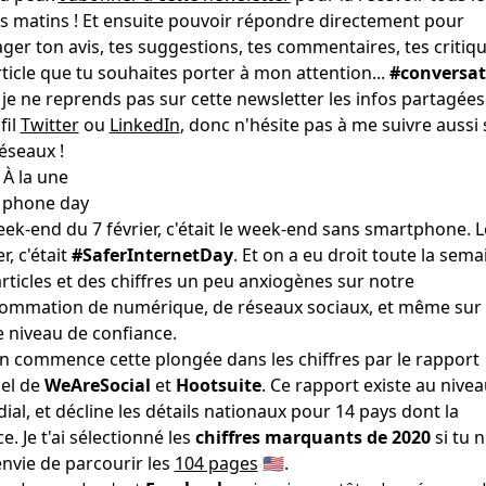
is matins ! Et ensuite pouvoir répondre directement pour
ger ton avis, tes suggestions, tes commentaires, tes critiqu
ticle que tu souhaites porter à mon attention...
#conversat
 je ne reprends pas sur cette newsletter les infos partagées
fil
Twitter
ou
LinkedIn
, donc n'hésite pas à me suivre aussi 
éseaux !
 À la une
ek-end du 7 février, c'était le week-end sans smartphone. L
er, c'était
#SaferInternetDay
. Et on a eu droit toute la sema
rticles et des chiffres un peu anxiogènes sur notre
ommation de numérique, de réseaux sociaux, et même sur
e niveau de confiance.
n commence cette plongée dans les chiffres par le rapport
el de
WeAreSocial
et
Hootsuite
. Ce rapport existe au nive
al, et décline les détails nationaux pour 14 pays dont la
e. Je t'ai sélectionné les
chiffres marquants de 2020
si tu n
nvie de parcourir les
104 pages
🇺🇸.