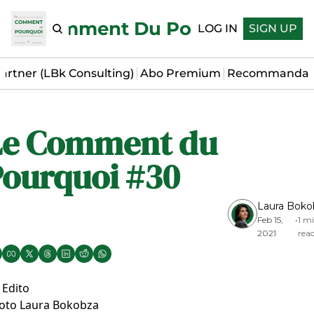
Le Comment Du Pourquoi
LOG IN
SIGN UP
artner (LBk Consulting)
Abo Premium
Recommandat
Le Comment du 
ourquoi #30
Laura Boko
Feb 15, 
•
1 mi
2021
rea
 Edito