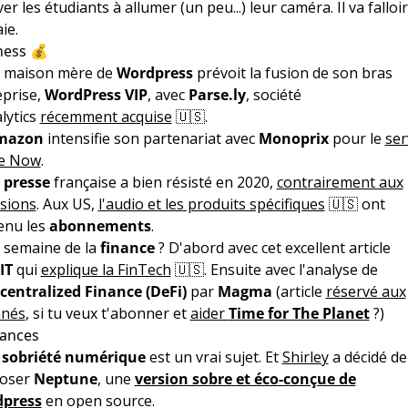
er les étudiants à allumer (un peu...) leur caméra. Il va falloi
aie.
ness 💰
a maison mère de
Wordpress
prévoit la fusion de son bras
eprise,
WordPress VIP
, avec
Parse.ly
, société
lytics
récemment acquise
🇺🇸.
mazon
intensifie son partenariat avec
Monoprix
pour le
ser
e Now
.
a
presse
française a bien résisté en 2020,
contrairement aux
isions
. Aux US,
l'audio et les produits spécifiques
🇺🇸 ont
enu les
abonnements
.
a semaine de la
finance
? D'abord avec cet excellent article
IT
qui
explique la FinTech
🇺🇸. Ensuite avec l'analyse de
centralized Finance (DeFi)
par
Magma
(article
réservé aux
nés
, si tu veux t'abonner et
aider
Time for The Planet
?)
ances
a
sobriété numérique
est un vrai sujet. Et
Shirley
a décidé de
oser
Neptune
, une
version sobre et éco-conçue de
press
en open source.