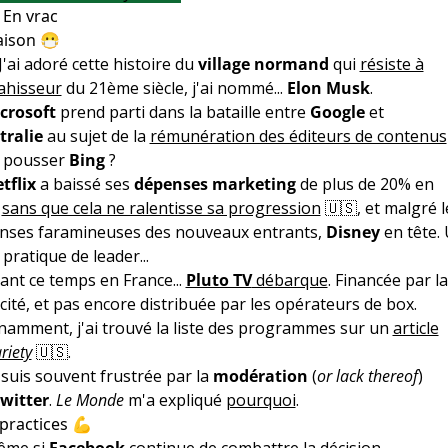
 En vrac
aison 😷
J'ai adoré cette histoire du
village normand
qui
résiste à
ahisseur
du 21ème siècle, j'ai nommé...
Elon Musk
.
icrosoft
prend parti dans la bataille entre
Google
et
tralie
au sujet de la
rémunération des éditeurs de contenus
 pousser
Bing
?
tflix
a baissé ses
dépenses marketing
de plus de 20% en
0
sans que cela ne ralentisse sa progression
🇺🇸, et malgré l
nses faramineuses des nouveaux entrants,
Disney
en tête.
 pratique de leader...
ant ce temps en France...
Pluto TV
débarque
. Financée par la
cité, et pas encore distribuée par les opérateurs de box.
namment, j'ai trouvé la liste des programmes sur un
article
riety
🇺🇸.
 suis souvent frustrée par la
modération
(
or lack thereof
)
witter
.
Le Monde
m'a expliqué
pourquoi
.
practices 💪
ême si
Facebook
continue de combattre la décision