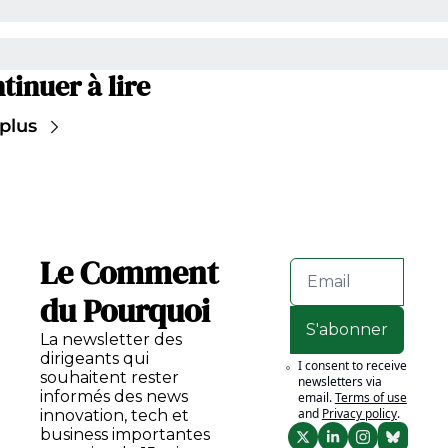
tinuer à lire
 plus
Le Comment 
du Pourquoi
S'abonner
La newsletter des 
dirigeants qui 
I consent to receive 
souhaitent rester 
newsletters via 
informés des news 
email.
Terms of use
and
Privacy policy
.
innovation, tech et 
business importantes 