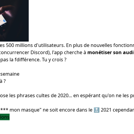
s 500 millions d'utilisateurs. En plus de nouvelles fonctio
concurrencer Discord), l'app cherche à
monétiser son aud
as la fdifférence. Tu y crois ?
a semaine
se les phrases cultes de 2020... en espérant qu'on ne les 
Pu*** mon masque" ne soit encore dans le 🔝 2021 cependan
sions