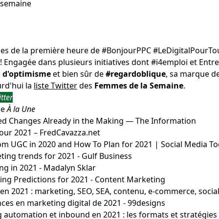
 semaine
es de la première heure de #BonjourPPC
#LeDigitalPourTo
! Engagée dans plusieurs initiatives dont #i4emploi et
Entre
e
d'optimisme
et bien sûr de
#regardoblique
, sa marque de
urd'hui la
liste Twitter
des
Femmes de la Semaine
.
tter
le
À la Une
ed Changes Already in the Making — The Information
our 2021 – FredCavazza.net
m UGC in 2020 and How To Plan for 2021 | Social Media T
eting trends for 2021 - Gulf Business
ng in 2021 - Madalyn Sklar
ng Predictions for 2021 - Content Marketing
 en 2021 : marketing, SEO, SEA, contenu, e-commerce, soci
ces en marketing digital de 2021 - 99designs
automation et inbound en 2021 : les formats et stratégies