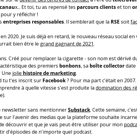
s canau
x... Et toi, tu as repensé tes
parcours clients
et ton
o
pour y réfléchir !
es
entreprises responsables
. Il semblerait que la
RSE
soit
fa
en 2020. Je suis déjà en retard, le nouveau réseau social en
rrait bien être le
grand gagnant de 2021
.
ans. Créé pour remplacer la cigarette - son nom est dérivé 
actéristique des premiers
bonbons
, sa
boîte collector
date 
t. Une
jolie
histoire de marketing
.
 tu t'es inscrit sur
Facebook
? Pour ma part c'était en 2007
prendre à quelle vitesse s'est produite la
domination des r
e).
e newsletter sans mentionner
Substack
. Cette semaine, c'e
e sur l'avenir des medias que la plateforme souhaite incarne
 de découvrir et que je vais peut-être utiliser pour mon
podca
tir d'épisodes de n'importe quel podcast.