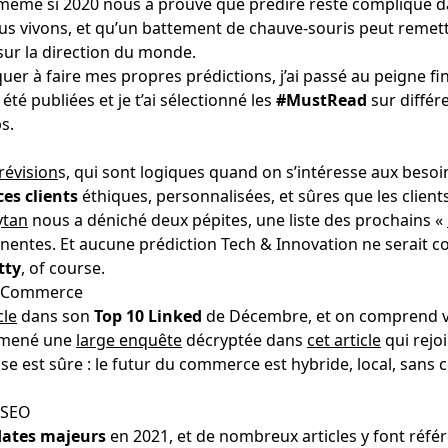
, même si 2020 nous a prouvé que prédire reste compliqué d
us vivons, et qu’un battement de chauve-souris peut remett
sur la direction du monde.
quer à faire mes propres prédictions, j’ai passé au peigne 
 été publiées et je t’ai sélectionné les
#MustRead
sur différ
s.
n
révision
s
, qui sont logiques quand on s’intéresse aux beso
es clients
éthiques, personnalisées, et sûres que les clien
ytan
nous a déniché deux pépites, une liste des prochains «
nentes. Et aucune prédiction Tech & Innovation ne serait c
tty
, of course.
u Commerce
cle
dans son
Top 10 Linked
de Décembre, et on comprend v
mené une
large enquête
décryptée dans
cet article
qui rejo
e est sûre : le futur du commerce est hybride, local, sans c
u SEO
ates majeurs
en 2021, et de nombreux articles y font réfé