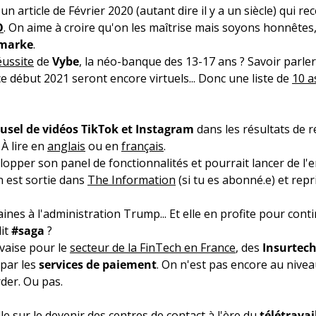
un article de Février 2020 (autant dire il y a un siècle) qui re
O
. On aime à croire qu'on les maîtrise mais soyons honnêtes
marke
.
éussite
de
Vybe
, la néo-banque des 13-17 ans ? Savoir parler
e début 2021 seront encore virtuels... Donc une liste de
10 a
usel de vidéos TikTok et Instagram
dans les résultats de r
 À lire en
anglais
ou en
français
.
opper son panel de fonctionnalités et pourrait lancer de l'e
n est sortie dans
The Information
(si tu es abonné.e) et repr
aines à l'administration Trump... Et elle en profite pour cont
dit
#saga
?
vaise pour le
secteur de la FinTech en France
, des
Insurtec
par les
services de paiement
. On n'est pas encore au nive
rder. Ou pas.
le sur le
devenir des centres de contact
à l'ère du
télétravai