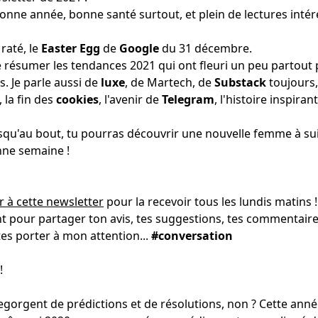
bonne année, bonne santé surtout, et plein de lectures intér
 raté, le
Easter Egg
de
Google
du 31 décembre.
 te résumer les tendances 2021 qui ont fleuri un peu partout
. Je parle aussi de
luxe
, de Martech, de
Substack
toujours,
 la fin des
cookies
, l'avenir de
Telegram
, l'histoire inspir
jusqu'au bout, tu pourras découvrir une nouvelle femme à sui
nne semaine !
r à cette newsletter
pour la recevoir tous les lundis matins 
 pour partager ton avis, tes suggestions, tes commentaires,
tes porter à mon attention...
#conversation
gorgent de prédictions et de résolutions, non ? Cette année