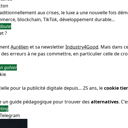
raditionnellement aux crises, le luxe a une nouvelle fois dé
mmerce, blockchain, TikTok, développement durable...
ribune
t ?
mment
Aurélien
et sa newsletter
Industry4Good
. Mais dans cet
 des erreurs à ne pas commettre, en particulier celle de croi
en gohier
kie
elle pour la publicité digitale depuis... 25 ans, le
cookie tie
 un guide pédagogique pour trouver des
alternatives
. C'
ting
 Telegram