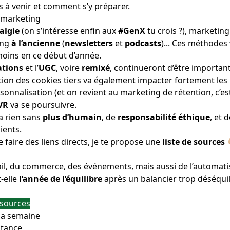
 à venir et comment s’y préparer.
 marketing
algie
(on s’intéresse enfin aux
#GenX
tu crois ?), marketing
ing
à l’ancienne
(
newsletters
et
podcasts
)... Ces méthodes
moins en ce début d’année.
ations
et l’
UGC
, voire
remixé
, continueront d’être importan
rition des cookies tiers va également impacter fortement le
rsonnalisation (et on revient au marketing de rétention, c’es
VR
va se poursuivre.
a rien sans
plus d’humain
, de
responsabilité éthique
, et 
ients.
e faire des liens directs, je te propose une
liste de sources

il, du commerce, des événements, mais aussi de l’automati
-elle
l’année de l’équilibre
après un balancier trop déséquili
s sources
 la semaine
istance