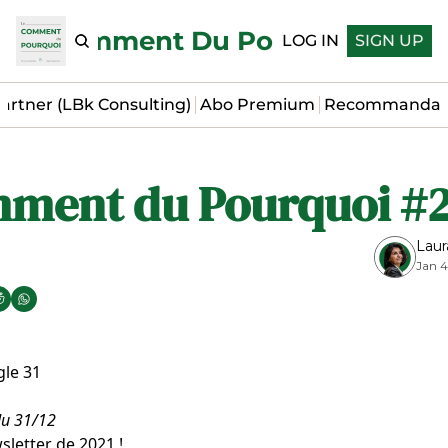
Le Comment Du Pourquoi
LOG IN
SIGN UP
artner (LBk Consulting)
Abo Premium
Recommandat
ment du Pourquoi #
Laur
Jan 4
du 31/12
sletter de 2021 !