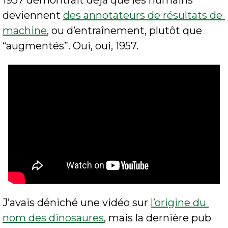
deviennent 
des annotateurs de résultats de 
machine
, ou d’entraînement, plutôt que 
“augmentés”. Oui, oui, 1957.
J’avais déniché une vidéo sur 
l’origine du 
nom des dinosaures
, mais la dernière pub 