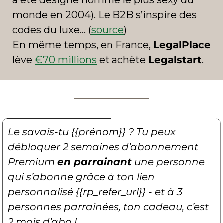
a été désigné homme le plus sexy du 
monde en 2004). Le B2B s’inspire des 
codes du luxe… (
source
)
En même temps, en France, 
LegalPlace
lève 
€70 millions
 et achète 
Legalstart
.
Le savais-tu {{prénom}} ? Tu peux 
débloquer 2 semaines d’abonnement 
Premium 
en parrainant
 une personne 
qui s’abonne grâce à ton lien 
personnalisé {{rp_refer_url}} - et à 3 
personnes parrainées, ton cadeau, c’est 
2 mois d’abo !