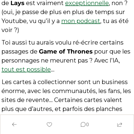
de 
Lays
 est vraiment 
exceptionnelle
, non ? 
(oui, je passe de plus en plus de temps sur 
Youtube, vu qu’il y a 
mon podcast
, tu as été 
voir ?)
Toi aussi tu aurais voulu ré-écrire certains 
passages de 
Game of Thrones
 pour que les 
personnages ne meurent pas ? Avec l’IA, 
tout est possible
… 
Les cartes à collectionner sont un business 
énorme, avec les communautés, les fans, les 
sites de revente… Certaines cartes valent 
plus que d’autres, et parfois des planches 
entières non découpées se trouvent sur le 
0
marché on ne sait pas trop comment. 