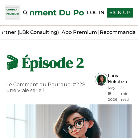
Le Comment Du Pourquoi
LOG IN
SIGN UP
artner (LBk Consulting)
Abo Premium
Recommandat
🎬 Épisode 2
Laura 
Bokobza
Le Comment du Pourquoi #228 - 
May 
•
14 
une vraie série !
18, 
min 
2026
read