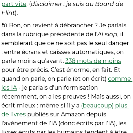
part vite
. (
disclaimer : je suis au Board de 
Flint
).
🔌
 Bon, on revient à débrancher ? Je parlais 
dans la rubrique précédente de l’
AI slop
, il 
semblerait que ce ne soit pas le seul danger 
: entre écrans et caisses automatiques, on 
parle moins qu’avant. 
338 mots de moins
pour être précis. C’est énorme, en fait. Et 
quand on parle, on parle (et on écrit) 
comme 
les IA
 - je parlais d’uniformisation 
récemment, on a les preuves ! Mais aussi, on 
écrit mieux : même si il y a 
(beaucoup) plus 
de livres
 publiés sur Amazon depuis 
l’avènement de l’IA (donc écrits par l’IA), les 
livres écrits par les humains tendent à être 