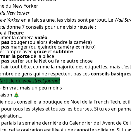
du New Yorker
ew Yorker
en a fait sa une, les visios sont partout. Le
Wall Str
nal
donne 7 conseils pour une visio réussie :
e à l'
heure
lumer la caméra
vidéo
 pas
bouger (ou alors éteindre la caméra)
 pas
manger (ou éteindre caméra
et
micro)
nterrompre avec
grâce
et
subtilité
rmer la porte
de la pièce
 pas
surfer sur le Net ou faire autre chose
 l'air tout bête, comme la majorité des étiquettes, mais c'es
ombre de gens qui ne respectent pas ces
conseils basique
 l'article du
wall street journal
- En vrac mais un peu moins
saison 🎄
ie
nous conseille la
boutique de Noël de la French Tech
, et il
 pour tous les styles et toutes les bourses. Si tu es en pann
spiration...
e parlais la semaine dernière du
Calendrier de l'Avent
de Cél
lice. cette opération est liée à une
cagnotte solidaire
. Si tu a