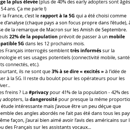
ge la plus élevée
(plus de 40% des early adopters sont âgé
 54 ans. Ça me parle !)
 la France, c’est le
rapport à la 5G
qui a été choisi comme
e d’analyse (chaque pays a son focus propre dans l’étude), 
se de la remarque de Macron sur les Amish de Septembre.
euls
22% de la population
prévoit de passer à un
mobile
patible 5G
dans les 12 prochains mois.
es Français interrogés semblent
très informés
sur la
nologie et ses usages potentiels (connectivité mobile, santé
ts connectés, etc.).
ourtant, ils ne sont que
3% à se dire « excités »
à l’idée de
er à la 5G. Il reste du boulot pour les opérateurs pour les
ver...
es freins ? La
#privacy
pour 41% de la population - 42% des
y adopters, la
dangerosité
pour presque la même proportio
étude intéressante mais j’avoue être un peu déçue que
semble des angles abordés ne l’ait pas été dans tous les pay
ême façon, j’aurai bien aimé avoir l’avis des américains sur 
u des Français sur les assistants vocaux...