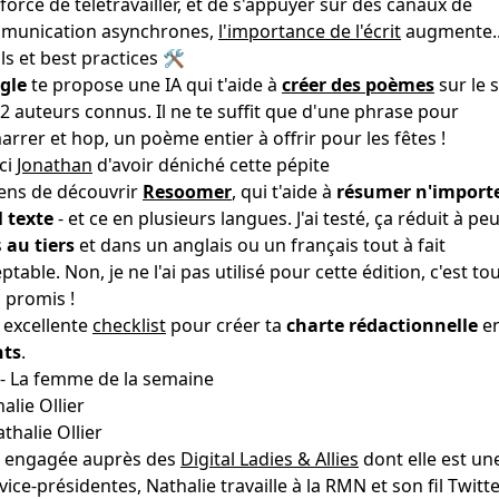
 force de télétravailler, et de s'appuyer sur des canaux de
munication asynchrones,
l'importance de l'écrit
augmente.
ls et best practices 🛠
gle
te propose une IA qui t'aide à
créer des poèmes
sur le s
2 auteurs connus. Il ne te suffit que d'une phrase pour
rrer et hop, un poème entier à offrir pour les fêtes !
ci
Jonathan
d'avoir déniché cette pépite
iens de découvrir
Resoomer
, qui t'aide à
résumer n'import
 texte
- et ce en plusieurs langues. J'ai testé, ça réduit à pe
s
au tiers
et dans un anglais ou un français tout à fait
ptable. Non, je ne l'ai pas utilisé pour cette édition, c'est to
 promis !
 excellente
checklist
pour créer ta
charte rédactionnelle
e
nts
.
- La femme de la semaine
alie Ollier
s engagée auprès des
Digital Ladies & Allies
dont elle est un
vice-présidentes, Nathalie travaille à la RMN et son fil Twitt