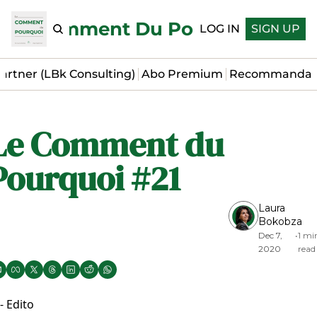
Le Comment Du Pourquoi
LOG IN
SIGN UP
artner (LBk Consulting)
Abo Premium
Recommandat
Le Comment du 
Pourquoi #21
Laura 
Bokobza
Dec 7, 
•
1 min
2020
read
- Edito