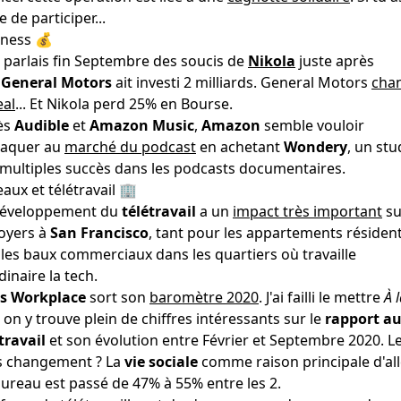
e de participer...
iness 💰
e parlais fin Septembre des soucis de
Nikola
juste après
e
General Motors
ait investi 2 milliards. General Motors
cha
eal
... Et Nikola perd 25% en Bourse.
ès
Audible
et
Amazon Music
,
Amazon
semble vouloir
taquer au
marché du podcast
en achetant
Wondery
, un stu
multiples succès dans les podcasts documentaires.
aux et télétravail 🏢
développement du
télétravail
a un
impact très important
su
loyers à
San Francisco
, tant pour les appartements résident
les baux commerciaux dans les quartiers où travaille
dinaire la tech.
is Workplace
sort son
baromètre 2020
. J'ai failli le mettre
À 
, on y trouve plein de chiffres intéressants sur le
rapport a
travail
et son évolution entre Février et Septembre 2020. L
s changement ? La
vie sociale
comme raison principale d'all
ureau est passé de 47% à 55% entre les 2.