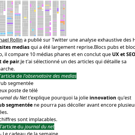
ael Rollin
a publié sur Twitter une analyse exhaustive des 
sites medias
qui a été largement reprise.Blocs pubs et blo
o, il compare 10 médias phares et en conclut que
UX et SE
 de pair
.Je t'ai sélectionné un des articles qui détaille sa
arche.
 l'article de
l'observatoire des medias
Pub segmentée
ournal du Net
t'explique pourquoi la jolie
innovation
qu'est
ub segmentée
ne pourra pas décoller avant encore plusieu
ées.
chiffres sont implacables.
 l'article du
journal du net
- Le cadeau de la semaine