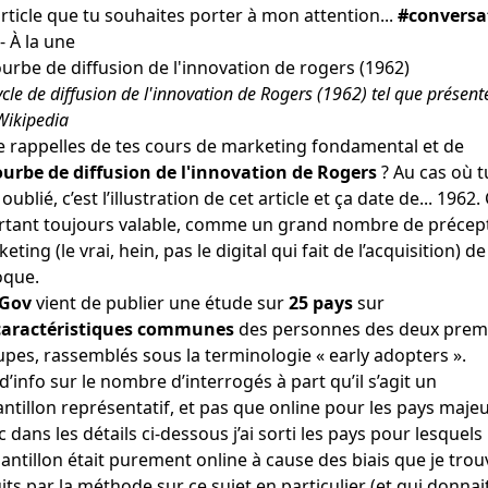
rticle que tu souhaites porter à mon attention...
#conversa
- À la une
ycle de diffusion de l'innovation de Rogers (1962) tel que présent
Wikipedia
e rappelles de tes cours de marketing fondamental et de
ourbe de diffusion de l'innovation de Rogers
? Au cas où t
 oublié, c’est l’illustration de cet article et ça date de... 1962. 
rtant toujours valable, comme un grand nombre de précep
eting (le vrai, hein, pas le digital qui fait de l’acquisition) de
oque.
Gov
vient de publier une étude sur
25 pays
sur
caractéristiques communes
des personnes des deux prem
pes, rassemblés sous la terminologie « early adopters ».
d’info sur le nombre d’interrogés à part qu’il s’agit un
ntillon représentatif, et pas que online pour les pays maje
 dans les détails ci-dessous j’ai sorti les pays pour lesquels
hantillon était purement online à cause des biais que je trou
its par la méthode sur ce sujet en particulier (et qui donnai