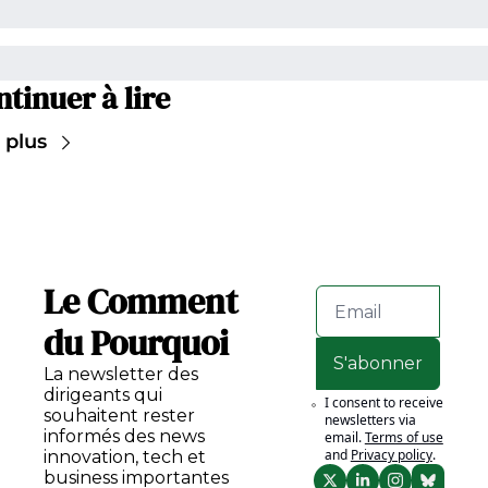
tinuer à lire
 plus
Le Comment 
du Pourquoi
S'abonner
La newsletter des 
dirigeants qui 
I consent to receive 
souhaitent rester 
newsletters via 
informés des news 
email.
Terms of use
and
Privacy policy
.
innovation, tech et 
business importantes 