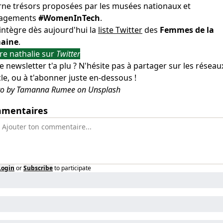
rne trésors proposées par les musées nationaux et
agements
#WomenInTech
.
 intègre dès aujourd'hui la
liste Twitter
des
Femmes de la
aine
.
re nathalie sur
Twitter
e newsletter t'a plu ? N'hésite pas à partager sur les réseau
cle, ou à t'abonner juste en-dessous !
to by Tamanna Rumee on Unsplash
mentaires
Login
or
Subscribe
to participate