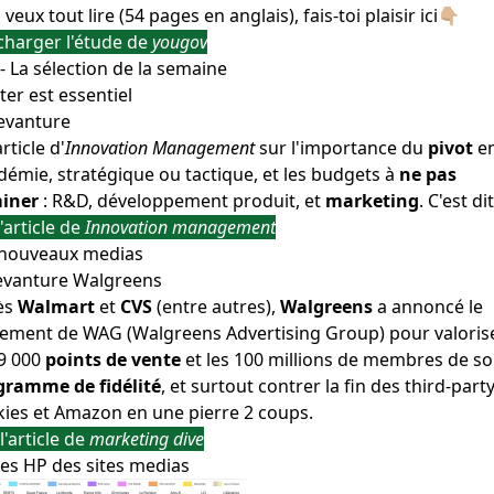
u veux tout lire (54 pages en anglais), fais-toi plaisir ici👇🏼
charger l'étude de
yougov
- La sélection de la semaine
ter est essentiel
rticle d'
Innovation Management
sur l'importance du
pivot
e
émie, stratégique ou tactique, et les budgets à
ne pas
miner
: R&D, développement produit, et
marketing
. C'est dit
 l'article de
Innovation management
 nouveaux medias
ès
Walmart
et
CVS
(entre autres),
Walgreens
a annoncé le
cement de WAG (Walgreens Advertising Group) pour valoris
 9 000
points de vente
et les 100 millions de membres de s
gramme de fidélité
, et surtout contrer la fin des third-part
ies et Amazon en une pierre 2 coups.
 l'article de
marketing dive
es HP des sites medias