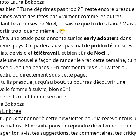
as bien ? Tu ne déprimes pas trop ? Il reste encore presque
ines avant des fêtes pas vraiment comme les autres...
ant tes courses de Noël, tu sais ce que tu dois faire ! Mais 
ortir trop, quand même... 😷
 Une
, une étude passionnante sur les
early adopters
dans
ieurs pays. On parlera aussi pas mal de
publicité
, de sites
as, de visio et
télétravail
, et bien sûr de
Noël
...
saie une nouvelle façon de ranger le vrac cette semaine, tu
s ce que tu en penses ? En commentaires sur Twitter ou
edIn, ou directement sous cette page.
i tu lis presque jusqu'au bout, tu pourras découvrir une
elle femme à suivre, bien sûr !
e lecture, et bonne semaine !
ra Bokobza
 Linktree
 tu peux
t'abonner à cette newsletter
pour la recevoir tous l
is matins ! Et ensuite pouvoir répondre directement pour
ager ton avis, tes suggestions, tes commentaires, tes critiq