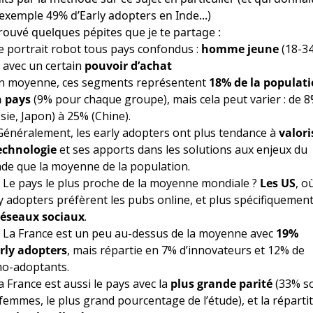
exemple 49% d’Early adopters en Inde...)
 trouvé quelques pépites que je te partage :
e portrait robot tous pays confondus :
homme jeune
(18-3
 avec un certain
pouvoir d’achat
En moyenne, ces segments représentent
18% de la populat
n pays
(9% pour chaque groupe), mais cela peut varier : de 
sie, Japon) à 25% (Chine).
énéralement, les early adopters ont plus tendance à
valori
technologie
et ses apports dans les solutions aux enjeux du
e que la moyenne de la population.
 Le pays le plus proche de la moyenne mondiale ?
Les US
, o
y adopters préfèrent les pubs online, et plus spécifiquement
réseaux sociaux
.
 La France est un peu au-dessus de la moyenne avec
19%
rly adopters
, mais répartie en 7% d’innovateurs et 12% de
mo-adoptants.
a France est aussi le pays avec la
plus grande parité
(33% s
femmes, le plus grand pourcentage de l’étude), et la réparti