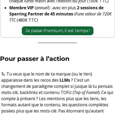
chaque lundi matin avec l’édition du jour (150€ TTC)
Membre VIP
 (
annuel
) : avec en plus 
2 sessions de 
Sparring Partner de 45 minutes
d’une valeur de 720€ 
TTC
 (480€ TTC)
Je passe Premium, il est temps !
Pour passer à l’action
🦾
 Tu veux que le nom de ta marque (ou le tien) 
apparaisse dans les recos des 
LLMs
 ? C’est un 
changement de paradigme complet si jusque là tu pensais 
mots-clé, backlinks et contenu TOFU (
Top of Funnel
). Ce qui 
compte à présent ? Les mentions plus que les liens, les 
formats autant que le contenu, les questions complètes 
posées plus que les mots-clé. Pas étonnant qu’autant 