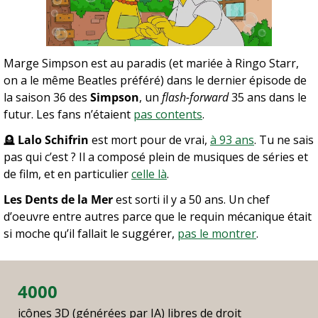
Marge Simpson est au paradis (et mariée à Ringo Starr, 
on a le même Beatles préféré) dans le dernier épisode de 
la saison 36 des 
Simpson
, un 
flash-forward
 35 ans dans le 
futur. Les fans n’étaient 
pas contents
.
🪦
Lalo Schifrin
 est mort pour de vrai, 
à 93 ans
. Tu ne sais 
pas qui c’est ? Il a composé plein de musiques de séries et 
de film, et en particulier 
celle là
.
Les Dents de la Mer
 est sorti il y a 50 ans. Un chef 
d’oeuvre entre autres parce que le requin mécanique était 
si moche qu’il fallait le suggérer, 
pas le montrer
.
4000
icônes 3D (générées par IA) libres de droit 