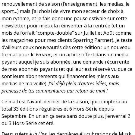
renouvellement de saison (l’enseignement, les medias, le 
sport…) mais j’ai choisi de vivre mon secteur de choix à 
mon rythme, et je fais donc une pause estivale sur cette 
newsletter pour mieux la réinventer à la rentrée (et un 
mois de forfait “compte-double” sur Juillet et Août comme 
les magazines pour mes clients Sparring Partner). Je teste 
d’ailleurs deux nouveautés dès cette édition : un nouveau 
format pour le 
En vrac
, et un article offert dans un media 
payant auquel je suis abonnée, une demande récurrente 
de mes abonnés payants (et qui leur est réservé vu que ce 
sont leurs abonnements qui financent les miens aux 
medias de ma veille). 
J’ai déjà plein d’autres idées, mais 
preneuse de tes commentaires par retour de mail !
Ce mail est l’avant-dernier de la saison, qui comptera au 
total 33 éditions régulières et 6 Hors-Série depuis 
Septembre. En un an ça sera sans doute plus, j’enverrai 2 
ou 3 Hors-Série cet été.
Deux sujets 
À la Une
, les dernières élucubrations de Musk 