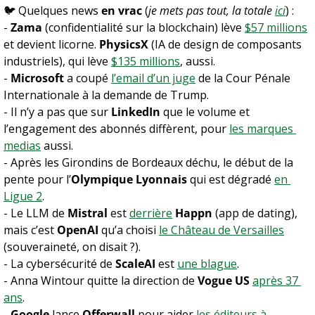
🐦 Quelques news 
en vrac
 (
je mets pas tout, la totale 
ici
) :
- 
Zama
 (confidentialité sur la blockchain) lève 
$57 millions
et devient licorne. 
PhysicsX
 (IA de design de composants 
industriels), qui lève 
$135 millions
, aussi.
- 
Microsoft
 a coupé 
l’email d’un juge
 de la Cour Pénale 
Internationale à la demande de Trump.
- Il n’y a pas que sur 
LinkedIn
 que le volume et 
l’engagement des abonnés diffèrent, pour 
les marques 
medias
 aussi.
- Après les Girondins de Bordeaux déchu, le début de la 
pente pour l’
Olympique Lyonnais
 qui est dégradé 
en 
Ligue 2
.
- Le LLM de 
Mistral
 est 
derrière
Happn
 (app de dating), 
mais c’est 
OpenAI
 qu’a choisi 
le Château de Versailles
(souveraineté, on disait ?).
- La cybersécurité de 
ScaleAI
 est 
une blague
.
- Anna Wintour quitte la direction de 
Vogue US
après 37 
ans
.
- 
Google
 lance 
Offerwall
 pour aider 
les éditeurs à 