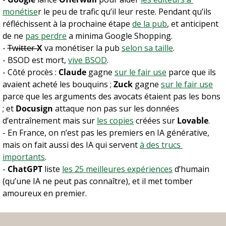
monétise
r le peu de trafic qu’il leur reste. Pendant qu’ils 
réfléchissent à la prochaine étape 
de la pub
, et anticipent 
de ne 
pas perdre
 a minima Google Shopping.
- T̶w̶i̶t̶t̶e̶r̶ 
X
 va monétiser la pub 
selon sa taille
.
- BSOD est mort, 
vive BSOD
.
- Côté procès : 
Claude
 gagne 
sur le fair use
 parce que ils 
avaient acheté les bouquins ; 
Zuck
 gagne 
sur le fair use
parce que les arguments des avocats étaient pas les bons 
; et 
Docusign
 attaque non pas sur les données 
d’entraînement mais sur 
les copies
 créées sur 
Lovable
.
- En France, on n’est pas les premiers en IA générative, 
mais on fait aussi des IA qui servent 
à des trucs 
importants
.
- 
ChatGPT
 liste 
les 25 meilleures expériences
 d’humain 
(qu’une IA ne peut pas connaître), et il met tomber 
amoureux en premier.