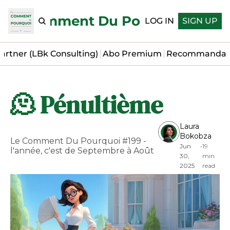
Le Comment Du Pourquoi
LOG IN
SIGN UP
artner (LBk Consulting)
Abo Premium
Recommandat
🫠 Pénultième
Laura 
Bokobza
Le Comment Du Pourquoi #199 - 
Jun 
•
19 
l'année, c'est de Septembre à Août
30, 
min 
2025
read