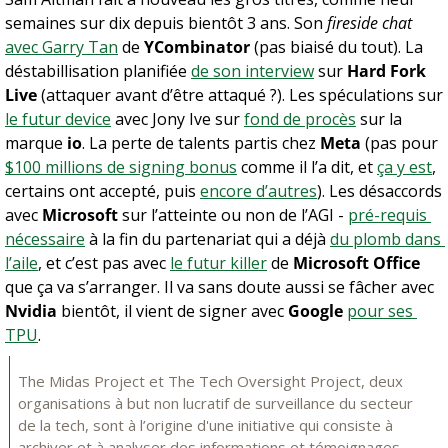
semaines sur dix depuis bientôt 3 ans. Son 
fireside chat
avec Garry Tan
 de 
YCombinator
 (pas biaisé du tout). La 
déstabillisation planifiée 
de son interview
 sur 
Hard Fork 
Live 
(attaquer avant d’être attaqué ?). Les spéculations sur 
le futur device
 avec Jony Ive sur 
fond de procès
 sur la 
marque 
io
. La perte de talents partis chez 
Meta
 (pas pour 
$100 millions de signing bonus
 comme il l’a dit, et 
ça y est
, 
certains ont accepté, puis 
encore d’autres
). Les désaccords 
avec 
Microsoft
 sur l’atteinte ou non de l’AGI - 
pré-requis 
nécessaire
 à la fin du partenariat qui a déjà 
du plomb dans 
l’aile
, et c’est pas avec 
le futur killer
 de 
Microsoft Office
que ça va s’arranger. Il va sans doute aussi se fâcher avec 
Nvidia
 bientôt, il vient de signer avec 
Google
pour ses 
TPU
.
The Midas Project et The Tech Oversight Project, deux 
organisations à but non lucratif de surveillance du secteur 
de la tech, sont à l’origine d'une initiative qui consiste à 
archiver et à analyser des informations et témoignages 