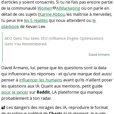
d’articles y soient consacrés. Si tu ne fais pas encore partie 
de la communauté 
Women
💜
AIMarketing
 où on parle en 
détail de ces sujets (
Karine Abbou
 les maîtrise à merveille), 
tu peux lire 
les 5 réalités
 qui nous attendent ou 
le 
playbook
 de Kevan Lee.
AEO Gets You Seen. IEO (Influence Engine Optimization) 
Gets You Remembered.
David Armano
David Armano, lui, pense que les questions sont la data 
qui influencera les réponses - et qu’une marque doit aussi 
penser à 
influencer les humains
 avant qu’ils n’aillent poser 
les questions aux IA. Quant aux mentions, petit guide 
pour te lancer
 sur 
Reddit
, LA plateforme qui manque 
probablement à ton radar.
🔐
 Les dangers des mirages des IA, reproduire le format 
de graphique préféré de 
Chartr
 gratuitement, le guide 