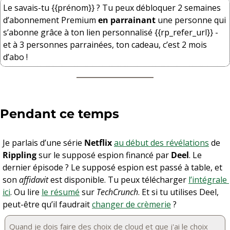
Le savais-tu {{prénom}} ? Tu peux débloquer 2 semaines 
d’abonnement Premium 
en parrainant
 une personne qui 
s’abonne grâce à ton lien personnalisé {{rp_refer_url}} - 
et à 3 personnes parrainées, ton cadeau, c’est 2 mois 
d’abo !
Pendant ce temps
Je parlais d’une série 
Netflix
au début des révélations
 de 
Rippling
 sur le supposé espion financé par 
Deel
. Le 
dernier épisode ? Le supposé espion est passé à table, et 
son 
affidavit
 est disponible. Tu peux télécharger 
l’intégrale 
ici
. Ou lire 
le résumé
 sur 
TechCrunch
. Et si tu utilises Deel, 
peut-être qu’il faudrait 
changer de crèmerie
 ?
Quand je dois faire des choix de cloud et que j'ai le choix 