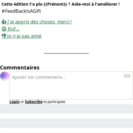
Cette édition t'a plu {{Prénom}} ? Aide-moi à l'améliorer !
#FeedBackIsAGift
👍 
J'ai appris des choses, merci !
😐 
Bof.
..
👎 
Je n'ai pas aimé
Commentaires
Login
or
Subscribe
to participate