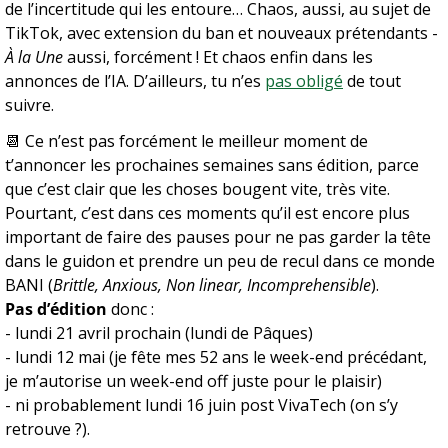
de l’incertitude qui les entoure… Chaos, aussi, au sujet de 
TikTok, avec extension du ban et nouveaux prétendants - 
À la Une
 aussi, forcément ! Et chaos enfin dans les 
annonces de l’IA. D’ailleurs, tu n’es 
pas obligé
 de tout 
suivre. 
📆
 Ce n’est pas forcément le meilleur moment de 
t’annoncer les prochaines semaines sans édition, parce 
que c’est clair que les choses bougent vite, très vite. 
Pourtant, c’est dans ces moments qu’il est encore plus 
important de faire des pauses pour ne pas garder la tête 
dans le guidon et prendre un peu de recul dans ce monde 
BANI (
Brittle, Anxious, Non linear, Incomprehensible
). 
Pas d’édition
 donc : 
- 
lundi 21 avril prochain (lundi de Pâques)
- 
lundi 12 mai (je fête mes 52 ans le week-end précédant, 
je m’autorise un week-end off juste pour le plaisir)
- 
ni probablement lundi 16 juin post VivaTech (on s’y 
retrouve ?).