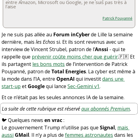
entre Amazon, Microsoft ou Google, je ne suis pas très à 
l'aise
Patrick Pouyanné
Je ne suis pas allée au 
Forum inCyber
 de Lille la semaine 
dernière, mais 
les Echos
 si. Et ils sont revenus avec un 
interview de Vincent Strubel, patron de l’
Anssi
 - qui te 
rappelle que 
prévenir coûte moins cher que guérir
.
🇫🇷
 Et 
ils partagent 
les bons mots
 de l’intervention de Patrick 
Pouyanné, patron de 
Total Energies
. La cyber est même à 
la mode dans l’IA, entre 
OpenAI
 qui investit 
dans une 
start-up
 et 
Google
 qui lance 
Sec-Gemini v1
.
Et ce n’était pas les seules annonces IA de la semaine.
La suite de cette rubrique est réservé 
aux abonnés Premium
.
🐦 Quelques news 
en vrac
 :
Le gouvernement Trump n’utilise pas que 
Signal
, 
mais 
aussi
GMail
. Il n’y a plus de 
femmes astronautes
 dans les 