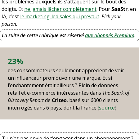
les problèmes auxquels ils s’attaquent sur le bout des 
doigts. Et 
ne jamais lâcher complètement
. Pour 
SaaStr
, en 
IA, c’est 
le marketing-led sales qui prévaut
. 
Pick your 
poison
.
La suite de cette rubrique est réservé 
aux abonnés Premium
.
23%
des consommateurs seulement apprécient de voir 
un influenceur promouvoir une marque. Et si 
l’enchantement était ailleurs ? Plein de données 
retail et e-commerce intéressantes dans 
The Spark of 
Discovery Report
 de 
Criteo
, basé sur 6000 clients 
interrogés dans 6 pays, dont la France 
source
(
)
Tu n’as pas envie de t’engager dans un abonnenement ? 