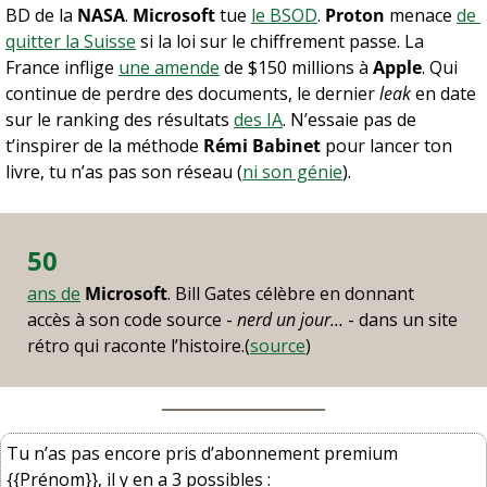
BD de la 
NASA
. 
Microsoft
 tue 
le BSOD
. 
Proton
 menace 
de 
quitter la Suisse
 si la loi sur le chiffrement passe. La 
France inflige 
une amende
 de $150 millions à 
Apple
. Qui 
continue de perdre des documents, le dernier 
leak
 en date 
sur le ranking des résultats 
des IA
. N’essaie pas de 
t’inspirer de la méthode 
Rémi Babinet
 pour lancer ton 
livre, tu n’as pas son réseau (
ni son génie
).
50
ans de
Microsoft
. Bill Gates célèbre en donnant 
accès à son code source - 
nerd un jour…
 - dans un site 
rétro qui raconte l’histoire.(
source
)
Tu n’as pas encore pris d’abonnement premium 
{{Prénom}}, il y en a 3 possibles : 