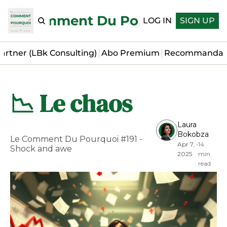
Le Comment Du Pourquoi
LOG IN
SIGN UP
artner (LBk Consulting)
Abo Premium
Recommandat
📉 Le chaos
Laura 
Bokobza
Le Comment Du Pourquoi #191 - 
Apr 7, 
•
14 
Shock and awe
2025
min 
read