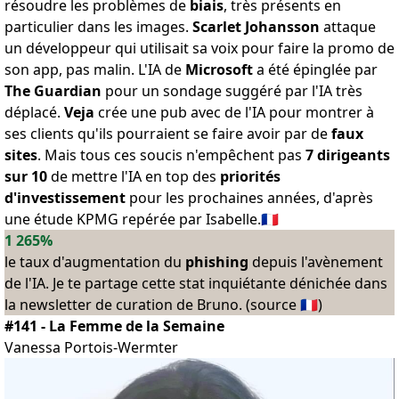
résoudre les problèmes de
biais
, très présents en
particulier
dans les images
.
Scarlet Johansson
attaque
un développeur qui utilisait sa voix pour faire
la promo de
son app
, pas malin. L'IA de
Microsoft
a été épinglée par
The Guardian
pour
un sondage suggéré par l'IA très
déplacé
.
Veja
crée
une pub avec de l'IA
pour montrer à
ses clients qu'ils pourraient se faire avoir par de
faux
sites
. Mais tous ces soucis n'empêchent pas
7 dirigeants
sur 10
de mettre l'IA en top des
priorités
d'investissement
pour les prochaines années, d'après
une étude KPMG
repérée
par Isabelle
.🇫🇷
1 265%
le taux d'augmentation du
phishing
depuis l'avènement
de l'IA. Je te partage cette stat inquiétante dénichée dans
la newsletter de curation de
Bruno
. (
source
🇫🇷)
#141 - La Femme de la Semaine
Vanessa Portois-Wermter