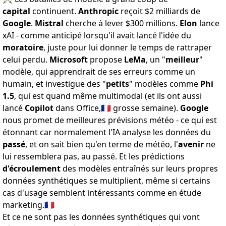
capital
continuent.
Anthropic
reçoit
$2 milliards
de
Google
.
Mistral
cherche à lever
$300 millions
.
Elon
lance
xAI
- comme anticipé lorsqu'il avait lancé l'idée du
moratoire
, juste pour lui donner le temps de rattraper
celui perdu.
Microsoft
propose
LeMa
, un "
meilleur
"
modèle, qui
apprendrait de ses erreurs
comme un
humain, et investigue des "
petits
" modèles comme
Phi
1.5
, qui est
quand même multimodal
(et ils ont aussi
lancé
Copilot
dans Office
,🇫🇷 grosse semaine).
Google
nous promet de meilleures
prévisions météo
- ce qui est
étonnant car normalement l'IA analyse les données du
passé
, et on sait bien qu'en terme de météo, l'
avenir
ne
lui ressemblera pas, au passé. Et les prédictions
d'écroulement
des modèles entraînés sur leurs propres
données synthétiques
se multiplient, même si certains
cas d'usage semblent intéressants comme
en étude
marketing
.🇫🇷
Et ce ne sont pas les données synthétiques qui vont