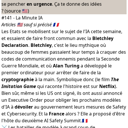
se pencher
en urgence
. Ça te donne des idées
? (
source
🇺🇸)
#141 - La Minute IA
Articles 🇺🇸
sauf si précisé 🇫🇷
Les Etats se mobilisent sur le sujet de l'IA cette semaine,
et essaient de faire front commun avec la
Bletchley
Declaration
.
Bletchley
, c'est le lieu mythique où
beaucoup de femmes passaient leur temps à craquer des
codes de communication ennemis pendant la Seconde
Guerre Mondiale, et où
Alan Turing
a développé le
premier ordinateur pour arrêter de faire de la
cryptographie
à la main. Symbolique donc (le film
The
Imitation Game
qui raconte l'histoire est sur
Netflix
).
Bien sûr, même si les US ont signé, ils ont aussi annoncé
un
Executive Order
pour obliger les prochains modèles
d'IA à
dévoiler
au gouvernement
leurs mesures de Safety
et Cybersecurity
. Et la
France
alors ? Elle a proposé d'être
l'hôte du deuxième
AI Safety Summit
.🇫🇷
⚔️ Les batailles de modèle à grand coup de