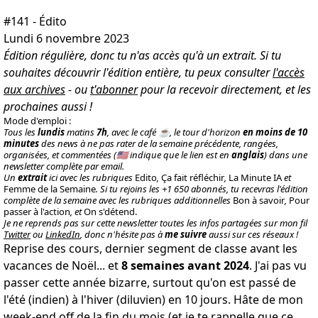
#141 - Édito
Lundi 6 novembre 2023
Édition régulière, donc tu n'as accès qu'à un extrait. Si tu
souhaites découvrir l'édition entière, tu peux consulter
l'accès
aux archives
- ou
t'abonner
pour la recevoir directement, et les
prochaines aussi !
Mode d'emploi :
Tous les
lundis
matins
7h
, avec le café ☕️, le tour d'horizon
en moins de 10
minutes
des news à ne pas rater de la semaine précédente, rangées,
organisées, et commentées (🇺🇸 indique que le lien est en
anglais
) dans une
newsletter complète par email.
Un
extrait
ici avec les rubriques
Edito
,
Ça fait réfléchir
,
La Minute IA
et
Femme de la Semaine
. Si tu rejoins les +1 650 abonnés, tu recevras l'édition
complète de la semaine avec les rubriques additionnelles
Bon à savoir
,
Pour
passer à l'action
, et
On s'détend.
Je ne reprends pas sur cette newsletter toutes les infos partagées sur mon fil
Twitter
ou
LinkedIn
, donc n'hésite pas à
me suivre
aussi sur ces réseaux !
Reprise des cours, dernier segment de classe avant les
vacances de Noël... et
8 semaines avant 2024
. J'ai pas vu
passer cette année bizarre, surtout qu'on est passé de
l'été (indien) à l'hiver (diluvien) en 10 jours. Hâte de mon
week-end off de la fin du mois (et je te rappelle que ce