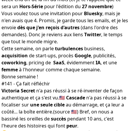
sera un
Hors-Série
pour l'édition du
27 novembre
)
Vous voulez tous une invitation pour
Bluesky
, mais je
n'en avais que 4. Promis, je garde tous les emails, et je les
envoie
dès que j'en reçois d'autres
(dans l'ordre des
demandes). Donc je reviens aux liens
Twitter
, le temps
que tout le monde migre.
Cette semaine, on parle
turbulences
business,
acquisition
de start-ups, procès
Google
, publicités,
coworking
, pricing de
SaaS
, évidemment
IA
, et une
femme
à l'honneur comme chaque semaine.
Bonne semaine !
#141 - Ça fait réfléchir
Victoria Secret
n'a pas réussi à se ré-inventer de façon
authentique et
ça s'est vu
.🇺🇸
Cascade
n'a pas réussi à se
focaliser sur
une seule cible
au démarrage, et ça leur a
coûté... la boîte entière.(
source
🇺🇸) Bref, on nous a
bassiné les oreilles de
succès
pendant 10 ans, c'est
l'heure des histoires qui font
peur
.