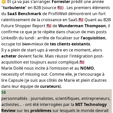
😳 Et ça va pas s'arranger.
Forrester
prédit une année
"
turbulente
" en B2B (
source
🇺🇸) . Les premiers éléments
du
SaaS Benchmark
de ProfitWell démontrent un fort
ralentissement de la croissance en SaaS
.🇺🇸 Quant au
B2B
Future Shopper Report
🇺🇸 de
Wunderman Thompson
, il
confirme ce que je te répète dans chacun de
mes posts
LinkedIn
du lundi : arrête de focaliser sur
l'acquisition
,
occupe toi b̶i̶e̶n̶ mieux de
tes clients existants
.
Il y a plein de start-ups à vendre en ce moment, alors
acheter
devient facile. Mais réussir l'intégration post-
acquisition est
toujours aussi compliqué
.🇺🇸
Marie Dollé
nous incite à l'omission et au
NOMO
,
necessity of missing out
. Comme elle, je t'encourage à
lire
Capsule
(je suis aux côtés de Marie et plein d'autres
dans leur équipe de
curateurs
).
58
personnalités - journalistes, scientifiques, entrepreneurs,
activistes... - ont été interrogées par la
MIT Technology
Review
sur les
problèmes
sur lesquels le monde devrait