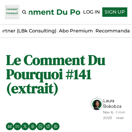
Le Comment Du Pourquoi
LOG IN
SIGN UP
artner (LBk Consulting)
Abo Premium
Recommandat
Le Comment Du 
Pourquoi #141 
(extrait)
Laura 
Bokobza
Nov 6, 
•
1 min 
2023
read