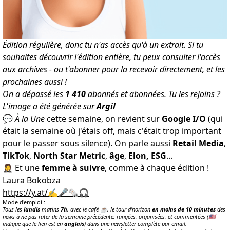
Édition régulière, donc tu n'as accès qu'à un extrait. Si tu
souhaites découvrir l'édition entière, tu peux consulter
l'accès
aux archives
- ou
t'abonner
pour la recevoir directement, et les
prochaines aussi !
On a dépassé les
1
410
abonnés et abonnées.
Tu les rejoins
?
L'image a été générée sur
Argil
💬
À la Une
cette semaine, on revient sur
Google I/O
(qui
était la semaine où j'étais off, mais c'était trop important
pour le passer sous silence). On parle aussi
Retail Media
,
TikTok
,
North Star Metric
,
âge
,
Elon, ESG
...
🤵‍♀️ Et une
femme à suivre
, comme à chaque édition !
Laura Bokobza
https://y.at/✍️🎤🗞️🎧
Mode d'emploi :
Tous les
lundis
matins
7h
, avec le café ☕️, le tour d'horizon
en moins de 10 minutes
des
news à ne pas rater de la semaine précédente, rangées, organisées, et commentées (🇺🇸
indique que le lien est en
anglais
) dans une newsletter complète par email.