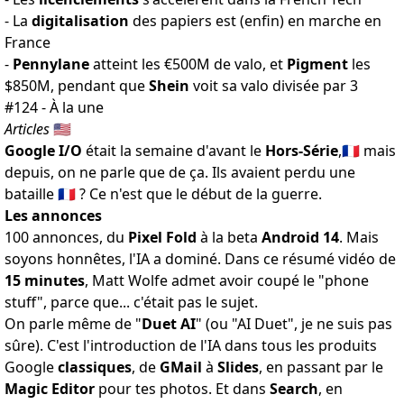
- La
digitalisation
des papiers est (enfin)
en marche en
France
-
Pennylane
atteint les
€500M de valo
, et
Pigment
les
$850M
, pendant que
Shein
voit sa valo
divisée par 3
#124 - À la une
Articles
🇺🇸
Google I/O
était la semaine d'avant le
Hors-Série
,🇫🇷 mais
depuis, on ne parle que de ça. Ils avaient perdu
une
bataille
🇫🇷 ? Ce n'est que le début de la guerre.
Les annonces
100 annonces
, du
Pixel Fold
à la beta
Android 14
. Mais
soyons honnêtes,
l'IA a dominé
. Dans ce résumé vidéo de
15 minutes
, Matt Wolfe admet
avoir coupé le "phone
stuff"
, parce que... c'était pas le sujet.
On parle même de "
Duet AI
" (ou "AI Duet", je ne suis pas
sûre). C'est l'introduction de l'IA dans tous les produits
Google
classiques
, de
GMail
à
Slides
, en passant par le
Magic Editor
pour tes photos
. Et
dans
Search
, en