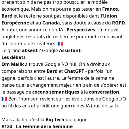
prenant soin de ne pas trop bousculer
le modèle
économique
. Mais on ne pourra pas tester en
France
.
Bard
et le reste ne sont pas disponibles dans l'
Union
Européenne
et au
Canada
, sans doute
à cause du
RGPD
.
À noter, une annonce non-IA :
Perspectives
. Un nouvel
onglet des résultats de recherche pour mettre en avant
du contenu de créateurs
. 🇫🇷
Le grand
absent
?
Google
Assistant
.
Les débats
Om Malik
a trouvé
Google I/O nul
. On a droit aux
comparaisons entre
Bard
et
ChatGPT
- parfois
l'un
gagne
, parfois
c'est l'autre
. La
femme de la semaine
pense que le changement majeur en train de s'opérer est
le passage de
cocons sémantiques
à la
conversation
.
🇫🇷 Ben Thomson revient sur les évolutions de Google I/O
au fil des ans et prédit
une guerre des IA
(oui, on sait).
Mais à la fin,
c'est la
Big Tech
qui gagne
.
#124 - La Femme de la Semaine