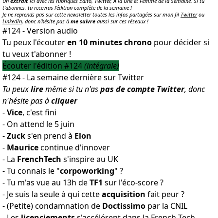
Un
extrait
ici avec les rubriques Edito, Twitter, À la Une et Femme de la Semaine. Si tu
t'abonnes, tu recevras l'édition complète de la semaine !
Je ne reprends pas sur cette newsletter toutes les infos partagées sur mon fil
Twitter
ou
LinkedIn
, donc n'hésite pas à
me suivre
aussi sur ces réseaux !
#124 - Version audio
Tu peux l'écouter
en 10 minutes chrono
pour décider si
tu veux t'abonner !
Écouter l'édition #124
(intégrale)
#124 - La semaine dernière sur Twitter
Tu peux
lire
même si tu n'as
pas de compte Twitter
, donc
n'hésite pas à
cliquer
-
Vice
,
c'est fini
- On attend
le 5 juin
-
Zuck
s'en prend
à
Elon
-
Maurice
continue
d'innover
- La
FrenchTech
s'inspire au UK
- Tu connais
le "
corpoworking
"
?
- Tu m'as vue au 13h de
TF1
sur l'éco-score
?
- Je suis la seule à qui cette
acquisition
fait peur
?
- (Petite) condamnation de
Doctissimo
par la CNIL
- Les
licenciements
s'accélérent
dans la French Tech