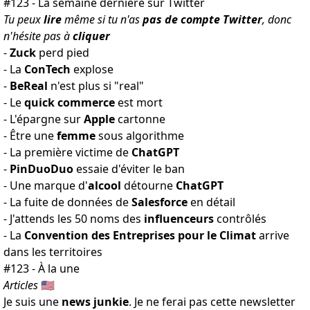
#123 - La semaine dernière sur Twitter
Tu peux
lire
même si tu n'as
pas de compte Twitter
, donc
n'hésite pas à
cliquer
-
Zuck
perd pied
- La
ConTech
explose
-
BeReal
n'est
plus si "real"
- Le
quick commerce
est mort
- L'épargne sur
Apple
cartonne
- Être
une
femme
sous algorithme
- La
première victime
de
ChatGPT
-
PinDuoDuo
essaie
d'éviter le ban
- Une marque d'
alcool
détourne
ChatGPT
- La fuite de données de
Salesforce
en détail
- J'attends
les 50 noms
des
influenceurs
contrôlés
- La
Convention des Entreprises pour le Climat
arrive
dans les territoires
#123 - À la une
Articles
🇺🇸
Je suis une
news junkie
. Je ne ferai pas cette newsletter