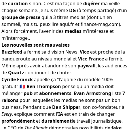
de
curation
sinon. C'est ma façon de
digérer
ma veille
chaque semaine. Je suis même
DG
(à temps partagé) d'un
groupe de presse
qui a 3 titres medias (dont un en
sommeil, mais tu peux lire
aqui.fr
et
finance-mag.com
).
Alors forcément, l'avenir des
medias
m'intéresse et
m'interroge..
Les nouvelles sont mauvaises
Buzzfeed
a fermé sa division News.
Vice
est proche de la
banqueroute
au niveau mondial
et
Vice France
a fermé.
Même après avoir abandonné son
paywall
, les audiences
de
Quartz
continuent de chuter
.
Cyrille Franck
appelle ça
"l'agonie du modèle 100%
gratuit"
.🇫🇷
Ben Thompson
pense qu'un media doit
mélanger
pub
et
abonnements
.
Evan Armstrong
liste
7
raisons
pour lesquelles les medias
ne sont pas un bon
business
. Pendant que
Dan Shipper
, son co-fondateur à
Every
, explique comment l'
IA
est en train de changer
profondément
et
durablement
le travail journalistique
.
Le CEO de
The Atlantic
démontre les possibilités de
fake