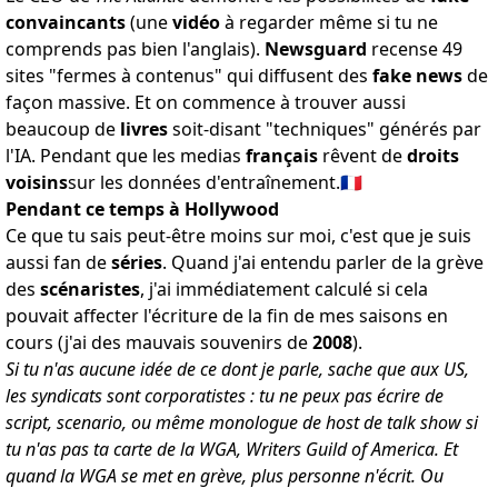
convaincants
(
une
vidéo
à regarder
même si tu ne
comprends pas bien l'anglais).
Newsguard
recense
49
sites "fermes à contenus"
qui diffusent des
fake news
de
façon massive. Et on commence à trouver aussi
beaucoup de
livres
soit-disant "techniques"
générés par
l'IA
. Pendant que les medias
français
rêvent de
droits
voisins
sur les données d'entraînement
.🇫🇷
Pendant ce temps à Hollywood
Ce que tu sais peut-être moins sur moi, c'est que je suis
aussi fan de
séries
. Quand j'ai entendu parler de la grève
des
scénaristes
, j'ai immédiatement calculé si cela
pouvait affecter l'écriture de la fin de mes saisons en
cours (j'ai des mauvais
souvenirs de
2008
).
Si tu n'as aucune idée de ce dont je parle, sache que aux US,
les syndicats sont corporatistes : tu ne peux pas écrire de
script, scenario, ou même monologue de host de talk show si
tu n'as pas ta carte de la WGA, Writers Guild of America. Et
quand la WGA se met en grève, plus personne n'écrit.
Ou