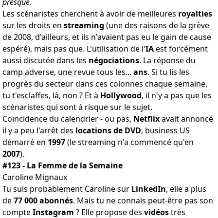
presque
.
Les scénaristes cherchent à avoir de meilleures
royalties
sur les droits en
streaming
(une des raisons de la grève
de 2008, d'ailleurs, et ils n'avaient pas eu le gain de cause
espéré), mais pas que. L'utilisation de l'
IA
est forcément
aussi
discutée dans les
négociations
. La réponse du
camp adverse, une revue
tous les...
ans
. Si tu lis les
progrès du secteur dans ces colonnes chaque semaine,
tu t'esclaffes, là, non ? Et à
Hollywood
, il n'y a pas que les
scénaristes qui sont
à risque sur le sujet
.
Coïncidence du calendrier -
ou pas
,
Netflix
avait annoncé
il y a peu l
'arrêt des
locations de DVD
, business US
démarré en
1997
(le streaming n'a commencé qu'en
2007
).
#123 - La Femme de la Semaine
Caroline Mignaux
Tu suis probablement Caroline sur
LinkedIn
, elle a plus
de
77 000 abonnés
. Mais tu ne connais peut-être pas son
compte
Instagram
? Elle propose des
vidéos
très