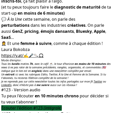
inscris-toi
, ça fait plaisir à l'algo.
(et tu peux toujours faire
le
diagnostic de maturité
de ta
start-up
en moins de 6 minutes)
💬
À la Une
cette semaine, on parle des
perturbations
dans les industries
créatives
. On parle
aussi
GenZ
,
pricing
,
émojis dansants
,
Bluesky
,
Apple
,
SaaS
...
🤵‍♀️ Et une
femme à suivre
, comme à chaque édition !
Laura Bokobza
https://y.at/✍️🎤🗞️🎧
Mode d'emploi :
Tous les
lundis
matins
7h
, avec le café ☕️, le tour d'horizon
en moins de 10 minutes
des
news à ne pas rater de la semaine précédente, rangées, organisées, et commentées (🇺🇸
indique que le lien est en
anglais
) dans une newsletter complète par email.
Un
extrait
ici avec les rubriques Edito, Twitter, À la Une et Femme de la Semaine. Si tu
t'abonnes, tu recevras l'édition complète de la semaine !
Je ne reprends pas sur cette newsletter toutes les infos partagées sur mon fil
Twitter
ou
LinkedIn
, donc n'hésite pas à
me suivre
aussi sur ces réseaux !
#123 - Version audio
Tu peux l'écouter
en 10 minutes chrono
pour décider si
tu veux t'abonner !
Écouter l'édition #123
(intégrale)