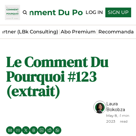
Le Comment Du Pourquoi
LOG IN
SIGN UP
artner (LBk Consulting)
Abo Premium
Recommandat
Le Comment Du 
Pourquoi #123 
(extrait)
Laura 
Bokobza
May 8, 
•
1 min 
2023
read