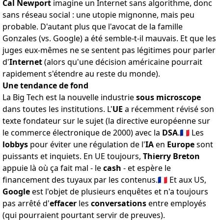
Cal Newport
imagine un Internet sans algorithme
, donc
sans réseau social : une utopie mignonne, mais
peu
probable
. D'autant plus que l'avocat de la famille
Gonzales (vs. Google) a été
semble-t-il mauvais
. Et que les
juges eux-mêmes
ne se sentent pas légitimes
pour parler
d'
Internet
(alors qu'une décision américaine pourrait
rapidement s'étendre au reste du monde).
Une tendance de fond
La Big Tech est la nouvelle industrie
sous microscope
dans toutes les institutions. L'
UE
a récemment révisé son
texte fondateur sur le sujet (la directive européenne sur
le commerce électronique de 2000)
avec la
DSA
.🇫🇷 Les
lobbys
pour éviter une régulation de l'
IA
en
Europe
sont
puissants et inquiets
. En UE toujours,
Thierry Breton
appuie là où ça fait mal - le
cash
- et espère
le
financement des tuyaux par les contenus
.🇫🇷 Et aux US,
Google
est l'objet de plusieurs enquêtes et n'a toujours
pas arrêté d'
effacer
les
conversations
entre employés
(qui pourraient pourtant servir de preuves).