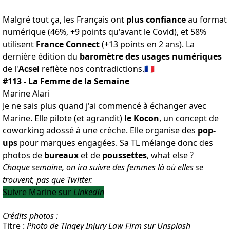
Malgré tout ça, les Français ont
plus confiance
au format
numérique (46%, +9 points qu'avant le Covid), et 58%
utilisent
France Connect
(+13 points en 2 ans). La
dernière édition du
baromètre des usages numériques
de l'
Acsel
reflète nos contradictions
.🇫🇷
#113 - La Femme de la Semaine
Marine Alari
Je ne sais plus quand j'ai commencé à échanger avec
Marine. Elle pilote (et agrandit)
le Kocon
, un concept de
coworking adossé à une crèche. Elle organise des
pop-
ups
pour marques engagées. Sa TL mélange donc des
photos de
bureaux
et de
poussettes
, what else ?
Chaque semaine, on ira suivre des femmes là où elles se
trouvent, pas que Twitter.
Suivre Marine sur
LinkedIn
Crédits photos :
Titre :
Photo de Tingey Injury Law Firm sur Unsplash