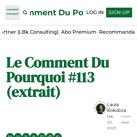
Le Comment Du Pourquoi
LOG IN
SIGN UP
artner (LBk Consulting)
Abo Premium
Recommandat
Le Comment Du 
Pourquoi #113 
(extrait)
Laura 
Bokobza
Feb 
•
1 min 
20, 
read
2023