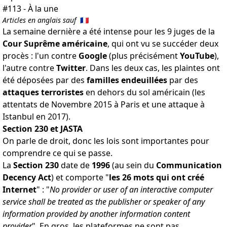
#113 - À la une
Articles en anglais sauf
🇫🇷
La semaine dernière a été intense pour les 9 juges de la
Cour Suprême américaine
, qui ont vu se succéder deux
procès : l'un contre
Google
(plus précisément
YouTube
),
l'autre contre
Twitter
.
Dans les deux cas
, les plaintes ont
été déposées par des
familles endeuillées
par des
attaques terroristes
en dehors du sol américain (les
attentats de Novembre 2015 à Paris et une attaque à
Istanbul en 2017).
Section 230 et JASTA
On parle de droit, donc les lois sont importantes pour
comprendre ce qui se passe.
La
Section 230
date de
1996
(au sein du
Communication
Decency Act
) et comporte "
les 26 mots qui ont créé
Internet
" : "
No provider or user of an interactive computer
service shall be treated as the publisher or speaker of any
information provided by another information content
provider
". En gros, les plateformes ne sont pas