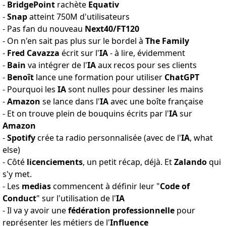
-
BridgePoint
rachète
Equativ
-
Snap
atteint
750M d'utilisateurs
- Pas fan
du nouveau
Next40/FT120
- On n'en sait pas plus sur
le bordel à
The Family
-
Fred Cavazza
écrit sur l'
IA
-
à lire, évidemment
-
Bain
va intégrer de l'
IA
aux recos pour ses clients
-
Benoît
lance une formation
pour utiliser
ChatGPT
- Pourquoi les
IA
sont nulles
pour dessiner les mains
-
Amazon
se lance dans l'
IA
avec une boîte française
- Et on trouve
plein de bouquins écrits par l'
IA
sur
Amazon
-
Spotify
crée
ta radio personnalisée
(avec de l'
IA
, what
else)
- Côté
licenciements
,
un petit récap
, déjà. Et
Zalando
qui
s'y met
.
- Les
medias
commencent à définir leur "
Code of
Conduct
" sur
l'utilisation de l'
IA
- Il va y avoir une
fédération professionnelle
pour
représenter
les métiers de l'
Influence