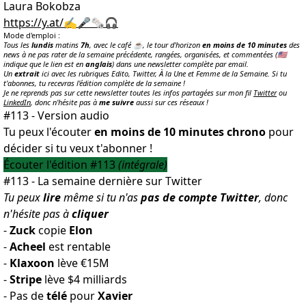
Laura Bokobza
https://y.at/✍️🎤🗞️🎧
Mode d'emploi :
Tous les
lundis
matins
7h
, avec le café ☕️, le tour d'horizon
en moins de 10 minutes
des
news à ne pas rater de la semaine précédente, rangées, organisées, et commentées (🇺🇸
indique que le lien est en
anglais
) dans une newsletter complète par email.
Un
extrait
ici avec les rubriques Edito, Twitter, À la Une et Femme de la Semaine. Si tu
t'abonnes, tu recevras l'édition complète de la semaine !
Je ne reprends pas sur cette newsletter toutes les infos partagées sur mon fil
Twitter
ou
LinkedIn
, donc n'hésite pas à
me suivre
aussi sur ces réseaux !
#113 - Version audio
Tu peux l'écouter
en moins de 10 minutes chrono
pour
décider si tu veux t'abonner !
Écouter l'édition #113
(intégrale)
#113 - La semaine dernière sur Twitter
Tu peux
lire
même si tu n'as
pas de compte Twitter
, donc
n'hésite pas à
cliquer
-
Zuck
copie
Elon
-
Acheel
est rentable
-
Klaxoon
lève €15M
-
Stripe
lève $4 milliards
- Pas de
télé
pour
Xavier