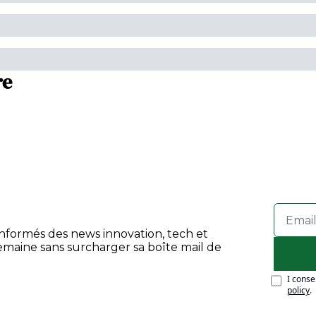
re
informés des news innovation, tech et 
maine sans surcharger sa boîte mail de 
I conse
policy
.