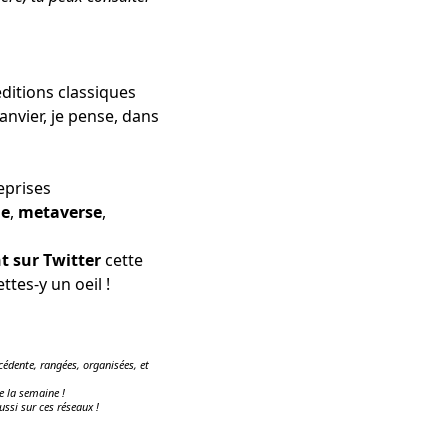
éditions classiques
anvier, je pense, dans
eprises
le
,
metaverse
,
t sur Twitter
cette
jettes-y un oeil !
édente, rangées, organisées, et
e la semaine !
ussi sur ces réseaux !