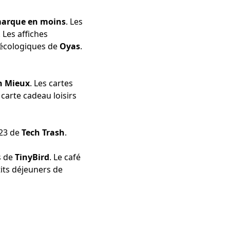
marque en moins
. Les
. Les
affiches
écologiques
de
Oyas
.
n Mieux
. Les cartes
a carte cadeau
loisirs
23
de
Tech Trash
.
s
de
TinyBird
. Le
café
its déjeuners
de