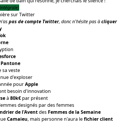
lle de bain qui résonne, je cherchais le silence !
(intégrale)
ière sur Twitter
n'as
pas de compte Twitter
, donc n'hésite pas à
cliquer
y
Tok
orne
ryption
esforce
r
Pantone
 sa veste
inue
d'exploser
'année
pour
Apple
ont
besoin d'innovation
se
à
80k€
par présent
e femmes
designés par des femmes
ndrier de l'Avent
des
Femmes de la Semaine
que
Camaieu
, mais
personne n'aura
le
fichier client