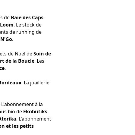
ns
de
Baie des Caps
.
Loom
. Le
stock de
nts de running
de
e
N'Go
.
rets de Noël
de
Soin de
Art de la Boucle
. Les
ce
.
Bordeaux
. La
joaillerie
. L'abonnement à la
ous bio
de
Ekobutiks
.
Atorika
. L'abonnement
n et les petits