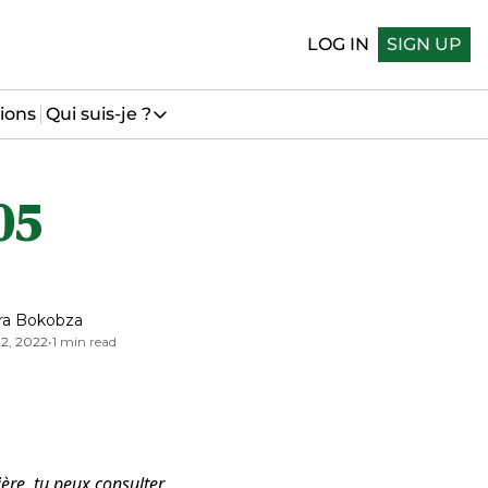
LOG IN
SIGN UP
ions
Qui suis-je ?
Qui suis-je ?
Qui suis-je
5 
Me suivre sur LinkedIn
Me suivre sur Bluesky
ra Bokobza
12, 2022
•
1 min read
ière, tu peux consulter