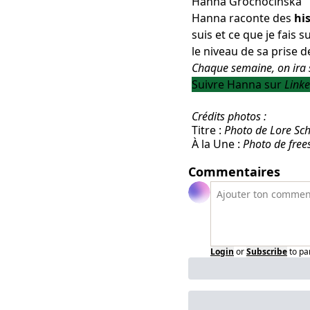
Hanna Grochocinska
Hanna raconte des
hi
suis et ce que je fais
su
le niveau de sa prise d
Chaque semaine, on ira s
Suivre Hanna sur
Link
Crédits photos :
Titre :
Photo de Lore Sc
À la Une :
Photo de free
Commentaires
Login
or
Subscribe
to pa