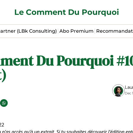
Le Comment Du Pourquoi
artner (LBk Consulting)
Abo Premium
Recommandat
ment Du Pourquoi #10
t)
Lau
Dec 
22
u n'as accès qu'à un extrait. Si tu souhaites découvrir l'édition ent