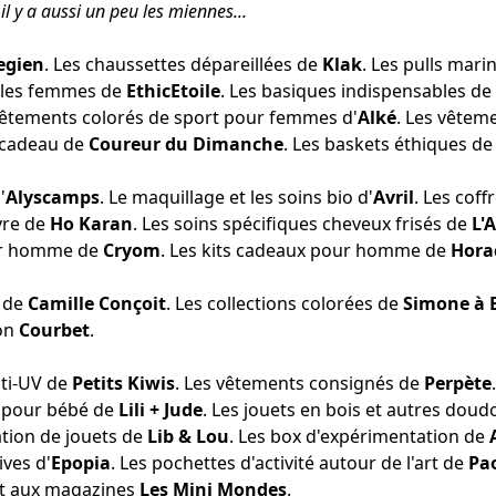
il y a aussi un peu les miennes...
egien
. Les
chaussettes dépareillées
de
Klak
. Les
pulls mari
 les femmes
de
EthicEtoile
. Les
basiques indispensables
de
 vêtements colorés de
sport pour femmes
d'
Alké
. Les
vêteme
 cadeau
de
Coureur du Dimanche
. Les
baskets éthiques
d
'
Alyscamps
. Le maquillage et
les soins bio
d'
Avril
. Les
coff
vre
de
Ho Karan
. Les soins spécifiques
cheveux frisés
de
L'
r homme de
Cryom
. Les
kits cadeaux
pour homme de
Hora
de
Camille Conçoit
. Les
collections colorées
de
Simone à 
on
Courbet
.
nti-UV
de
Petits Kiwis
. Les
vêtements consignés
de
Perpète
 pour bébé
de
Lili + Jude
. Les jouets en bois et
autres doud
ation de jouets
de
Lib & Lou
. Les
box d'expérimentation
de
ives
d'
Epopia
. Les
pochettes d'activité autour de l'art
de
Pao
nt
aux magazines
Les Mini Mondes
.