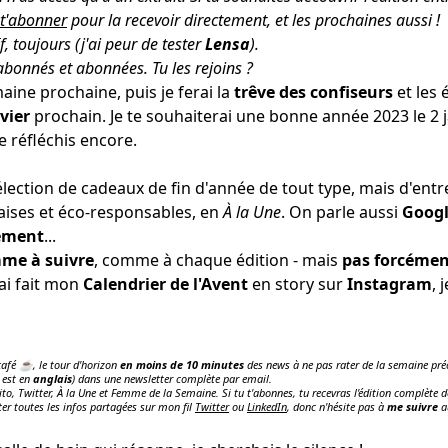
t'abonner
pour la recevoir directement, et les prochaines aussi !
f
, toujours (j'ai peur de
tester
Lensa
).
bonnés et abonnées.
Tu les rejoins
?
aine prochaine, puis je ferai la
trêve des confiseurs
et les 
vier
prochain. Je te souhaiterai une bonne année 2023 le 2 j
e réfléchis encore.
élection de cadeaux de fin d'année de tout type, mais d'entr
aises et éco-responsables, en
À la Une
. On parle aussi
Goog
sement
...
me à suivre
, comme à chaque édition - mais
pas forcémen
n ai fait mon
Calendrier de l'Avent
en story sur
Instagram
, 
 café ☕️, le tour d'horizon
en moins de 10 minutes
des news à ne pas rater de la semaine préc
 est en
anglais
) dans une newsletter complète par email.
ito, Twitter, À la Une et Femme de la Semaine. Si tu t'abonnes, tu recevras l'édition complète d
ter toutes les infos partagées sur mon fil
Twitter
ou
LinkedIn
, donc n'hésite pas à
me suivre
a