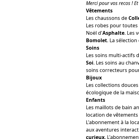
Merci pour vos recos ! Et 
Vêtements
Les
chaussons
de
Coll
Les robes
pour toutes
Noël
d'
Asphalte
. Les
Bomolet
. La
sélection
Soins
Les
soins multi-actifs
d
Soi
. Les
soins au chan
soins correcteurs
pou
Bijoux
Les
collections douces
écologique
de la mais
Enfants
Les
maillots de bain a
location de vêtements
L'abonnement à la
loc
aux
aventures interact
curieux
. L'abonneme