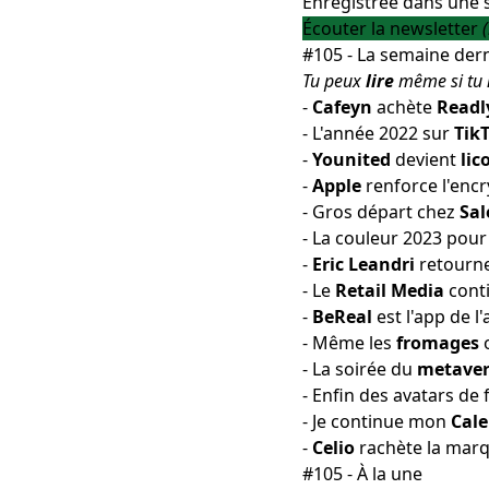
Enregistrée dans une sa
Écouter la newsletter
#105 - La semaine dern
Tu peux
lire
même si tu 
-
Cafeyn
achète
Readl
-
L'année 2022
sur
Tik
-
Younited
devient
lic
-
Apple
renforce l'enc
-
Gros départ
chez
Sal
- La
couleur 2023
pou
-
Eric Leandri
retourne
- Le
Retail Media
cont
-
BeReal
est l'
app de l
- Même les
fromages
- La soirée du
metaver
- Enfin des avatars d
-
Je continue
mon
Cale
-
Celio
rachète
la mar
#105 - À la une