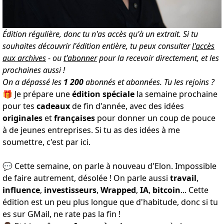
Édition régulière, donc tu n'as accès qu'à un extrait. Si tu
souhaites découvrir l'édition entière, tu peux consulter
l'accès
aux archives
- ou
t'abonner
pour la recevoir directement, et les
prochaines aussi !
On a dépassé les
1
200
abonnés et abonnées.
Tu les rejoins
?
🎁 Je prépare une
édition spéciale
la semaine prochaine
pour tes
cadeaux
de fin d'année, avec des idées
originales
et
françaises
pour donner un coup de pouce
à de jeunes entreprises. Si tu as des idées à me
soumettre,
c'est par ici
.
💬 Cette semaine, on parle à nouveau d'Elon. Impossible
de faire autrement, désolée ! On parle aussi
travail
,
influence
,
investisseurs
,
Wrapped
,
IA
,
bitcoin
... Cette
édition est un peu plus longue que d'habitude, donc si tu
es sur GMail, ne rate pas la fin !