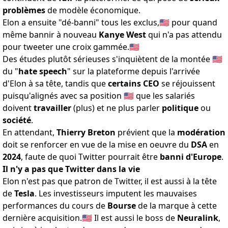
problèmes
de
modèle économique
.
Elon a ensuite "dé-banni"
tous les exclus
,🇺🇸 pour quand
même bannir à nouveau
Kanye West
qui n'a pas attendu
pour
tweeter une croix gammée
.🇺🇸
Des études plutôt sérieuses
s'inquiètent de la montée
🇺🇸
du "
hate speech
" sur la plateforme depuis l'arrivée
d'Elon à sa tête, tandis que
certains CEO
se réjouissent
puisqu'
alignés avec sa position
🇺🇸 que les salariés
doivent
travailler
(plus) et ne plus parler
politique
ou
société
.
En attendant,
Thierry Breton
prévient que la
modération
doit se renforcer en vue de la mise en oeuvre du
DSA
en
2024
, faute de quoi
Twitter pourrait être
banni d'Europe
.
Il n'y a pas que Twitter dans la vie
Elon n'est pas que patron de Twitter, il est aussi à la tête
de
Tesla
. Les investisseurs imputent les mauvaises
performances du cours de
Bourse
de la marque
à cette
dernière acquisition
.🇺🇸 Il est aussi le boss de
Neuralink
,