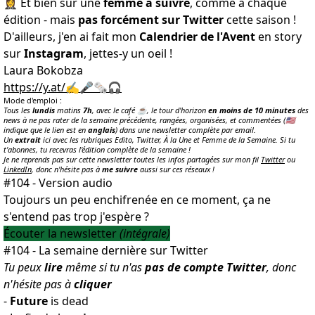
🤵‍♀️ Et bien sûr une
femme à suivre
, comme à chaque
édition - mais
pas forcément sur Twitter
cette saison !
D'ailleurs, j'en ai fait mon
Calendrier de l'Avent
en story
sur
Instagram
, jettes-y un oeil !
Laura Bokobza
https://y.at/✍️🎤🗞️🎧
Mode d'emploi :
Tous les
lundis
matins
7h
, avec le café ☕️, le tour d'horizon
en moins de 10 minutes
des
news à ne pas rater de la semaine précédente, rangées, organisées, et commentées (🇺🇸
indique que le lien est en
anglais
) dans une newsletter complète par email.
Un
extrait
ici avec les rubriques Edito, Twitter, À la Une et Femme de la Semaine. Si tu
t'abonnes, tu recevras l'édition complète de la semaine !
Je ne reprends pas sur cette newsletter toutes les infos partagées sur mon fil
Twitter
ou
LinkedIn
, donc n'hésite pas à
me suivre
aussi sur ces réseaux !
#104 - Version audio
Toujours un peu enchifrenée en ce moment, ça ne
s'entend pas trop j'espère ?
Écouter la newsletter
(intégrale)
#104 - La semaine dernière sur Twitter
Tu peux
lire
même si tu n'as
pas de compte Twitter
, donc
n'hésite pas à
cliquer
-
Future
is dead