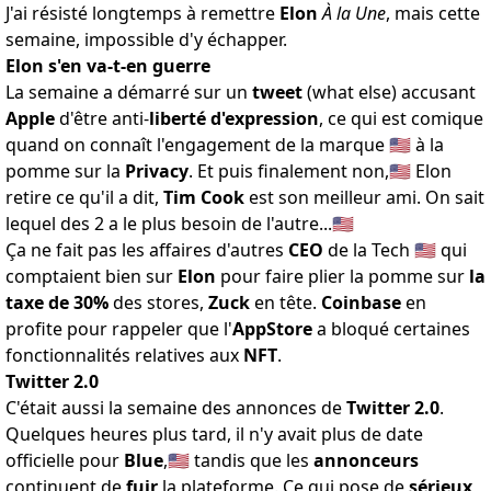
J'ai résisté longtemps à remettre
Elon
À la Une
, mais cette
semaine, impossible d'y échapper.
Elon s'en va-t-en guerre
La semaine a démarré sur un
tweet
(what else)
accusant
Apple
d'être anti-
liberté d'expression
, ce qui est comique
quand on connaît
l'engagement de la marque
🇺🇸 à la
pomme sur la
Privacy
. Et puis
finalement non
,🇺🇸 Elon
retire ce qu'il a dit,
Tim Cook
est son meilleur ami. On sait
lequel des 2 a le plus
besoin de l'autre
...🇺🇸
Ça ne fait pas les affaires
d'autres
CEO
de la Tech
🇺🇸 qui
comptaient bien sur
Elon
pour faire plier la pomme sur
la
taxe de 30%
des stores,
Zuck
en tête.
Coinbase
en
profite pour rappeler que l'
AppStore
a
bloqué certaines
fonctionnalités
relatives aux
NFT
.
Twitter 2.0
C'était aussi la semaine des
annonces de
Twitter 2.0
.
Quelques heures plus tard, il n'y avait
plus de date
officielle pour
Blue
,🇺🇸 tandis que les
annonceurs
continuent de
fuir
la plateforme. Ce qui pose de
sérieux