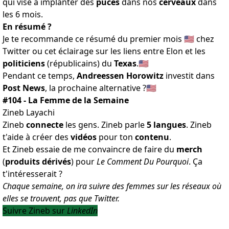
qui vise à implanter des
puces
dans nos
cerveaux
dans
les 6 mois
.
En résumé ?
Je te recommande ce
résumé du premier mois
🇺🇸 chez
Twitter ou cet éclairage sur les liens entre Elon et
les
politiciens
(républicains) du
Texas
.🇺🇸
Pendant ce temps,
Andreessen Horowitz
investit dans
Post News
, la
prochaine alternative
?🇺🇸
#104 - La Femme de la Semaine
Zineb Layachi
Zineb
connecte
les gens. Zineb parle
5 langues
. Zineb
t'aide à créer des
vidéos
pour ton
contenu
.
Et Zineb essaie de me convaincre de faire du
merch
(
produits dérivés
) pour
Le Comment Du Pourquoi
. Ça
t'intéresserait ?
Chaque semaine, on ira suivre des femmes sur les réseaux où
elles se trouvent, pas que Twitter.
Suivre Zineb sur
LinkedIn