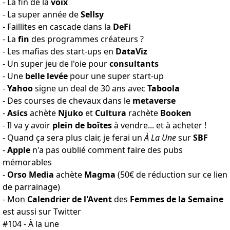
- La fin
de la
voix
- La
super année
de
Sellsy
-
Faillites en cascade
dans la
DeFi
- La
fin
des
programmes créateurs
?
- Les
mafias des start-ups
en
DataViz
- Un super
jeu de l'oie
pour
consultants
- Une
belle levée
pour
une super start-up
-
Yahoo
signe un
deal de 30 ans
avec
Taboola
- Des
courses de chevaux
dans le
metaverse
-
Asics
achète
Njuko
et
Cultura
rachète
Booken
- Il va y avoir
plein de boîtes
à vendre...
et à acheter
!
-
Quand ça sera plus clair
, je ferai un
À La Une
sur
SBF
-
Apple
n'a pas oublié comment faire
des pubs
mémorables
-
Orso Media
achète
Magma
(50€ de réduction sur
ce lien
de parrainage
)
- Mon
Calendrier de l'Avent
des
Femmes de la Semaine
est
aussi sur Twitter
#104 - À la une