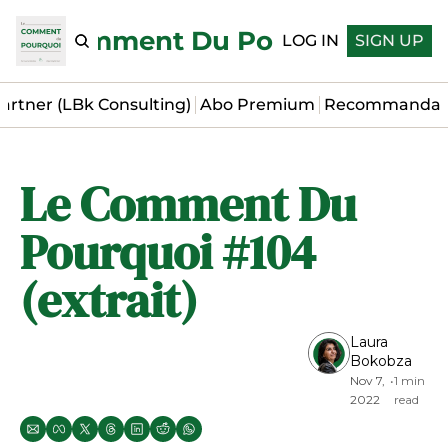
Le Comment Du Pourquoi
LOG IN
SIGN UP
artner (LBk Consulting)
Abo Premium
Recommandat
Le Comment Du 
Pourquoi #104 
(extrait)
Laura 
Bokobza
Nov 7, 
•
1 min 
2022
read