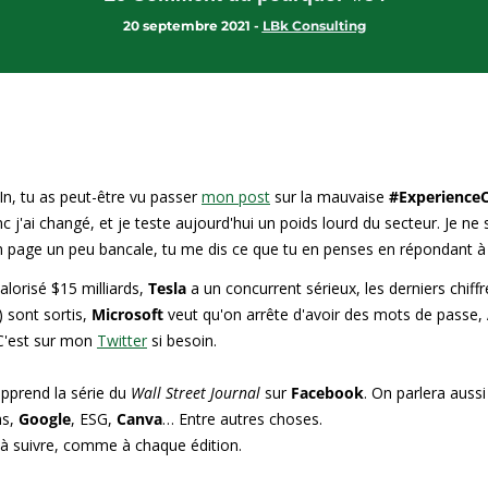
20 septembre 2021 - 
LBk Consulting
In, tu as peut-être vu passer 
mon post
 sur la mauvaise 
#ExperienceC
c j'ai changé, et je teste aujourd'hui un poids lourd du secteur. Je ne 
en page un peu bancale, tu me dis ce que tu en penses en répondant à 
alorisé $15 milliards, 
Tesla
 a un concurrent sérieux, les derniers chiffr
) sont sortis, 
Microsoft
 veut qu'on arrête d'avoir des mots de passe, 
C'est sur mon 
Twitter
 si besoin.
pprend la série du 
Wall Street Journal
 sur 
Facebook
. On parlera aussi
s, 
Google
, ESG, 
Canva
… Entre autres choses.
e à suivre, comme à chaque édition.