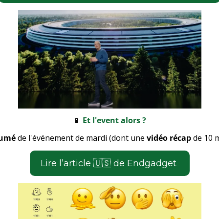
📱
 Et l'event alors ?
sumé
 de l'événement de mardi (dont une 
vidéo récap
 de 10 
­Lire l’article 
🇺🇸
 de Endgadget 