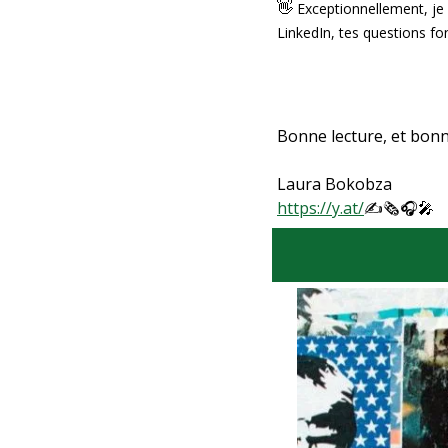
👋
 Exceptionnellement, je 
LinkedIn, tes questions fon
Bonne lecture, et bonn
Laura Bokobza
https://y.at/
✍
🗞
🎧
🎤