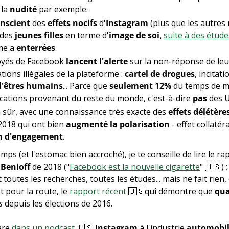
la 
nudité
 par exemple.
nscient
 des 
effets nocifs
 d'
Instagram
 (plus que les autres
des 
jeunes filles
 en terme d'
image de soi
, 
suite à des étude
rme a 
enterrées
.
oyés de Facebook 
lancent l'alerte
 sur la non-réponse de le
ions illégales de la plateforme : 
cartel de drogues
, incitati
 d'êtres humains
... Parce que 
seulement 12%
 du temps de m
cations provenant du reste du monde, c'est-à-dire 
pas
 des 
en sûr, avec une connaissance très exacte des 
effets délétère
2018 qui ont bien 
augmenté la polarisation
 - effet collatéra
n d'engagement
.
mps (et l'estomac bien accroché), je te conseille de lire le ra
Benioff
 de 2018 ("
Facebook est la nouvelle cigarette
" 
🇺🇸
) 
toutes les recherches, toutes les études... mais ne fait rien, 
 et pour la route, le 
rapport récent
🇺🇸
qui démontre que 
qua
s
 depuis les élections de 2016.
re 
dans un podcast
🇺🇸
Instagram
 à l'industrie 
automobi