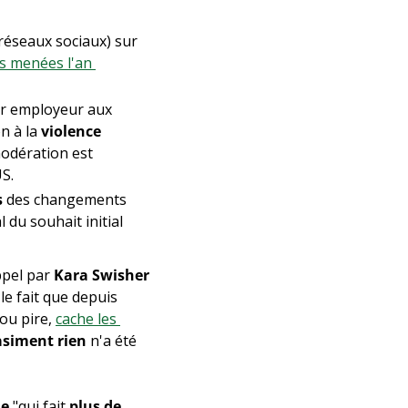
 réseaux sociaux) sur 
s menées l'an 
ur employeur aux 
on à la 
violence 
odération est 
US.
s
 des changements 
l du souhait initial 
ppel par 
Kara Swisher
; le fait que depuis 
ou pire, 
cache les 
siment rien
 n'a été 
le
 "qui fait 
plus de 