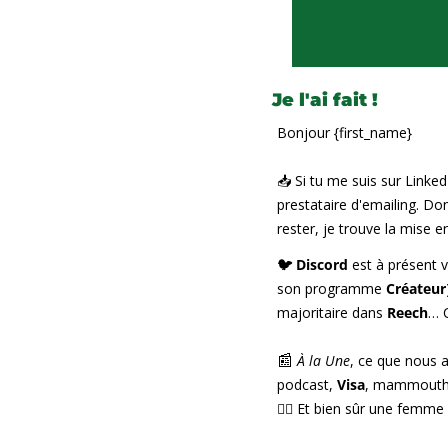
Je l'ai fait !
Bonjour {first_name}
📥 Si tu me suis sur Linked
prestataire d'emailing. Don
rester, je trouve la mise 
🐦 Discord
 est à présent v
son programme 
Créateur
majoritaire dans 
Reech
… 
📰
À la Une
, ce que nous a
podcast, 
Visa
, mammouth
🤵‍♀️ Et bien sûr une femm