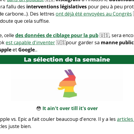
ura fallu des 
interventions législatives
 pour peu à peu proté
e carbone...). Des lettres 
ont déjà été envoyées au Congrès
 doute que cela suffise.
, celle 
des données de ciblage pour la pub
🇺🇸
, sera enco
ok 
est capable d'inventer
🇺🇸
pour garder sa 
manne publici
Apple
 et 
Google
...
La sélection de la semaine
😳
 It ain't over till it's over
pple vs. Epic a fait couler beaucoup d'encre. Il y a les 
articles
icles juste bien.