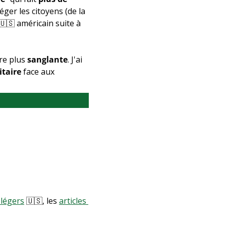
ger les citoyens (de la 
🇺🇸
 américain suite à 
re plus 
sanglante
. J'ai 
taire
 face aux 
 légers
🇺🇸
, les 
articles 