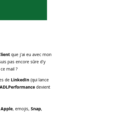
lient
 que j'ai eu avec mon 
suis pas encore sûre d'y 
ce mail ?
es de 
LinkedIn
 (qui lance 
ADLPerformance
 devient 
 
Apple
, emojis, 
Snap
, 