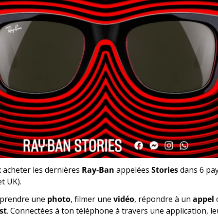
 acheter les dernières 
Ray-Ban
 appelées 
Stories
 dans 6 pay
et UK).
 prendre une 
photo
, filmer une 
vidéo
, répondre à un 
appel
st
. Connectées à ton téléphone à travers une application, le