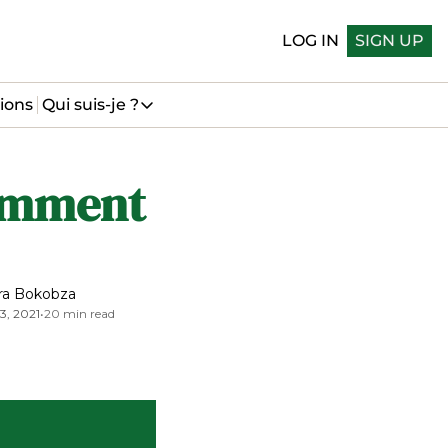
LOG IN
SIGN UP
ions
Qui suis-je ?
Qui suis-je ?
Qui suis-je
omment 
Me suivre sur LinkedIn
Me suivre sur Bluesky
ra Bokobza
13, 2021
•
20 min read