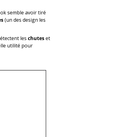
ok semble avoir tiré 
es
 (un des design les 
étectent les 
chutes
 et 
le utilité pour 