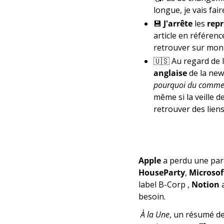
longue, je vais fair
💾
J'arrête
 les 
rep
article en référence
retrouver sur mon s
🇺🇸
 Au regard de 
anglaise
 de la ne
pourquoi du commen
même si la veille d
retrouver des liens
Apple
 a perdu une par
HouseParty
, 
Microso
label B-Corp , 
Notion
 
besoin.
À la Une
, un résumé des