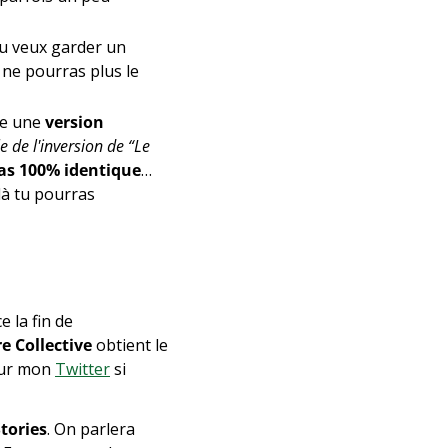
 tu veux garder un 
 ne pourras plus le 
ce une 
version 
le de l'inversion de “Le 
as
100% identique
… 
 là tu pourras 
 a lancé Communities, Epic annonce la fin de 
re Collective
 obtient le 
sur mon 
Twitter
 si 
tories
. On parlera 