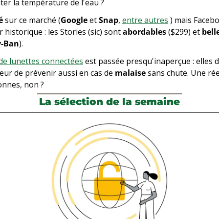
ter la température de l'eau ?
é
 sur ce marché (
Google
 et 
Snap
, 
entre autres
 ) mais Facebo
 historique : les Stories (sic) sont 
abordables
 ($299) et 
bell
y-Ban
).
e de lunettes connectées
 est passée presqu'inaperçue : elles d
eur de prévenir aussi en cas de 
malaise
 sans chute. Une réel
onnes, non ?
La sélection de la semaine