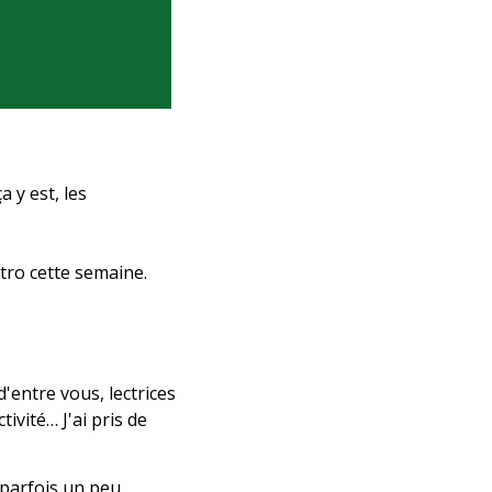
 y est, les 
intro cette semaine.
entre vous, lectrices 
 et de ma productivité… J'ai pris de 
 parfois un peu 