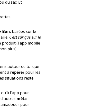
u du sac. Et 
ettes 
y-Ban
, basées sur le 
ire. 
C'est sûr que sur le 
 produit (l'app mobile 
non plus).
ens autour de toi que 
ent à 
repérer
 pour les 
es situations reste 
s
 qu'à l'app pour 
 d'autres 
méta-
 classiques des appareils photos de nos smartphones. Une façon de nous amadouer pour 