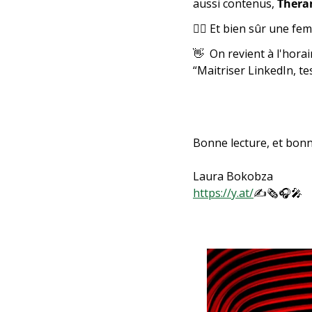
aussi contenus, 
Thera
👱‍♀
 Et bien sûr une fe
👋
  On revient à l'horai
“Maitriser LinkedIn, te
Bonne lecture, et bonn
Laura Bokobza
https://y.at/
✍
🗞
🎧
🎤