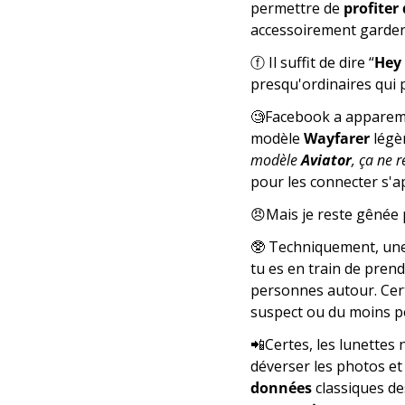
permettre de 
profite
accessoirement garder l
ⓕ Il suffit de dire “
Hey
presqu'ordinaires qui 
🧐
Facebook a appare
modèle 
Wayfarer
 légè
modèle 
Aviator
, ça ne r
pour les connecter s'a
😠
Mais je reste gênée 
🥸
 Techniquement, une
tu es en train de prend
personnes autour. Cert
suspect ou du moins po
📲
Certes, les lunettes 
déverser les photos et 
données