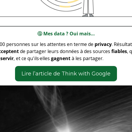
Ⓖ Mes data ? Oui mais…
200 personnes sur les attentes en terme de 
privacy
. Résultat
cceptent
 de partager leurs données à des sources 
fiables
, 
 
servir
, et ce qu'ils·elles 
gagnent
 à les partager.
­Lire l’article de Think with Google