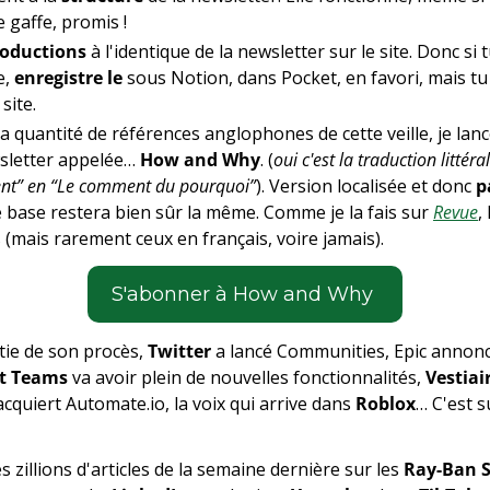
e gaffe, promis ! 
roductions
 à l'identique de la newsletter sur le site. Donc si
, 
enregistre le
 sous Notion, dans Pocket, en favori, mais tu
ite. 
la quantité de références anglophones de cette veille, je lan
wsletter appelée… 
How and Why
. (
oui c'est la traduction littéra
t” en “Le comment du pourquoi”
). Version localisée et donc 
p
e base restera bien sûr la même. Comme je la fais sur 
Revue
,
 (mais rarement ceux en français, voire jamais).
S'abonner à How and Why 
tie de son procès, 
Twitter
ft Teams
 va avoir plein de nouvelles fonctionnalités, 
Vestiai
acquiert Automate.io, la voix qui arrive dans 
Roblox
… C'est 
 zillions d'articles de la semaine dernière sur les 
Ray-Ban S