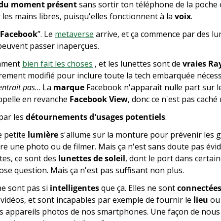
r du moment présent
 sans sortir ton téléphone de la poche o
es mains libres, puisqu'elles fonctionnent à la 
voix
.
 Facebook
”. Le 
metaverse
 arrive, et ça commence par des lun
peuvent passer inaperçues.
mment 
bien fait les choses
 , et les lunettes sont de 
vraies Ra
rement modifié pour inclure toute la tech embarquée nécessa
entrait pas
… La 
marque
 Facebook n'apparaît nulle part sur le
ppelle en revanche 
Facebook View
, donc ce n'est pas caché 
par les 
détournements d'usages potentiels
.
 petite 
lumière
 s'allume sur la monture pour prévenir les g
re une photo ou de filmer. Mais ça n'est sans doute pas évid
es, ce sont des 
lunettes de soleil
, dont le port dans certain
se question. Mais ça n'est pas suffisant non plus.
ne sont pas si 
intelligentes
 que ça. Elles ne sont 
connectée
vidéos, et sont incapables par exemple de fournir le 
lieu
 ou