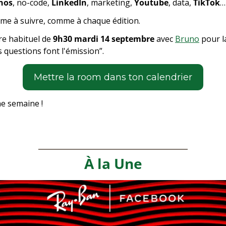
nos
, no-code, 
LinkedIn
, marketing, 
Youtube
, data, 
TikTok
…
mme à suivre, comme à chaque édition.
re habituel de 
9h30 mardi 14 septembre
 avec 
Bruno
 pour l
s questions font l'émission”.
­Mettre la room dans ton calendrier
e semaine !
À la Une