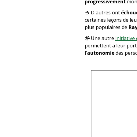
progressivement
 mon
🥽
 D'autres ont 
échou
certaines leçons de leur
plus populaires de 
Ra
🤩
 Une autre 
initiativ
permettent à leur port
l'
autonomie
 des pers