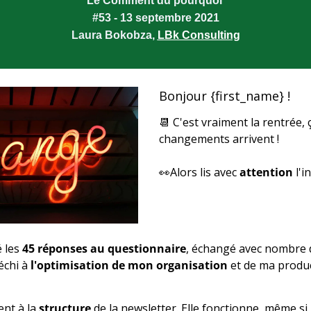
Le Comment du pourquoi 
#53 - 13 septembre 2021
Laura Bokobza, 
LBk Consulting
Bonjour {first_name} !
📆
 C'est vraiment la rentrée, ça
changements arrivent !
👀
Alors lis avec 
attention
 l'
 les 
45 réponses au questionnaire
, échangé avec nombre d'
échi à 
l'optimisation de mon organisation
nt à la 
structure
 de la newsletter. Elle fonctionne, même si