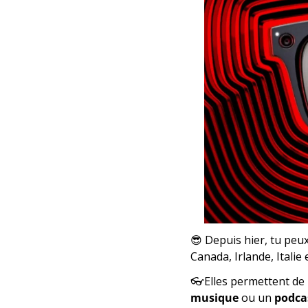
😎
 Depuis hier, tu peux
Canada, Irlande, Italie 
👓Elles permettent de
musique
 ou un 
podca