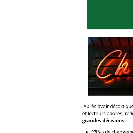
 Après avoir décortiqué
et lecteurs adorés, réfl
grandes décisions
 !
🥰
Pas de changeme