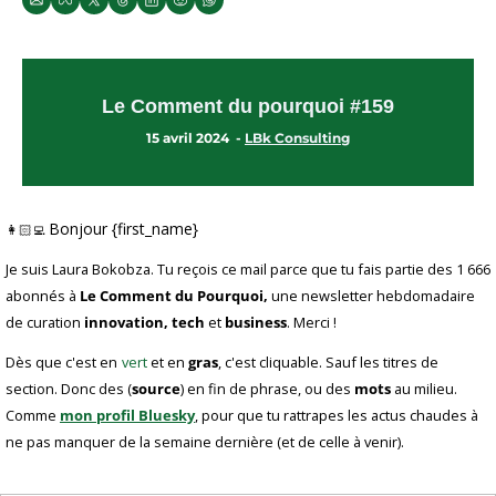
Le Comment du pourquoi #159
15 avril 2024  - 
LBk Consulting
Bonjour {first_name}
👩🏻‍💻 
Je suis Laura Bokobza. Tu reçois ce mail parce que tu fais partie des 1 666 
abonnés à 
Le Comment du Pourquoi,
 une newsletter hebdomadaire 
de curation 
innovation, tech
 et 
business
. Merci !
Dès que c'est en
vert
 et en 
gras
, c'est cliquable. Sauf les titres de 
section. Donc des (
source
) en fin de phrase, ou des 
mots
 au milieu. 
Comme 
mon profil Bluesky
, pour que tu rattrapes les actus chaudes à 
ne pas manquer de la semaine dernière (et de celle à venir).