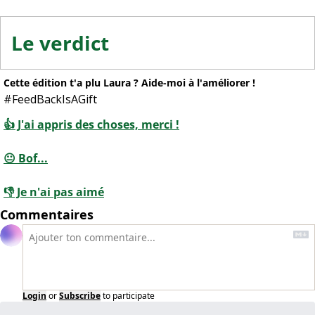
Le verdict
Cette édition t'a plu Laura ? Aide-moi à l'améliorer !
#FeedBackIsAGift
👍 J'ai appris des choses, merci !
😐 Bof...
👎 Je n'ai pas aimé
Commentaires
Login
or
Subscribe
to participate